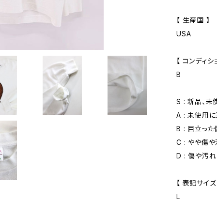
【 生産国 】
USA
【 コンディショ
B
S : 新品、
A : 未使用
B : 目立っ
C : やや傷
D : 傷や汚
【 表記サイズ
L