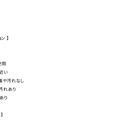
ン 】
未使用
に近い
た傷や汚れなし
や汚れあり
れあり
 】