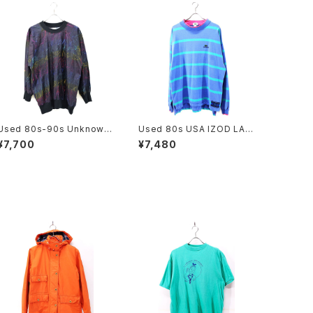
Used 80s-90s Unknown
Used 80s USA IZOD LAC
Black×Rainbow Nylon Cu
OSTE Pale Tone Stripes
¥7,700
¥7,480
t Sew Size L 相当 古着
Cut Sew Size XL 古着