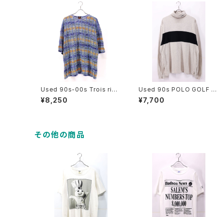
Used 90s-00s Trois rivi
Used 90s POLO GOLF R
eres Blue Gradation Sum
alph Lauren Gray×Black
¥8,250
¥7,700
mer Knit Cut Sew Size M
Turtle Neck Cut Sew Siz
古着
e L 古着
その他の商品