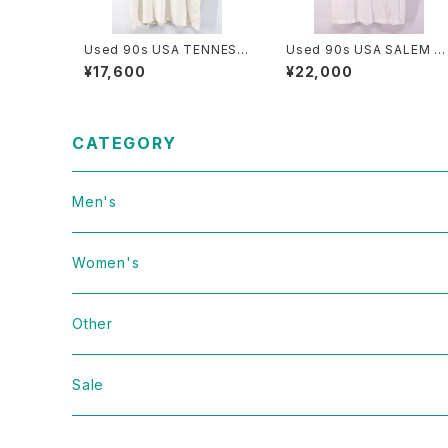
Used 90s USA TENNESS
Used 90s USA SALEM S
EE RIVER Doughboy Paro
ORTS WEAR News Pape
¥17,600
¥22,000
dy Graphic T-Shirt Size L
Graphic T-Shirt Size L 古
古着
着
CATEGORY
Men's
Vintage
Women's
Domestic
Vintage
Other
Jacket
Domestic
bag
Sale
Knit
Jacket
Shoes