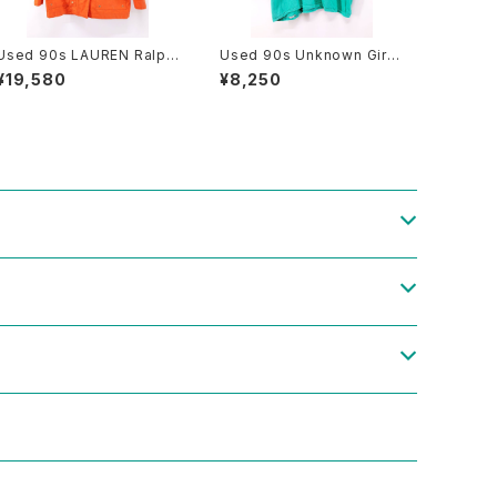
Used 90s LAUREN Ralph
Used 90s Unknown Girl
Lauren Blaze Orange Mi
Scout Turquoise T-Shirt
¥19,580
¥8,250
ddle Jacket Size S 相当
Size L 相当 古着
古着