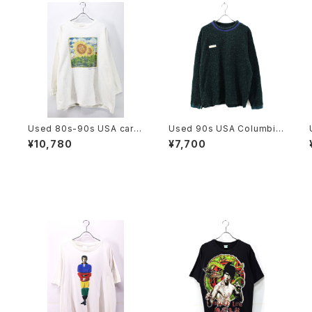
Used 80s-90s USA carol
Used 90s USA Columbia
ina colours Sunflower Art
Moss Green Pile Fleece
¥10,780
¥7,700
Graphic Cut Sew Size 2X
Cut Sew Size L 古着
L 古着