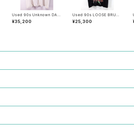
P
Used 90s Unknown DAVI
Used 90s LOOSE BRUCE
r
D COPPERFIELD Photo G
LEE Black Both Side Gra
¥35,200
¥25,300
raphic T-Shirt Size 2XL
phic T-Shirt Size L 相当
相当 古着
古着