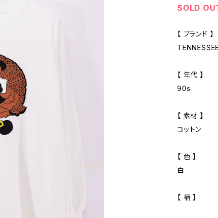
SOLD OU
【 ブランド 】
TENNESSEE
【 年代 】
90s
【 素材 】
コットン
【 色 】
白
【 柄 】