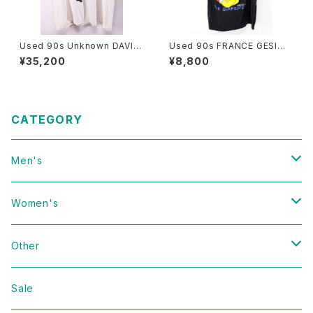
Used 90s Unknown DAVID
Used 90s FRANCE GESIM
COPPERFIELD Photo Graph
CORP The Simpsons Bart
¥35,200
¥8,800
ic T-Shirt Size 2XL 相当 古
Black Cotton Tank Top Siz
着
e L 古着
CATEGORY
Men's
Vintage
Women's
Domestic
Vintage
Other
Jacket
Domestic
bag
Sale