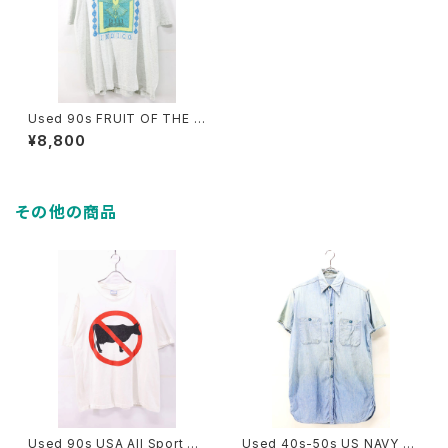
Used 90s FRUIT OF THE L
OOM INDIGO Bird Animal A
¥8,800
rt Graphic T-Shirt Size XL
相当 古着
その他の商品
Used 90s USA All Sport Do
Used 40s-50s US NAVY Bl