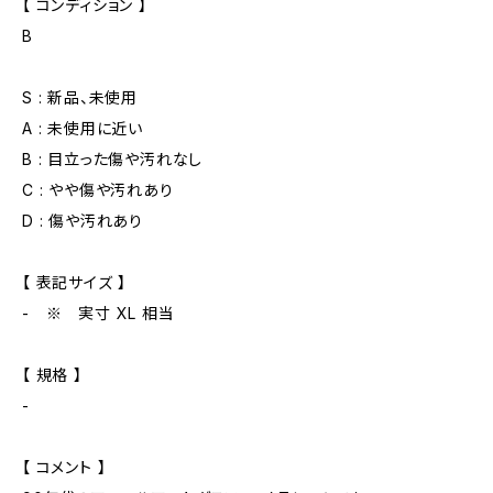
【 コンディション 】
B
S : 新品、未使用
A : 未使用に近い
B : 目立った傷や汚れなし
C : やや傷や汚れあり
D : 傷や汚れあり
【 表記サイズ 】
- ※ 実寸 XL 相当
【 規格 】
-
【 コメント 】