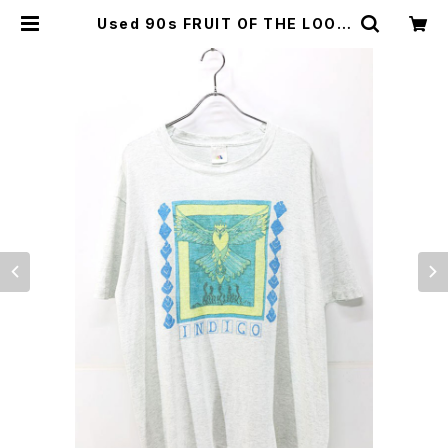
Used 90s FRUIT OF THE LOOM
INDIGO Bird Animal Art Graph
ic T-Shirt Size XL 相当 古着 | e
ar vintage&culture store