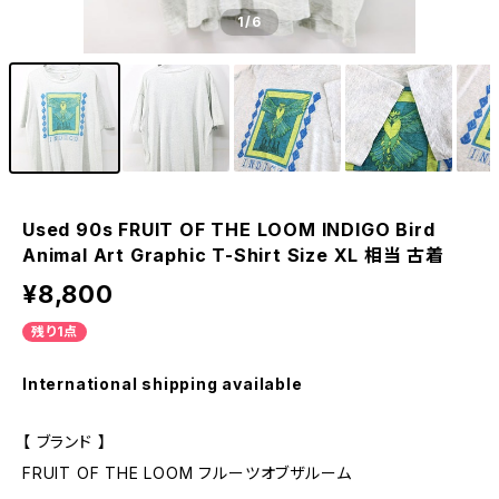
1
/6
Used 90s FRUIT OF THE LOOM INDIGO Bird
Animal Art Graphic T-Shirt Size XL 相当 古着
¥8,800
残り1点
International shipping available
【 ブランド 】
FRUIT OF THE LOOM フルーツオブザルーム