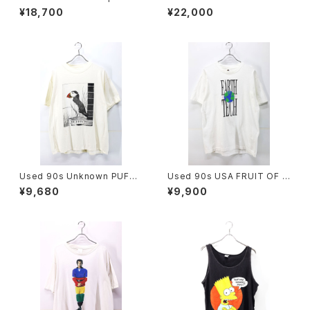
nt Have a Cow Art Messag
ue Chambray Cut Off Shirt
¥18,700
¥22,000
e Graphic T-Shirt Size XL
Size 14 1/2 古着
古着
Used 90s Unknown PUFFI
Used 90s USA FRUIT OF T
N NUFFIN Both Side Animal
HE LOOM EARTH TECH Gr
¥9,680
¥9,900
Art graphic T-Shirt Size XL
aphic T-Shirt Size L 古着
相当 古着