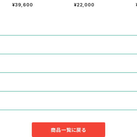
a
eiser Black 3Frog Both G
Blue Chambray Cut Off S
¥39,600
¥22,000
raphic T-Shirt Size L 古着
hirt Size 14 1/2 古着
商品一覧に戻る