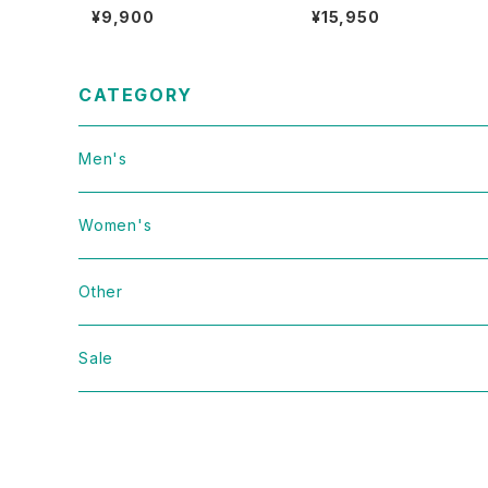
y Rip Stop 2Way Sacoch
Military M-90 Splinter C
¥9,900
¥15,950
e 古着
mo Pants W38 L32 古着
CATEGORY
Men's
Vintage
Women's
Domestic
Vintage
Other
Jacket
Domestic
bag
Sale
Knit
Jacket
Shoes