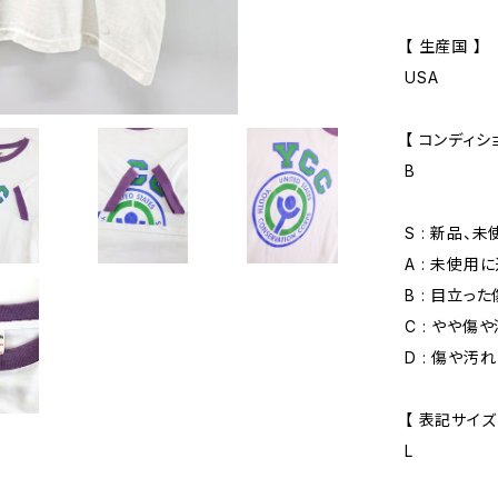
【 生産国 】
USA
【 コンディショ
B
S : 新品、
A : 未使用
B : 目立っ
C : やや傷
D : 傷や汚
【 表記サイズ
L