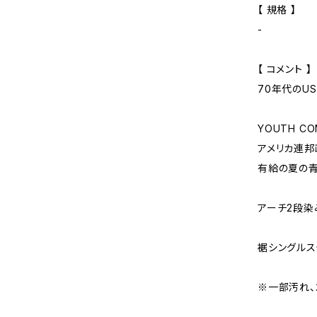
【 規格 】
-
【 コメント 】
70年代のUSA
YOUTH CO
アメリカ連
有給の夏の
アーチ2段染
裾シングルス
※一部汚れ