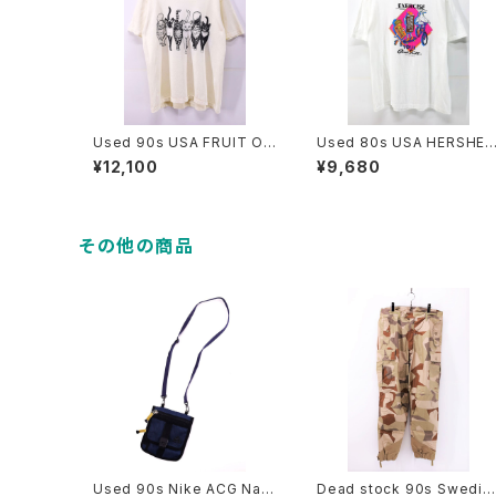
Used 90s USA FRUIT OF
Used 80s USA HERSHEY
THE LOOM 6Cats Doubl
S EXERCISE Your Good 
¥12,100
¥9,680
e Side Animal Graphic T-
aste Chocolate Graphic
Shirt Size L 古着
T-Shirt Size XL 古着
その他の商品
Used 90s Nike ACG Nav
Dead stock 90s Swedis