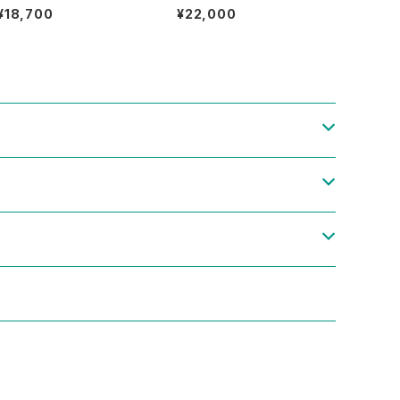
one Fuul Zip Track Top J
ewton Tech Pop Art Grap
¥18,700
¥22,000
ersey Jacket Size M 相当
hic T-Shirt Size XL 古着
古着