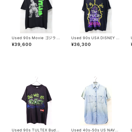
Used 90s Movie ゴジラ Bl
Used 90s USA DISNEY D
T
ack Both Graphic T-Shirt
ESIGNS TWILIGHT ZONE
¥39,600
¥36,300
Size XL 相当 古着
TOWER OF TERROR Grap
hic T-Shirt Size L 古着
h
Used 90s TULTEX Budw
Used 40s-50s US NAVY