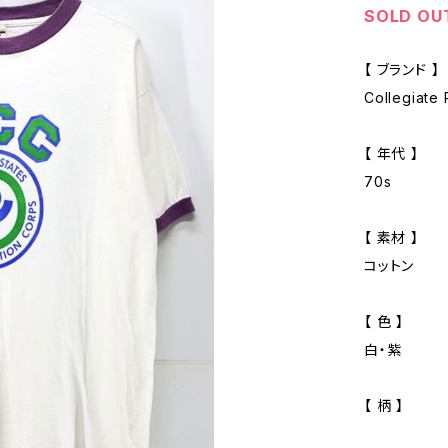
SOLD OU
【 ブランド 】
Collegiate 
【 年代 】
70s
【 素材 】
コットン
【 色 】
白・紫
【 柄 】