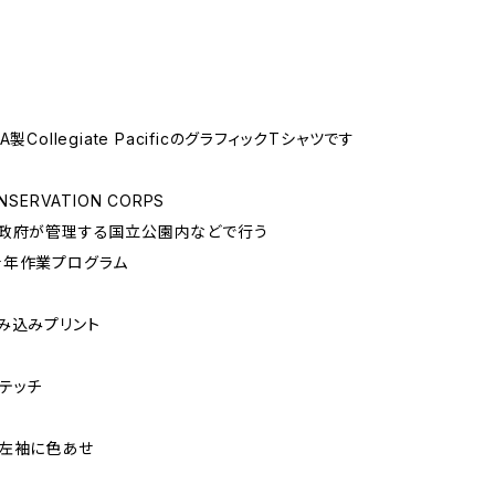
製Collegiate PacificのグラフィックTシャツです
NSERVATION CORPS
邦政府が管理する国立公園内などで行う
青年作業プログラム
み込みプリント
テッチ
、左袖に色あせ