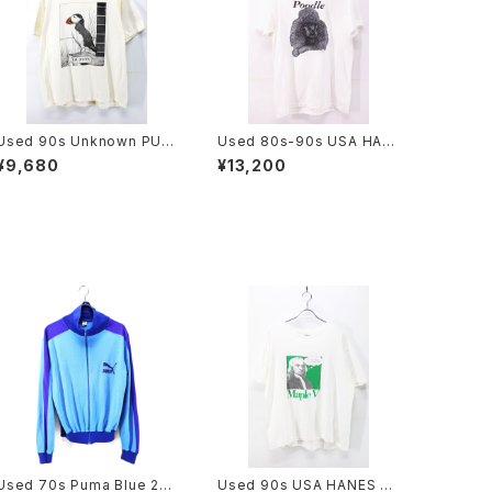
Used 90s Unknown PUF
Used 80s-90s USA HAN
FIN NUFFIN Both Side An
ES Poodle Dog Animal Gr
¥9,680
¥13,200
imal Art graphic T-Shirt S
aphic T-Shirt Size M 古着
ize XL 相当 古着
Used 70s Puma Blue 2T
Used 90s USA HANES N