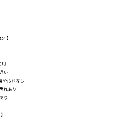
ン 】
未使用
に近い
た傷や汚れなし
や汚れあり
れあり
 】