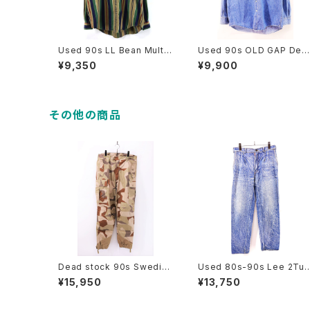
Used 90s LL Bean Multi
Used 90s OLD GAP Deni
Color Stripes Cotton Shir
m BD Shirt Size M 古着
¥9,350
¥9,900
t Size XL 古着
その他の商品
Dead stock 90s Swedish
Used 80s-90s Lee 2Tuc
Military M-90 Splinter Ca
k Design Stone Wash D
¥15,950
¥13,750
mo Pants W38 L32 古着
nim Pants Size W30 L28
古着