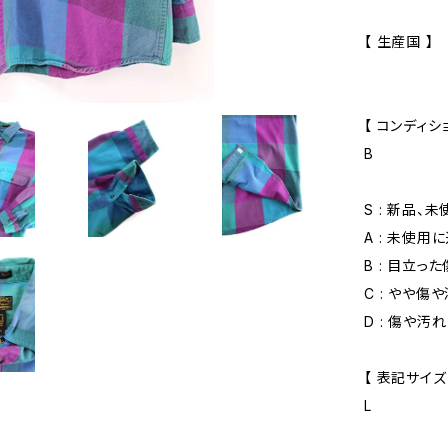
【 生産国 】
【 コンディショ
B
S : 新品、
A : 未使用
B : 目立っ
C : やや傷
D : 傷や汚
【 表記サイズ
L