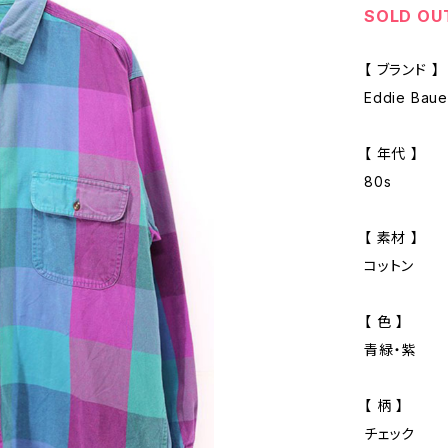
SOLD OU
【 ブランド 】
Eddie Ba
【 年代 】
80s
【 素材 】
コットン
【 色 】
青緑・紫
【 柄 】
チェック