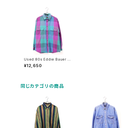
Used 80s Eddie Bauer T
urquoise×Purple Block C
¥12,650
heck Cotton Shirt Size L
古着
同じカテゴリの商品