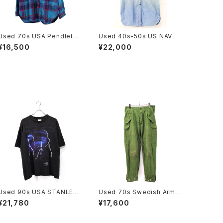
Used 70s USA Pendleto
Used 40s-50s US NAVY
n Turquoise Check Wool
Blue Chambray Cut Off S
¥16,500
¥22,000
Shirt Size L 古着
hirt Size 14 1/2 古着
Used 90s USA STANLEY
Used 70s Swedish Army
DESANTIS X-FILE SF TV
M-59 Military Cargo Pant
¥21,780
¥17,600
Graphic T-Shirt Size L 古
s Size W32 L30 古着
着