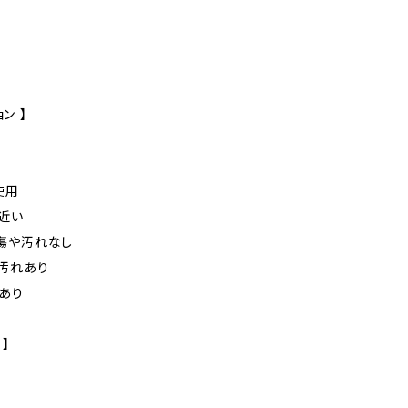
ン 】
未使用
に近い
た傷や汚れなし
や汚れあり
れあり
 】