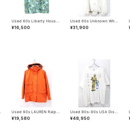
Used 60s Liberty House
Used 60s Unknown Whit
All Over graphic Aloha S
e×Mustard 2Tone Rayon
¥16,500
¥31,900
hirt Size L 相当 古着
Chain Stitch Bowling Shir
t Size L 古着
Used 90s LAUREN Ralph
Used 80s-90s USA Disn
e
Lauren Blaze Orange Mi
ey STAR WARS C3PO Gra
¥19,580
¥48,950
ddle Jacket Size S 相当
phic T-Shirt Size Free 古
古着
着