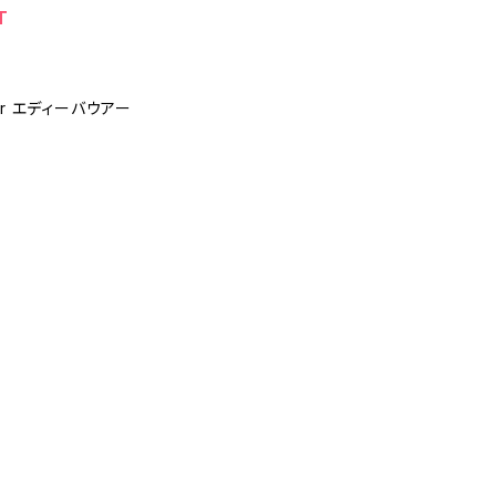
T
uer エディーバウアー