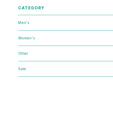
CATEGORY
Men's
Vintage
Women's
Domestic
Vintage
Other
Jacket
Domestic
bag
Sale
Knit
Jacket
Shoes
Sweat
Dress
Accessories