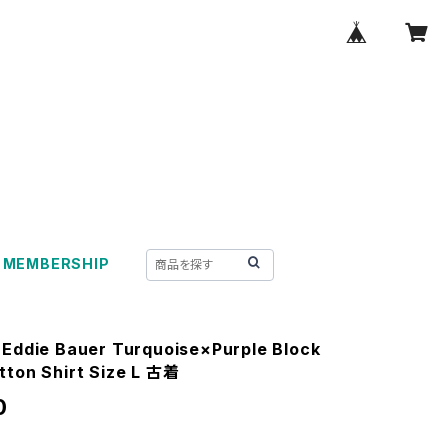
MEMBERSHIP
 Eddie Bauer Turquoise×Purple Block
tton Shirt Size L 古着
0