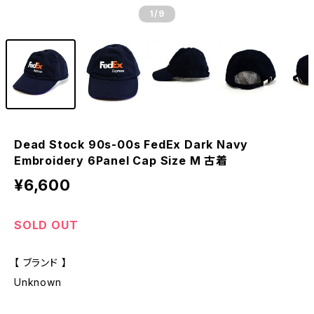
1
/9
Dead Stock 90s-00s FedEx Dark Navy
Embroidery 6Panel Cap Size M 古着
¥6,600
SOLD OUT
【 ブランド 】
Unknown