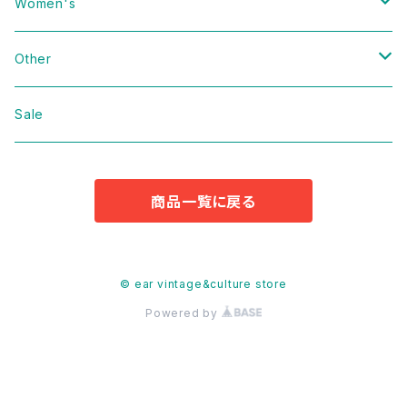
Vintage
Women's
Domestic
Vintage
Other
Jacket
Domestic
bag
Sale
Knit
Jacket
Shoes
商品一覧に戻る
Sweat
Dress
Accessories
T-shirt
Knit
Antique
© ear vintage&culture store
Powered by
Cut&Sew
Sweat
Pants
T-shirt