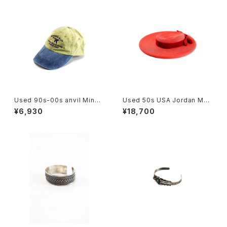
Used 90s-00s anvil Minne
Used 50s USA Jordan Mar
sota Valley Khaki×Blue 2T
sh BOSTON Red Velor Rib
¥6,930
¥18,700
one 6Panel Cap Size Free
bon Design Straw Hat Size
古着
22 1/2 古着