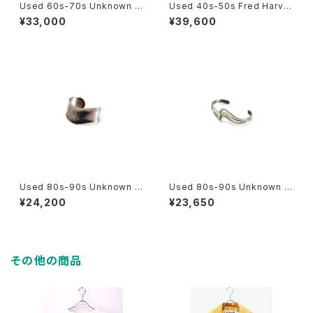
Used 60s-70s Unknown B
Used 40s-50s Fred Harve
raid Design Silver Bungle
y Style Navajo Native Silv
¥33,000
¥39,600
古着
er Bungle 古着
Used 80s-90s Unknown W
Used 80s-90s Unknown T
ave Design Silver Bungle
riple Twist Design Silver B
¥24,200
¥23,650
古着
ungle 古着
その他の商品