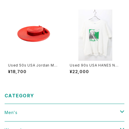
Used 50s USA Jordan Mar
Used 90s USA HANES New
sh BOSTON Red Velor Rib
ton Tech Pop Art Graphic T
¥18,700
¥22,000
bon Design Straw Hat Size
-Shirt Size XL 古着
22 1/2 古着
CATEGORY
Men's