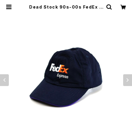
Dead Stock 90s-00s FedEx D
ark Navy Embroidery 6Panel
Cap Size M 古着 | ear vintage&
culture store