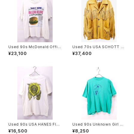
Used 90s McDonald Offici
Used 70s USA SCHOTT C
al News Paper Photo grap
amel Brown Suede Leathe
¥23,100
¥37,400
hic T-Shirt Size L 古着
r Fringe Jacket Size 40 古
着
Used 90s USA HANES Flos
Used 90s Unknown Girl Sc
Solis maior Sun Flower Art
out Turquoise T-Shirt Size
¥16,500
¥8,250
Graphic T-Shirt Size L 古着
L 相当 古着