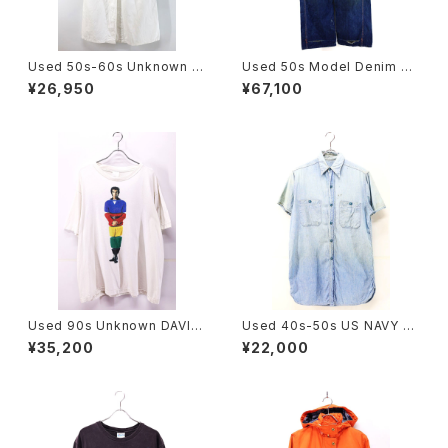
Used 50s-60s Unknown W
Used 50s Model Denim Pa
hite Cotton Duster Coat Si
inter Pants Size W32 L31
¥26,950
¥67,100
ze L 相当 古着
古着
Used 90s Unknown DAVID
Used 40s-50s US NAVY Bl
COPPERFIELD Photo Graph
ue Chambray Cut Off Shirt
¥35,200
¥22,000
ic T-Shirt Size 2XL 相当 古
Size 14 1/2 古着
着