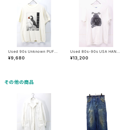
Used 90s Unknown PUFFI
Used 80s-90s USA HANES
N NUFFIN Both Side Animal
Poodle Dog Animal Graphi
¥9,680
¥13,200
Art graphic T-Shirt Size XL
c T-Shirt Size M 古着
相当 古着
その他の商品