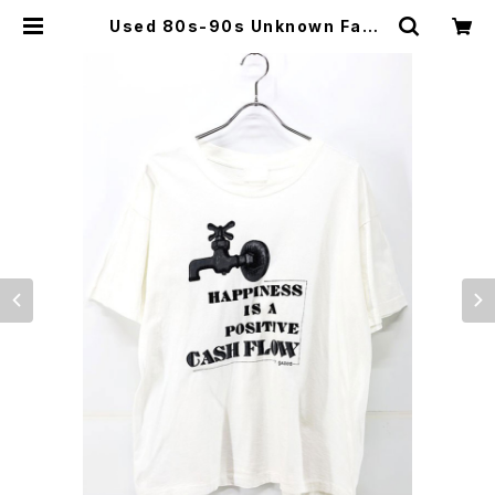
Used 80s-90s Unknown Fauc
et Art Message Graphic T-Shi
rt Size XL 相当 古着 | ear vinta
ge&culture store