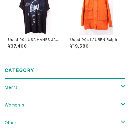
Used 90s USA HANES JAN
Used 90s LAUREN Ralph L
ET JACKSON 1990 RHYTH
auren Blaze Orange Middl
¥37,400
¥19,580
M NATION 1814 TOUR T-S
e Jacket Size S 相当 古着
hirt Size L 古着
CATEGORY
Men's
Vintage
Women's
Domestic
Vintage
Other