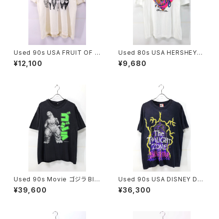
Used 90s USA FRUIT OF T
Used 80s USA HERSHEYS
HE LOOM 6Cats Double Si
EXERCISE Your Good Tast
¥12,100
¥9,680
de Animal Graphic T-Shirt
e Chocolate Graphic T-Shi
Size L 古着
rt Size XL 古着
Used 90s Movie ゴジラ Bla
Used 90s USA DISNEY DE
ck Both Graphic T-Shirt Siz
SIGNS TWILIGHT ZONE TO
¥39,600
¥36,300
e XL 相当 古着
WER OF TERROR Graphic T
-Shirt Size L 古着