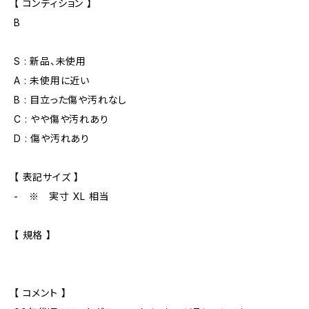
【 コンディション 】
B
S : 新品、未使用
A : 未使用に近い
B : 目立った傷や汚れなし
C : やや傷や汚れあり
D : 傷や汚れあり
【 表記サイズ 】
- ※ 実寸 XL 相当
【 規格 】
【 コメント 】