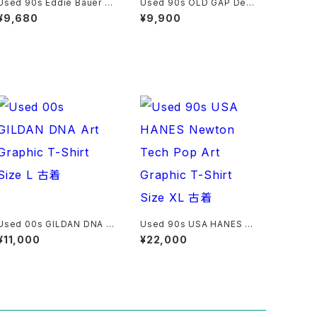
Used 90s Eddie Bauer Li
Used 90s OLD GAP Deni
ght Yellow×Blue Cotton
m BD Shirt Size M 古着
¥9,680
¥9,900
Stand Collar Shirt Size X
L 古着
Used 00s GILDAN DNA A
Used 90s USA HANES N
rt Graphic T-Shirt Size L
ewton Tech Pop Art Grap
¥11,000
¥22,000
古着
hic T-Shirt Size XL 古着