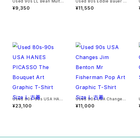
e
Used 90s LL Bean Multi
Used 80s Eddie Bauer R
i
Color Stripes Cotton Shir
ed×Yellow Multi Block C
¥9,350
¥11,550
t Size XL 古着
heck Cotton Shirt Size M
古着
Used 80s-90s USA HAN
Used 90s USA Changes
G
ES PICASSO The Bouque
Jim Benton Mr Fisherma
¥23,100
¥11,000
着
t Art Graphic T-Shirt Size
n Pop Art Graphic T-Shirt
L 古着
Size L 古着