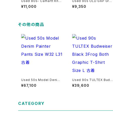
Used 80s- Carhartt Khak
Used 90s OLD GAP Gre
i×Gray Heavy Nel Shirt Si
n All Over Graphic BD Sh
¥11,000
¥9,350
ze XL 相当 古着
rt Size L 古着
その他の商品
Used 50s Model Denim
Used 90s TULTEX Budw
Painter Pants Size W32 L
eiser Black 3Frog Both 
¥67,100
¥39,600
31 古着
raphic T-Shirt Size L 古
CATEGORY