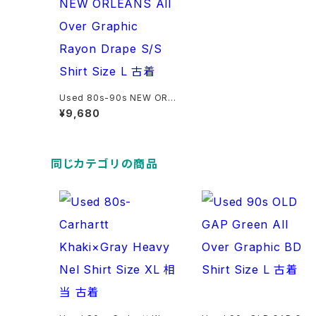
Used 80s-90s NEW ORL
EANS All Over Graphic R
¥9,680
ayon Drape S/S Shirt Siz
e L 古着
同じカテゴリの商品