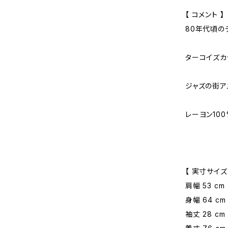
【 コメント 】
80年代頃のデ
ターコイズカ
ジャズの街ア
レーヨン10
【 実寸サイズ
肩幅 53 cm
身幅 64 cm
袖丈 28 cm