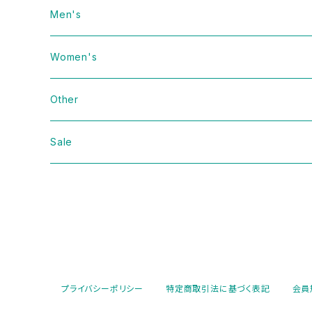
Men's
Vintage
Women's
Domestic
Vintage
Other
Jacket
Domestic
bag
Sale
Knit
Jacket
Shoes
Sweat
Dress
Accessories
T-shirt
Knit
Antique
プライバシーポリシー
特定商取引法に基づく表記
会員
Cut&Sew
Sweat