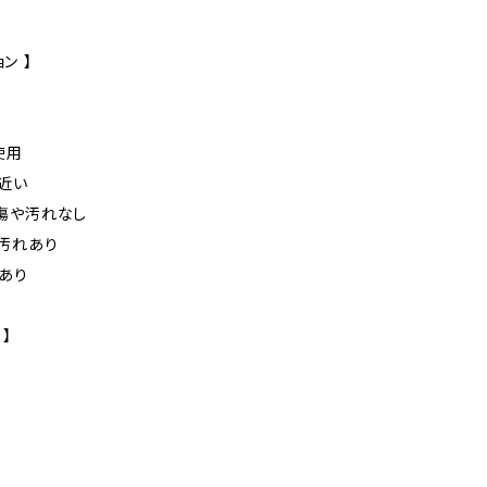
ン 】
未使用
に近い
た傷や汚れなし
や汚れあり
れあり
 】