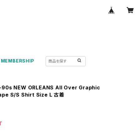
MEMBERSHIP
-90s NEW ORLEANS All Over Graphic
ape S/S Shirt Size L 古着
T