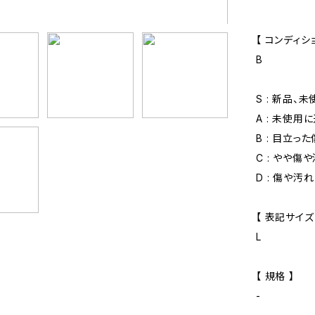
【 コンディショ
B
S : 新品、
A : 未使用
B : 目立っ
C : やや傷
D : 傷や汚
【 表記サイズ
L
【 規格 】
-