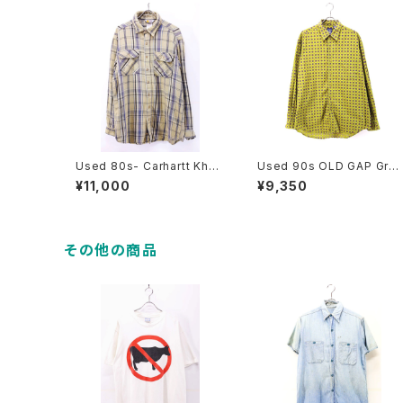
Used 80s- Carhartt Khak
Used 90s OLD GAP Gre
i×Gray Heavy Nel Shirt Si
n All Over Graphic BD Sh
¥11,000
¥9,350
ze XL 相当 古着
rt Size L 古着
その他の商品