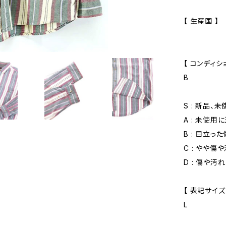
【 生産国 】
【 コンディショ
B
S : 新品、
A : 未使用
B : 目立っ
C : やや傷
D : 傷や汚
【 表記サイズ
L