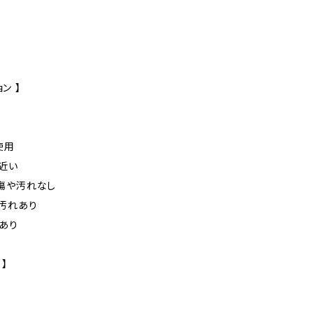
ン 】
未使用
に近い
た傷や汚れなし
や汚れあり
れあり
 】