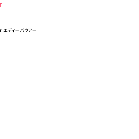
T
uer エディーバウアー