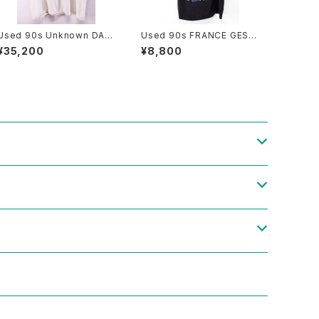
Used 90s Unknown DAVI
Used 90s FRANCE GESI
D COPPERFIELD Photo G
M CORP The Simpsons B
¥35,200
¥8,800
raphic T-Shirt Size 2XL
art Black Cotton Tank To
相当 古着
p Size L 古着