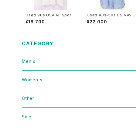
Used 90s USA All Sport
Used 40s-50s US NAVY
Dont Have a Cow Art Me
Blue Chambray Cut Off 
¥18,700
¥22,000
ssage Graphic T-Shirt Si
hirt Size 14 1/2 古着
ze XL 古着
CATEGORY
Men's
Vintage
Women's
Domestic
Vintage
Other
Jacket
Domestic
bag
Sale
Knit
Jacket
Shoes