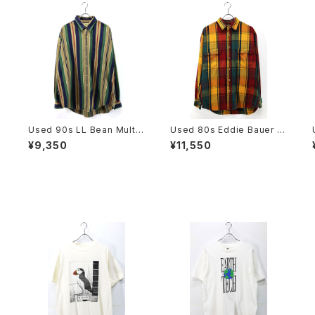
e
Used 90s LL Bean Multi
Used 80s Eddie Bauer R
i
Color Stripes Cotton Shir
ed×Yellow Multi Block C
¥9,350
¥11,550
t Size XL 古着
heck Cotton Shirt Size M
古着