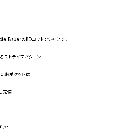
die BauerのBDコットンシャツです
るストライプパターン
た胸ポケットは
も完備
エット