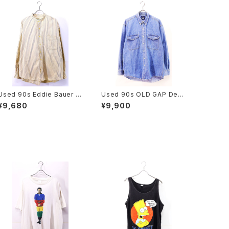
Used 90s Eddie Bauer Li
Used 90s OLD GAP Deni
ght Yellow×Blue Cotton
m BD Shirt Size M 古着
¥9,680
¥9,900
Stand Collar Shirt Size X
L 古着