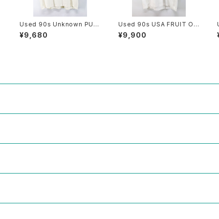
Used 90s Unknown PUF
Used 90s USA FRUIT OF
S
FIN NUFFIN Both Side An
THE LOOM EARTH TECH
¥9,680
¥9,900
imal Art graphic T-Shirt S
Graphic T-Shirt Size L 古
ize XL 相当 古着
着