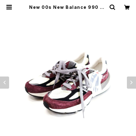
New 00s New Balance 990 V6
Wine Red Sneaker Size 27.5c
m 古着 | ear vintage&culture s
tore