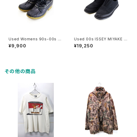
Used Womens 90s-00s U
Used 00s ISSEY MIYAKE M
SA LL Bean Rubber Mocca
EN Black Canvas Slip-ons
¥9,900
¥19,250
sins Low Cut Boots Size 2
Design Shoes Size 42 古着
3cm 相当 古着
その他の商品