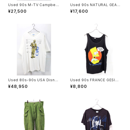
Used 90s M-TV Campbell
Used 90s NATURAL GEAR
Soup Parody Graphic T-Sh
Beatiful Real Tree Camo F
¥27,500
¥17,600
irt Size L 相当 古着
ake Suede Mountain Parka
Jacket Size L 古着
Used 80s-90s USA Disney
Used 90s FRANCE GESIM
STAR WARS C3PO Graphic
CORP The Simpsons Bart
¥48,950
¥8,800
T-Shirt Size Free 古着
Black Cotton Tank Top Siz
e L 古着