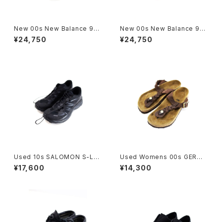
New 00s New Balance 99
New 00s New Balance 99
0 V6 Mustard Sneaker Siz
0 V6 Purple Sneaker Size
¥24,750
¥24,750
e 27cm 古着
26.5cm 古着
Used 10s SALOMON S-LA
Used Womens 00s GERMA
B Wings 8 All Black Type S
NY BIRKENSTOCK Gizeh L
¥17,600
¥14,300
hoes Size 26.5 cm 古着
eather Sandal Size 24.5cm
古着