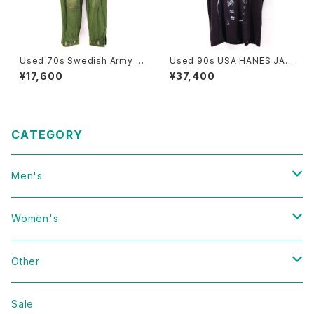
Used 70s Swedish Army M
Used 90s USA HANES JAN
-59 Military Cargo Pants Si
ET JACKSON 1990 RHYTH
¥17,600
¥37,400
ze W32 L30 古着
M NATION 1814 TOUR T-S
hirt Size L 古着
CATEGORY
Men's
Vintage
Women's
Domestic
Vintage
Other
Jacket
Domestic
bag
Sale