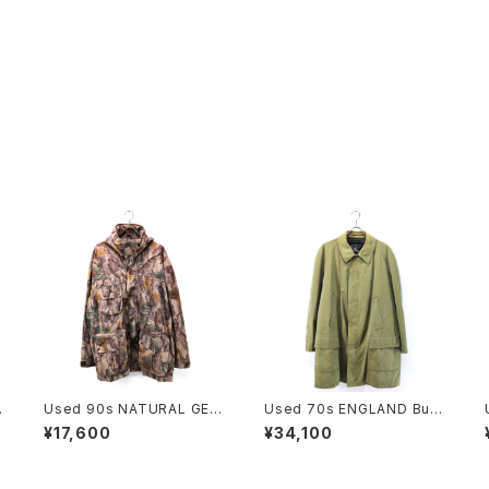
Used 90s NATURAL GEA
Used 70s ENGLAND Burb
R Beatiful Real Tree Cam
errys Equivocal Balmaca
¥17,600
¥34,100
o Fake Suede Mountain
an Half Coat Size L 相当
Parka Jacket Size L 古着
古着