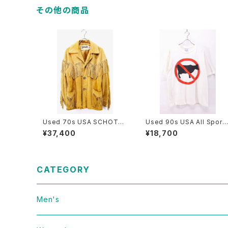
その他の商品
Used 70s USA SCHOTT
Used 90s USA All Sport
Camel Brown Suede Lea
Dont Have a Cow Art Me
¥37,400
¥18,700
ther Fringe Jacket Size 4
ssage Graphic T-Shirt Si
0 古着
ze XL 古着
CATEGORY
Men's