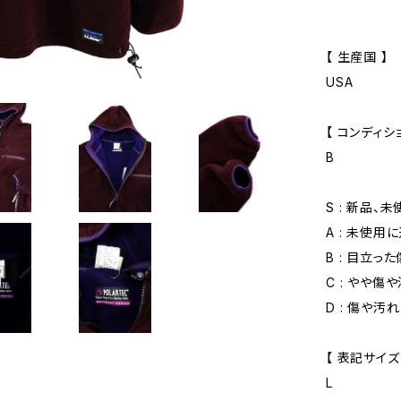
【 生産国 】
USA
【 コンディショ
B
S : 新品、
A : 未使用
B : 目立っ
C : やや傷
D : 傷や汚
【 表記サイズ
L