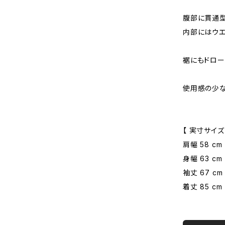
腹部に貫通型
内部にはウエ
裾にもドロー
使用感の少な
【 実寸サイズ
肩幅 58 cm
身幅 63 cm
袖丈 67 cm
着丈 85 cm