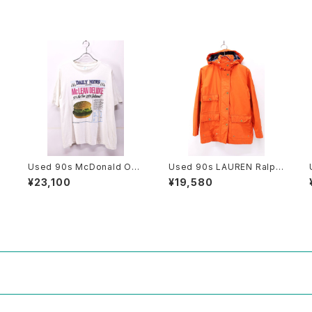
Used 90s McDonald Offi
Used 90s LAUREN Ralph
cial News Paper Photo g
Lauren Blaze Orange Mi
¥23,100
¥19,580
raphic T-Shirt Size L 古着
ddle Jacket Size S 相当
古着