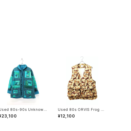
Used 80s-90s Unknown
Used 80s ORVIS Frog Ca
Turquoise Quilt Patch W
mo Hunting Gimmick Ves
¥23,100
¥12,100
ork Padded Jacket Size
t Size L 古着
L-XL 相当 古着