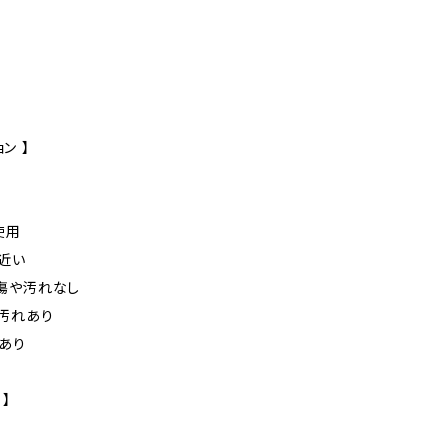
ン 】
未使用
に近い
た傷や汚れなし
や汚れあり
れあり
 】