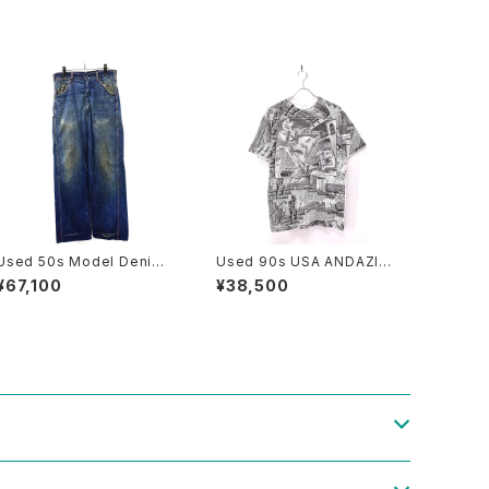
Used 50s Model Denim
Used 90s USA ANDAZIA
Painter Pants Size W32 L
MC ESCHER Relativity Tri
¥67,100
¥38,500
31 古着
ck Art All Over Graphic T
-Shirt Size M 古着