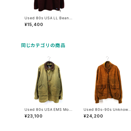
Used 80s USA LL Bean B
ordeaux POLARTEC WIN
¥15,400
D BLOC Fleece Anorak P
arka Size L 古着
同じカテゴリの商品
Used 80s USA EMS Mos
Used 80s-90s Unknown
s Green Duck Cotton Hu
Brown Tanned Leather V
¥23,100
¥24,200
nting Field Jacket Size L
alstar Jacket Size 58 XL
古着
相当 古着