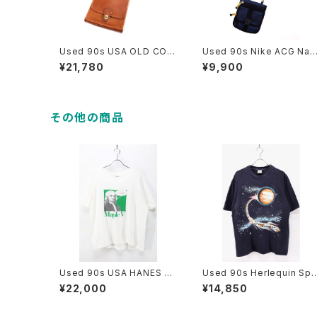
Used 90s USA OLD COA
Used 90s Nike ACG Nav
CH Camel Brown Turn Lo
y Rip Stop 2Way Sacoch
¥21,780
¥9,900
ck Sholder Bag 古着
e 古着
その他の商品
Used 90s USA HANES N
Used 90s Herlequin Spa
ewton Tech Pop Art Grap
ce Comet Art Graphic T-
¥22,000
¥14,850
hic T-Shirt Size XL 古着
Shirt Size XL 古着