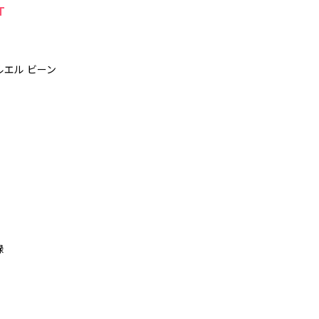
T
エルエル ビーン
緑