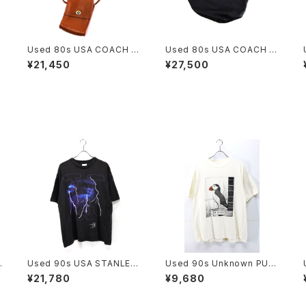
Used 80s USA COACH C
Used 80s USA COACH Bl
amel Brown Grab Leathe
ack Color Grab Leather B
¥21,450
¥27,500
r Turn Lock Middle Shold
ig Size Sholder Tote Bag
er Bag 古着
古着
Used 90s USA STANLEY
Used 90s Unknown PUF
DESANTIS X-FILE SF TV
FIN NUFFIN Both Side An
¥21,780
¥9,680
Graphic T-Shirt Size L 古
imal Art graphic T-Shirt S
着
ize XL 相当 古着