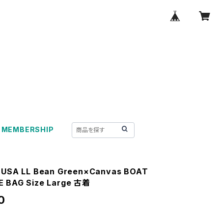
MEMBERSHIP
 USA LL Bean Green×Canvas BOAT
 BAG Size Large 古着
0