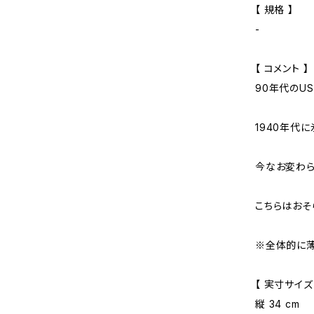
【 規格 】
-
【 コメント 】
90年代のUSA
1940年代
今なお変わら
こちらはおそ
※全体的に薄
【 実寸サイズ
縦 34 cm