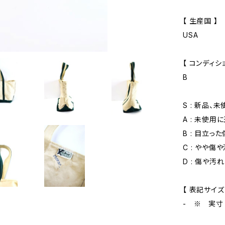
【 生産国 】
USA
【 コンディショ
B
S : 新品、
A : 未使用
B : 目立っ
C : やや傷
D : 傷や汚
【 表記サイズ
- ※ 実寸 