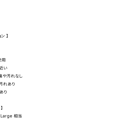
ン 】
未使用
に近い
た傷や汚れなし
や汚れあり
れあり
 】
Large 相当