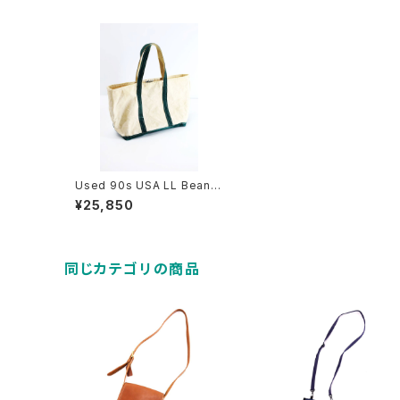
Used 90s USA LL Bean G
reen×Canvas BOAT AND
¥25,850
TOTE BAG Size Large 古
着
同じカテゴリの商品