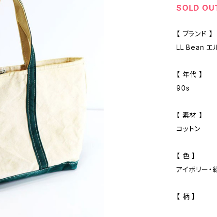
SOLD OU
【 ブランド 】
LL Bean 
【 年代 】
90s
【 素材 】
コットン
【 色 】
アイボリー・
【 柄 】