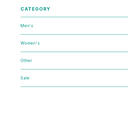
CATEGORY
Men's
Vintage
Women's
Domestic
Vintage
Other
Jacket
Domestic
bag
Sale
Knit
Jacket
Shoes
Sweat
Dress
Accessories