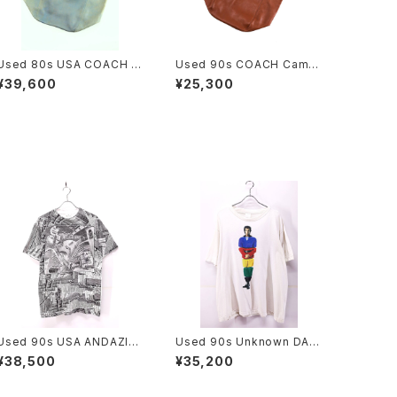
Used 80s USA COACH T
Used 90s COACH Camel
urquoise Rare Color Fad
Brown Grab Leather Big
¥39,600
¥25,300
e Grab Leather Big Size
Size Sholder Tote Bag 古
Sholder Tote Bag 古着
着
Used 90s USA ANDAZIA
Used 90s Unknown DAVI
MC ESCHER Relativity Tri
D COPPERFIELD Photo G
¥38,500
¥35,200
ck Art All Over Graphic T
raphic T-Shirt Size 2XL
-Shirt Size M 古着
相当 古着