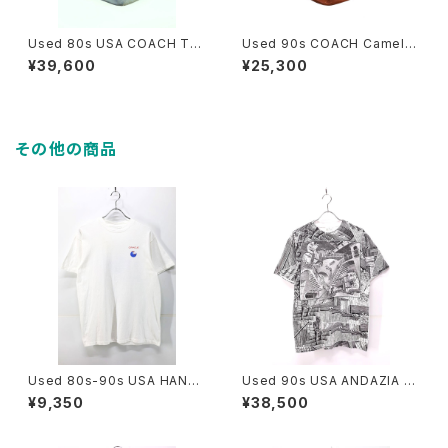
Used 80s USA COACH Tur
Used 90s COACH Camel B
quoise Rare Color Fade Gr
rown Grab Leather Big Siz
¥39,600
¥25,300
ab Leather Big Size Shold
e Sholder Tote Bag 古着
er Tote Bag 古着
その他の商品
Used 80s-90s USA HANES
Used 90s USA ANDAZIA M
ORACLE Tech Graphic T-S
C ESCHER Relativity Trick
¥9,350
¥38,500
hirt Size L 古着
Art All Over Graphic T-Shir
t Size M 古着