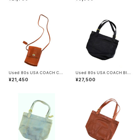
Sholder Bag 古着
着
Used 80s USA COACH Ca
Used 80s USA COACH Bla
mel Brown Grab Leather T
ck Color Grab Leather Big
¥21,450
¥27,500
urn Lock Middle Sholder B
Size Sholder Tote Bag 古
ag 古着
着