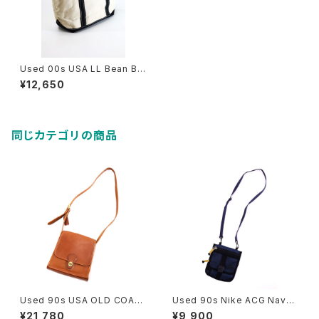
Used 00s USA LL Bean Bla
ck×Canvas BOAT AND TO
¥12,650
TE BAG Size M 相当 古着
同じカテゴリの商品
Used 90s USA OLD COAC
Used 90s Nike ACG Navy
H Camel Brown Turn Lock
Rip Stop 2Way Sacoche 古
¥21,780
¥9,900