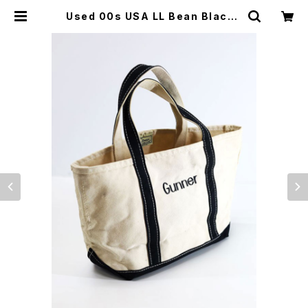
Used 00s USA LL Bean Black×
Canvas BOAT AND TOTE BAG
Size M 相当 古着 | ear vintage&
culture store