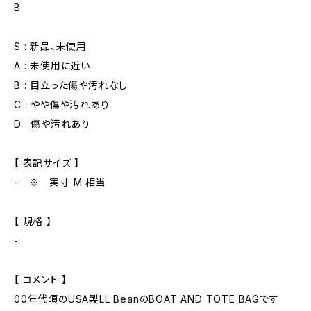
B
S : 新品、未使用
A : 未使用に近い
B : 目立った傷や汚れなし
C : やや傷や汚れあり
D : 傷や汚れあり
【 表記サイズ 】
- ※ 実寸 M 相当
【 規格 】
-
【 コメント 】
00年代頃のUSA製LL BeanのBOAT AND TOTE BAGです