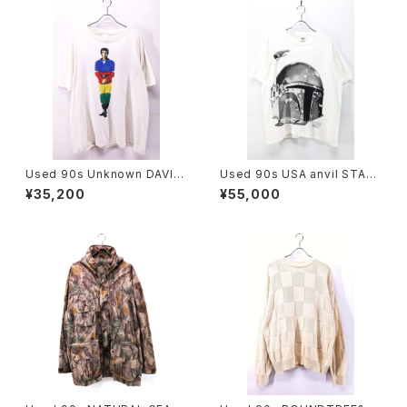
Used 90s Unknown DAVID
Used 90s USA anvil STAR
COPPERFIELD Photo Graph
WARS BOBA FETT Big Fac
¥35,200
¥55,000
ic T-Shirt Size 2XL 相当 古
e Graphic T-Shirt Size L 古
着
着