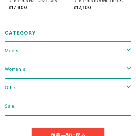
Used 90s NATURAL GEAR
Used 90s ROUNDTREE&Y
Beatiful Real Tree Camo F
ORKE Ivory Block Panel De
¥17,600
¥12,100
ake Suede Mountain Parka
sign Cotton Knit Size L 古
Jacket Size L 古着
着
CATEGORY
Men's
Vintage
Women's
Domestic
Vintage
Other
Jacket
Domestic
bag
Sale
Knit
Jacket
Shoes
商品一覧に戻る