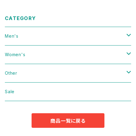
CATEGORY
Men's
Vintage
Women's
Domestic
Vintage
Other
Jacket
Domestic
bag
Sale
Knit
Jacket
Shoes
商品一覧に戻る
Sweat
Dress
Accessories