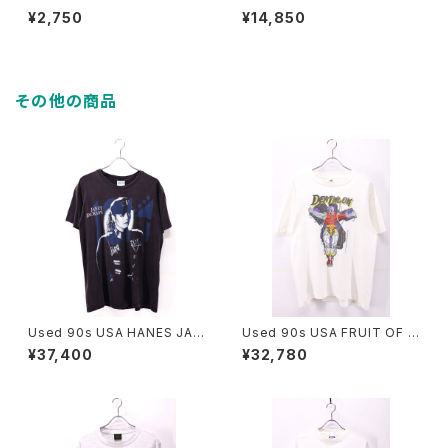
rass Dog tag 古着
Sword Short Chain 古着
¥2,750
¥14,850
その他の商品
Used 90s USA HANES JAN
Used 90s USA FRUIT OF T
ET JACKSON 1990 RHYTH
HE LOOM MARVEL COMIC
¥37,400
¥32,780
M NATION 1814 TOUR T-S
DEATHLOK T-Shirt Size L
hirt Size L 古着
古着