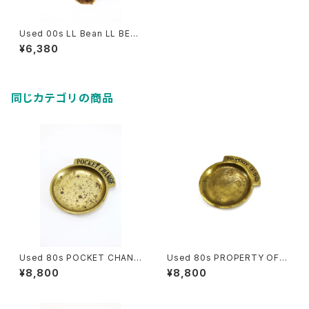
Used 00s LL Bean LL BEA
R Teddy bear 古着
¥6,380
同じカテゴリの商品
Used 80s POCKET CHANG
Used 80s PROPERTY OF D
E Brass Money Tray 古着
AD Brass Money Tray 古着
¥8,800
¥8,800