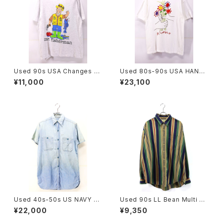
Used 90s USA Changes Ji
Used 80s-90s USA HANES
m Benton Mr Fisherman Po
PICASSO The Bouquet Art
¥11,000
¥23,100
p Art Graphic T-Shirt Size
Graphic T-Shirt Size L 古着
L 古着
Used 40s-50s US NAVY Bl
Used 90s LL Bean Multi C
ue Chambray Cut Off Shirt
olor Stripes Cotton Shirt Si
¥22,000
¥9,350
Size 14 1/2 古着
ze XL 古着