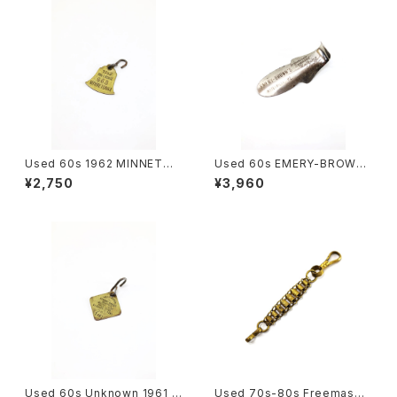
Used 60s 1962 MINNETON
Used 60s EMERY-BROWN
KA Brass Dog tag 古着
S Shoe Horn 古着
¥2,750
¥3,960
Used 60s Unknown 1961 B
Used 70s-80s Freemason