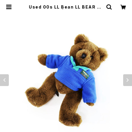
Used 00s LL Bean LL BEAR Te
ddy bear 古着 | ear vintage&cu
lture store