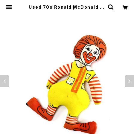
Used 70s Ronald McDonald Ol
d Pillow Doll 古着 | ear vintage
&culture store