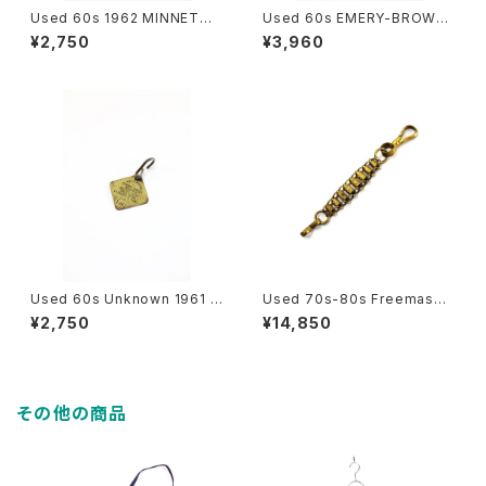
Used 60s 1962 MINNETON
Used 60s EMERY-BROWN
KA Brass Dog tag 古着
S Shoe Horn 古着
¥2,750
¥3,960
Used 60s Unknown 1961 B
Used 70s-80s Freemason
rass Dog tag 古着
Sword Short Chain 古着
¥2,750
¥14,850
その他の商品