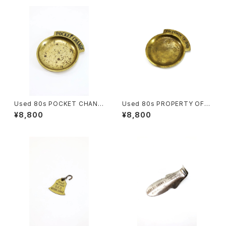
Used 80s POCKET CHANG
Used 80s PROPERTY OF D
E Brass Money Tray 古着
AD Brass Money Tray 古着
¥8,800
¥8,800