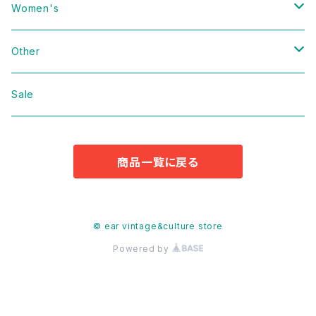
Vintage
Women's
Domestic
Vintage
Other
Jacket
Domestic
bag
Sale
Knit
Jacket
Shoes
商品一覧に戻る
Sweat
Dress
Accessories
T-shirt
Knit
Antique
© ear vintage&culture store
Powered by
Cut&Sew
Sweat
Pants
T-shirt