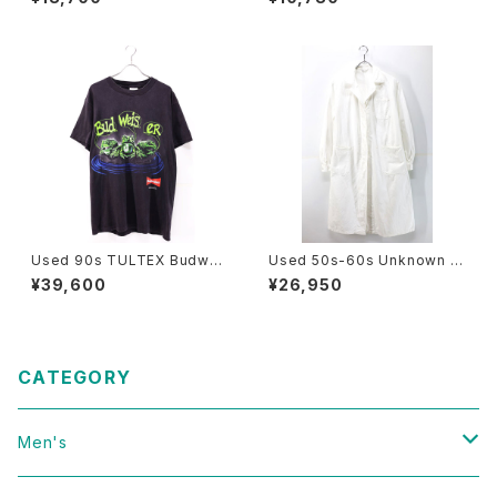
bon Design Straw Hat Size
ddle Design Jacket Size S
22 1/2 古着
-M 古着
Used 90s TULTEX Budwei
Used 50s-60s Unknown W
ser Black 3Frog Both Grap
hite Cotton Duster Coat Si
¥39,600
¥26,950
hic T-Shirt Size L 古着
ze L 相当 古着
CATEGORY
Men's