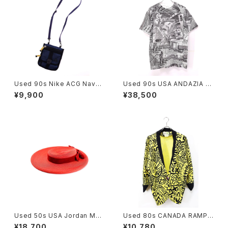
Used 90s Nike ACG Navy
Used 90s USA ANDAZIA M
Rip Stop 2Way Sacoche 古
C ESCHER Relativity Trick
¥9,900
¥38,500
着
Art All Over Graphic T-Shir
t Size M 古着
Used 50s USA Jordan Mar
Used 80s CANADA RAMPA
sh BOSTON Red Velor Rib
GE Yellow×Black Pique Mi
¥18,700
¥10,780