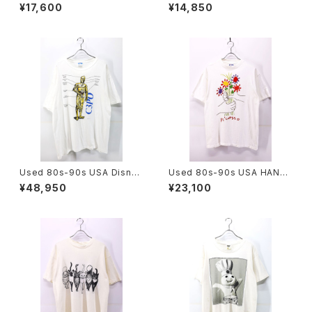
Beatiful Real Tree Camo F
OOM Yin and Yang Graphic
¥17,600
¥14,850
ake Suede Mountain Parka
T-Shirt Size XL 古着
Jacket Size L 古着
Used 80s-90s USA Disney
Used 80s-90s USA HANES
STAR WARS C3PO Graphic
PICASSO The Bouquet Art
¥48,950
¥23,100
T-Shirt Size Free 古着
Graphic T-Shirt Size L 古着