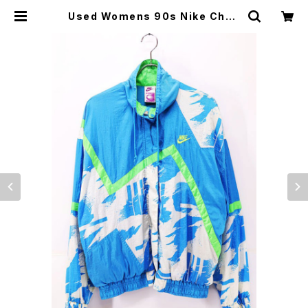
Used Womens 90s Nike Chall
enge Coat Blue Nylon Track J
acket Size L 古着 | ear vintage
&culture store