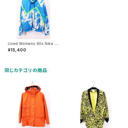
Used Womens 90s Nike C
hallenge Coat Blue Nylon
¥15,400
Track Jacket Size L 古着
同じカテゴリの商品