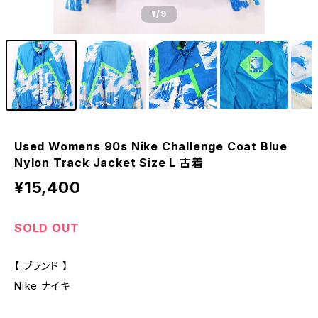
1
/9
Used Womens 90s Nike Challenge Coat Blue
Nylon Track Jacket Size L 古着
¥15,400
SOLD OUT
【 ブランド 】
Nike ナイキ