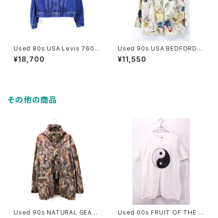
Used 80s USA Levis 7600
Used 90s USA BEDFORD F
1 Girls Denim Tracker Jack
AIR Flower Art Graphic Tail
¥18,700
¥11,550
et Size XS 相当 古着
ored Jacket Size 10 古着
その他の商品
Used 90s NATURAL GEAR
Used 00s FRUIT OF THE L