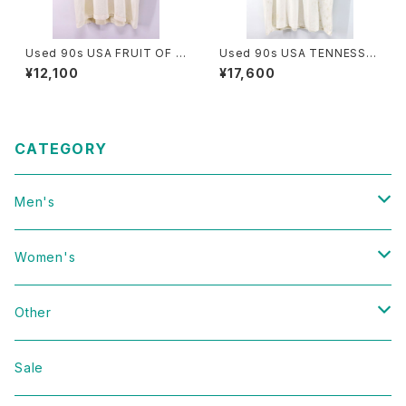
Used 90s USA FRUIT OF T
Used 90s USA TENNESSEE
HE LOOM 6Cats Double Si
RIVER Doughboy Parody G
¥12,100
¥17,600
de Animal Graphic T-Shirt
raphic T-Shirt Size L 古着
Size L 古着
CATEGORY
Men's
Vintage
Women's
Domestic
Vintage
Other
Jacket
Domestic
bag
Sale