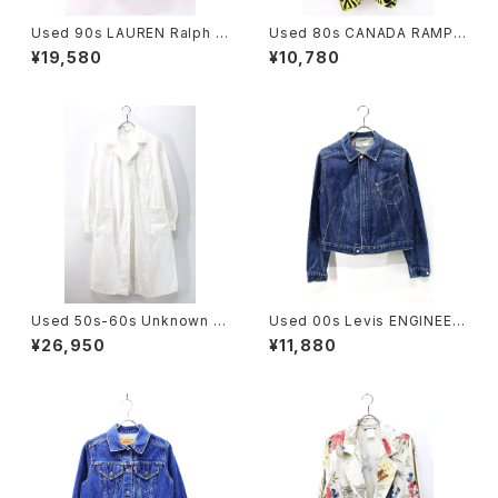
Used 90s LAUREN Ralph L
Used 80s CANADA RAMPA
auren Blaze Orange Middl
GE Yellow×Black Pique Mi
¥19,580
¥10,780
e Jacket Size S 相当 古着
ddle Design Jacket Size S
-M 古着
Used 50s-60s Unknown W
Used 00s Levis ENGINEER
hite Cotton Duster Coat Si
ED JEANS 3D Short Denim
¥26,950
¥11,880
ze L 相当 古着
Jacket Size XS 相当 古着