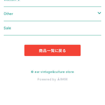
Domestic
Vintage
Other
Jacket
Domestic
bag
Sale
Knit
Jacket
Shoes
商品一覧に戻る
Sweat
Dress
Accessories
T-shirt
Knit
Antique
© ear vintage&culture store
Powered by
Cut&Sew
Sweat
Pants
T-shirt