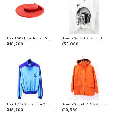
Used 50s USA Jordan Mar
Used 90s USA anvil STAR
sh BOSTON Red Velor Rib
WARS BOBA FETT Big Fac
¥18,700
¥55,000
bon Design Straw Hat Size
e Graphic T-Shirt Size L 古
22 1/2 古着
着
Used 70s Puma Blue 2Ton
Used 90s LAUREN Ralph L
e Fuul Zip Track Top Jerse
auren Blaze Orange Middl
¥18,700
¥19,580
y Jacket Size M 相当 古着
e Jacket Size S 相当 古着