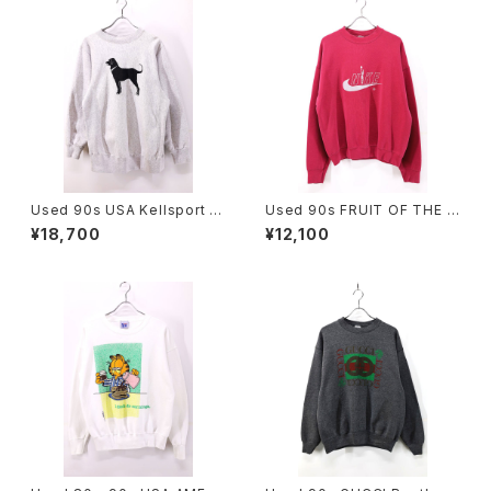
Used 90s USA Kellsport T
Used 90s FRUIT OF THE L
he Black Dog Reverse We
OOM Wine Red Nike Bootl
¥18,700
¥12,100
ave Type Heavy Sweat Siz
eg Embroidery Sweat Size
e L 古着
XL 古着