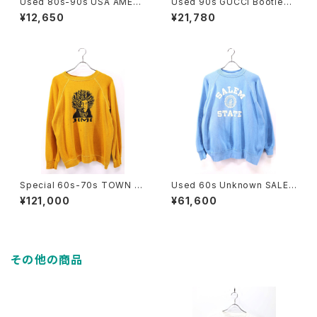
Used 80s-90s USA AMERI
Used 90s GUCCI Bootleg
CAS FINEST GARFIELD Gra
Graphic Garment Dyeing S
¥12,650
¥21,780
phic Sweat Size L 古着
weat Size L 古着
Special 60s-70s TOWN C
Used 60s Unknown SALEM
RAFT PENNYS JIMI HENDRI
STATE Flocky College Sw
¥121,000
¥61,600
X Mustard Yellow Sweat Si
eat Size XL 相当 古着
ze XL 古着
その他の商品