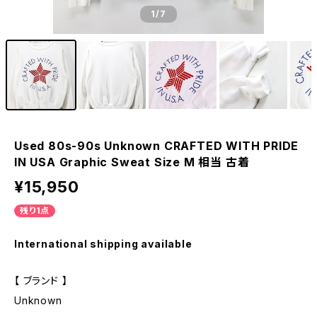
1
/7
Used 80s-90s Unknown CRAFTED WITH PRIDE
IN USA Graphic Sweat Size M 相当 古着
¥15,950
残り1点
International shipping available
【 ブランド 】
Unknown