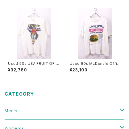
Used 90s USA FRUIT OF T
Used 90s McDonald Offici
HE LOOM MARVEL COMIC
al News Paper Photo grap
¥32,780
¥23,100
DEATHLOK T-Shirt Size L
hic T-Shirt Size L 古着
古着
CATEGORY
Men's
Vintage
Women's