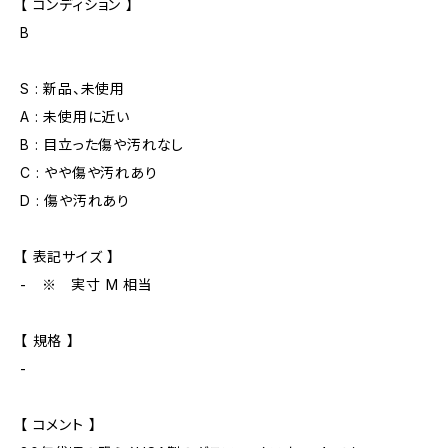
【 コンディション 】
B
S : 新品、未使用
A : 未使用に近い
B : 目立った傷や汚れなし
C : やや傷や汚れあり
D : 傷や汚れあり
【 表記サイズ 】
- ※ 実寸 M 相当
【 規格 】
-
【 コメント 】