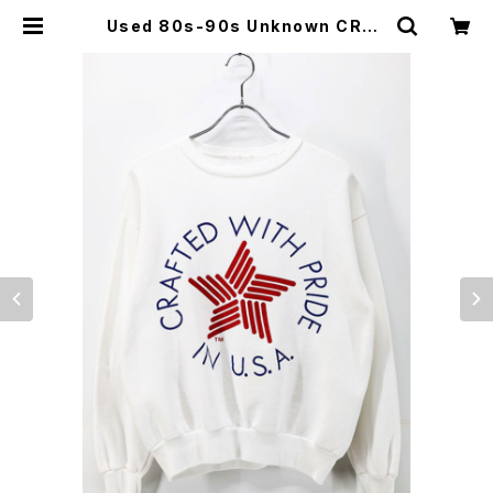
Used 80s-90s Unknown CRAF
TED WITH PRIDE IN USA Grap
hic Sweat Size M 相当 古着 | ea
r vintage&culture store