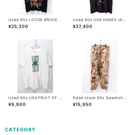
Used 90s LOOSE BRUCE L
Used 90s USA HANES JAN
EE Black Both Side Graphic
ET JACKSON 1990 RHYTH
¥25,300
¥37,400
T-Shirt Size L 相当 古着
M NATION 1814 TOUR T-S
hirt Size L 古着
Used 90s USA FRUIT OF T
Dead stock 90s Swedish
HE LOOM EARTH TECH Gr
Military M-90 Splinter Cam
¥9,900
¥15,950
aphic T-Shirt Size L 古着
o Pants W38 L32 古着
CATEGORY