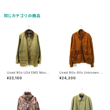
ts Black Nylon Blouson Ja
cket Size L 古着
同じカテゴリの商品
Used 80s USA EMS Moss
Used 80s-90s Unknown B
Green Duck Cotton Huntin
rown Tanned Leather Valst
¥23,100
¥24,200
g Field Jacket Size L 古着
ar Jacket Size 58 XL 相当
古着