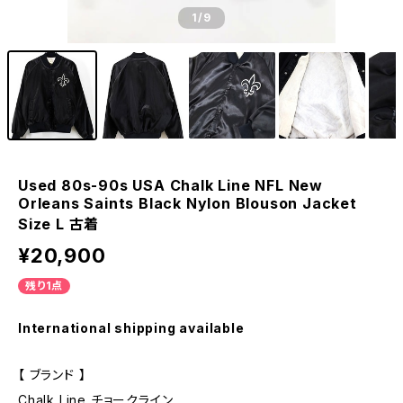
1
/9
Used 80s-90s USA Chalk Line NFL New
Orleans Saints Black Nylon Blouson Jacket
Size L 古着
¥20,900
残り1点
International shipping available
【 ブランド 】
Chalk Line チョークライン