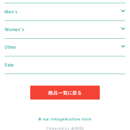
Men's
Vintage
Women's
Domestic
Vintage
Other
Jacket
Domestic
bag
Sale
Knit
Jacket
Shoes
商品一覧に戻る
Sweat
Dress
Accessories
T-shirt
Knit
Antique
© ear vintage&culture store
Powered by