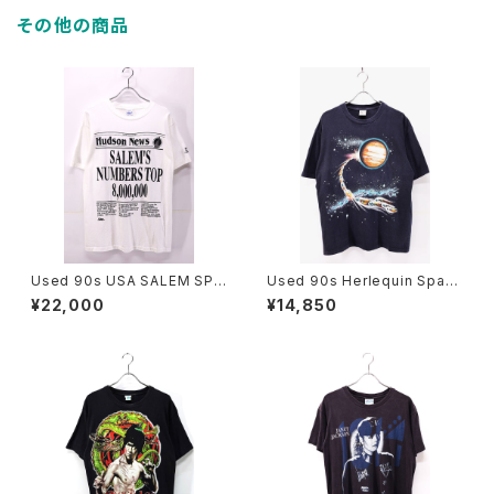
その他の商品
Used 90s USA SALEM SPO
Used 90s Herlequin Spac
RTS WEAR News Paper Gr
e Comet Art Graphic T-Shir
¥22,000
¥14,850
aphic T-Shirt Size L 古着
t Size XL 古着