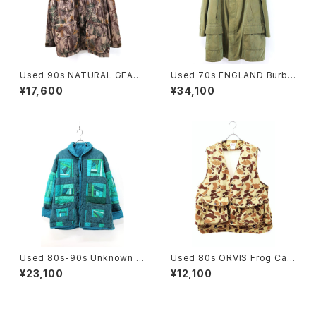
Used 90s NATURAL GEAR
Used 70s ENGLAND Burbe
Beatiful Real Tree Camo F
rrys Equivocal Balmacaan
¥17,600
¥34,100
ake Suede Mountain Parka
Half Coat Size L 相当 古着
Jacket Size L 古着
Used 80s-90s Unknown T
Used 80s ORVIS Frog Cam
urquoise Quilt Patch Work
o Hunting Gimmick Vest Si
¥23,100
¥12,100
Padded Jacket Size L-XL
ze L 古着
相当 古着