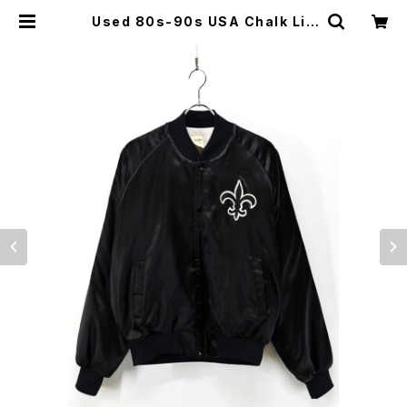
Used 80s-90s USA Chalk Lin
e NFL New Orleans Saints Bla
ck Nylon Blouson Jacket Size
L 古着 | ear vintage&culture st
ore