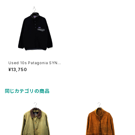
Used 10s Patagonia SYNC
HILLA Black SNAP-T Pull O
¥13,750
ver Fleece Jacket Size XS
古着
同じカテゴリの商品