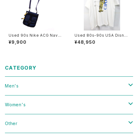
Used 90s Nike ACG Navy
Used 80s-90s USA Disney
Rip Stop 2Way Sacoche 古
STAR WARS C3PO Graphic
¥9,900
¥48,950
着
T-Shirt Size Free 古着
CATEGORY
Men's
Vintage
Women's
Domestic
Vintage
Other