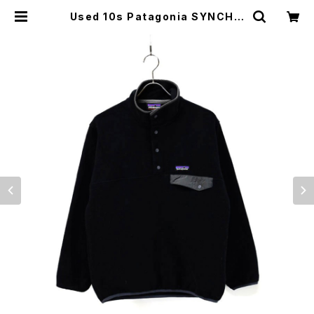
Used 10s Patagonia SYNCHIL
LA Black SNAP-T Pull Over Fl
eece Jacket Size XS 古着 | ear
vintage&culture store