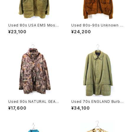
Used 80s USA EMS Moss
Used 80s-90s Unknown B
Green Duck Cotton Huntin
rown Tanned Leather Valst
¥23,100
¥24,200
g Field Jacket Size L 古着
ar Jacket Size 58 XL 相当
古着
Used 90s NATURAL GEAR
Used 70s ENGLAND Burbe
Beatiful Real Tree Camo F
rrys Equivocal Balmacaan
¥17,600
¥34,100
ake Suede Mountain Parka
Half Coat Size L 相当 古着
Jacket Size L 古着