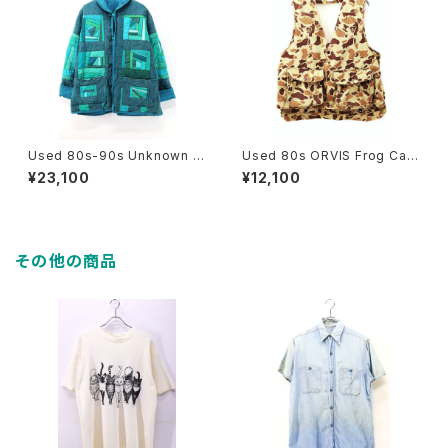
Used 80s-90s Unknown T
Used 80s ORVIS Frog Cam
urquoise Quilt Patch Work
o Hunting Gimmick Vest Si
¥23,100
¥12,100
Padded Jacket Size L-XL
ze L 古着
相当 古着
その他の商品