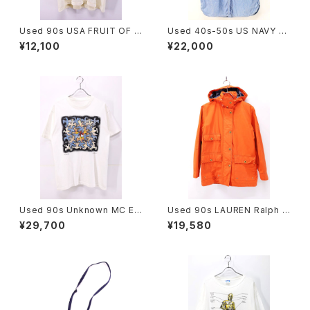
Used 90s USA FRUIT OF T
Used 40s-50s US NAVY Bl
HE LOOM 6Cats Double Si
ue Chambray Cut Off Shirt
¥12,100
¥22,000
de Animal Graphic T-Shirt
Size 14 1/2 古着
Size L 古着
Used 90s Unknown MC ES
Used 90s LAUREN Ralph L
CHER Sun And Moon Trick
auren Blaze Orange Middl
¥29,700
¥19,580
Art Graphic T-Shirt Size L
e Jacket Size S 相当 古着
相当 古着