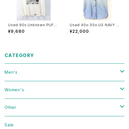
Used 90s Unknown PUFFI
Used 40s-50s US NAVY Bl
N NUFFIN Both Side Animal
ue Chambray Cut Off Shirt
¥9,680
¥22,000
Art graphic T-Shirt Size XL
Size 14 1/2 古着
相当 古着
CATEGORY
Men's
Vintage
Women's
Domestic
Vintage
Other
Jacket
Domestic
bag
Sale