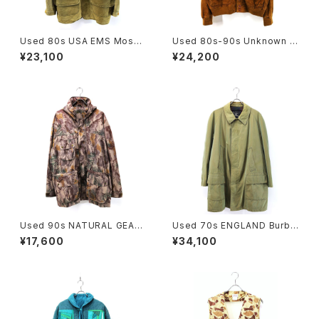
Used 80s USA EMS Moss
Used 80s-90s Unknown B
Green Duck Cotton Huntin
rown Tanned Leather Valst
¥23,100
¥24,200
g Field Jacket Size L 古着
ar Jacket Size 58 XL 相当
古着
Used 90s NATURAL GEAR
Used 70s ENGLAND Burbe
Beatiful Real Tree Camo F
rrys Equivocal Balmacaan
¥17,600
¥34,100
ake Suede Mountain Parka
Half Coat Size L 相当 古着
Jacket Size L 古着