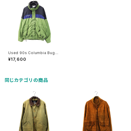
Used 90s Columbia Bugab
oo Green 3Way Nylon Blou
¥17,600
son Jacket Size M 古着
同じカテゴリの商品