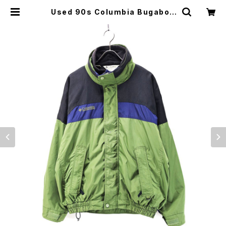
Used 90s Columbia Bugaboo
Green 3Way Nylon Blouson Ja
cket Size M 古着 | ear vintage
&culture store