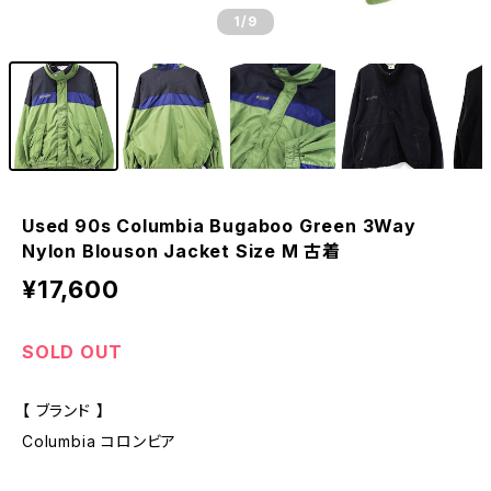
1
/9
Used 90s Columbia Bugaboo Green 3Way
Nylon Blouson Jacket Size M 古着
¥17,600
SOLD OUT
【 ブランド 】
Columbia コロンビア