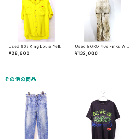
Used 60s King Louie Yello
Used BORO 40s Finks Whi
w Rayon KAS POTATO CHI
te Cotton Double Knee Apr
¥28,600
¥132,000
PS Flocky Print Bowling Sh
on Over All Pants Size W3
irt Size M 古着
7 L27 古着
その他の商品