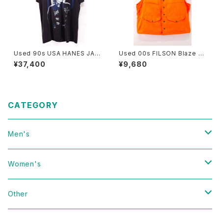
Used 90s USA HANES JAN
Used 00s FILSON Blaze Or
ET JACKSON 1990 RHYTH
ange Hunting Vest Size 46
¥37,400
¥9,680
M NATION 1814 TOUR T-S
古着
hirt Size L 古着
CATEGORY
Men's
Vintage
Women's
Domestic
Vintage
Other