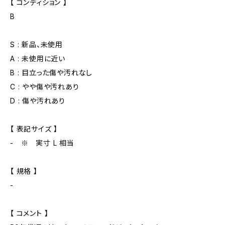
【 コンディション 】
B
S : 新品、未使用
A : 未使用に近い
B : 目立った傷や汚れなし
C : やや傷や汚れあり
D : 傷や汚れあり
【 表記サイズ 】
- ※ 実寸 L 相当
【 規格 】
-
【 コメント 】