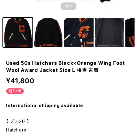
1
/9
Used 50s Hatchers Black×Orange Wing Foot
Wool Award Jacket Size L 相当 古着
¥41,800
残り1点
International shipping available
【 ブランド 】
Hatchers