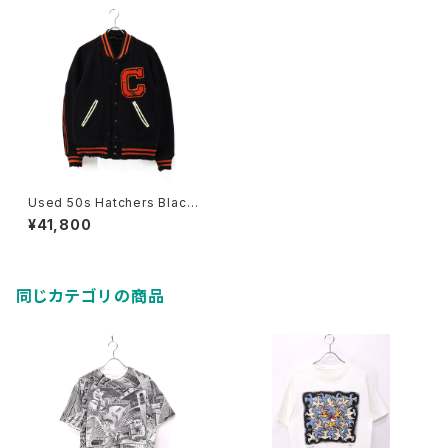
Used 50s Hatchers Black×
Orange Wing Foot Wool A
¥41,800
ward Jacket Size L 相当 古
着
同じカテゴリの商品