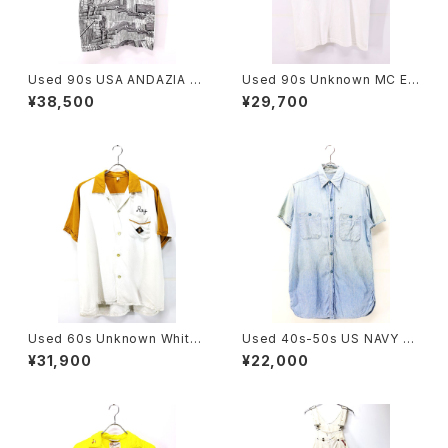
Used 90s USA ANDAZIA M
Used 90s Unknown MC ES
C ESCHER Relativity Trick
CHER Sun And Moon Trick
¥38,500
¥29,700
Art All Over Graphic T-Shir
Art Graphic T-Shirt Size L
t Size M 古着
相当 古着
Used 60s Unknown White
Used 40s-50s US NAVY Bl
×Mustard 2Tone Rayon Ch
ue Chambray Cut Off Shirt
¥31,900
¥22,000
ain Stitch Bowling Shirt Siz
Size 14 1/2 古着
e L 古着