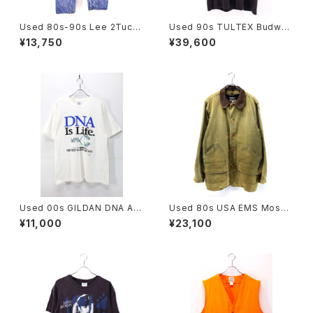
Used 80s-90s Lee 2Tuck
Used 90s TULTEX Budwei
Design Stone Wash Denim
ser Black 3Frog Both Grap
¥13,750
¥39,600
Pants Size W30 L28 古着
hic T-Shirt Size L 古着
Used 00s GILDAN DNA Art
Used 80s USA EMS Moss
Graphic T-Shirt Size L 古着
Green Duck Cotton Huntin
¥11,000
¥23,100
g Field Jacket Size L 古着