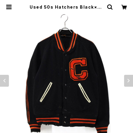
Used 50s Hatchers Black×Or
ange Wing Foot Wool Award J
acket Size L 相当 古着 | ear vin
tage&culture store