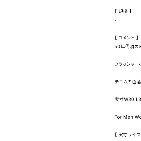
【 規格 】
-
【 コメント 】
50年代頃のS
フラッシャー
デニムの色落
実寸W30 L3
For Men W
【 実寸サイズ