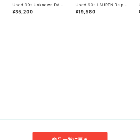
Used 90s Unknown DAVI
Used 90s LAUREN Ralph
p
D COPPERFIELD Photo G
Lauren Blaze Orange Mi
¥35,200
¥19,580
raphic T-Shirt Size 2XL
ddle Jacket Size S 相当
相当 古着
古着
商品一覧に戻る