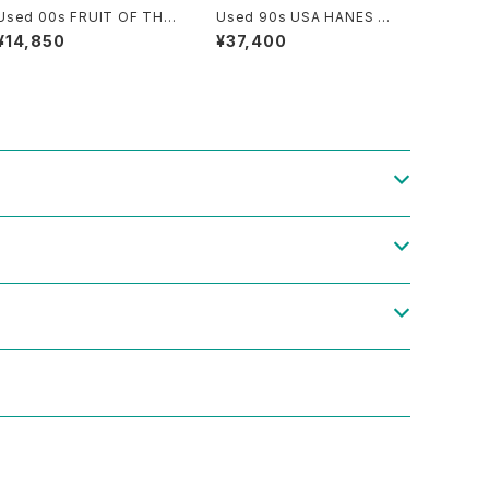
Used 00s FRUIT OF THE
Used 90s USA HANES JA
LOOM Yin and Yang Grap
NET JACKSON 1990 RHY
¥14,850
¥37,400
hic T-Shirt Size XL 古着
THM NATION 1814 TOUR
T-Shirt Size L 古着