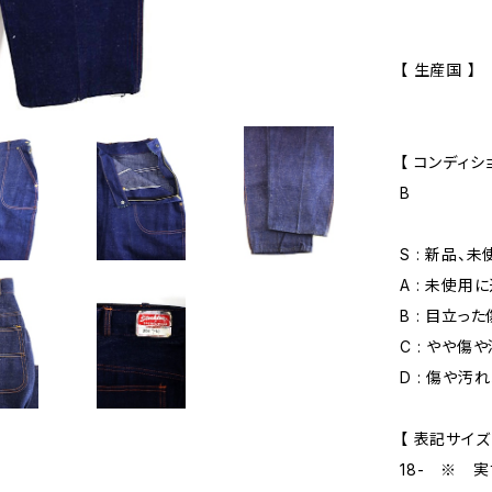
【 生産国 】
【 コンディショ
B
S : 新品、
A : 未使用
B : 目立っ
C : やや傷
D : 傷や汚
【 表記サイズ
18- ※ 実