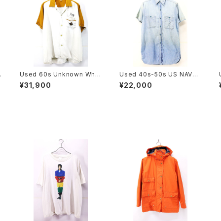
E
Used 60s Unknown Whit
Used 40s-50s US NAVY
i
e×Mustard 2Tone Rayon
Blue Chambray Cut Off S
¥31,900
¥22,000
z
Chain Stitch Bowling Shir
hirt Size 14 1/2 古着
t Size L 古着