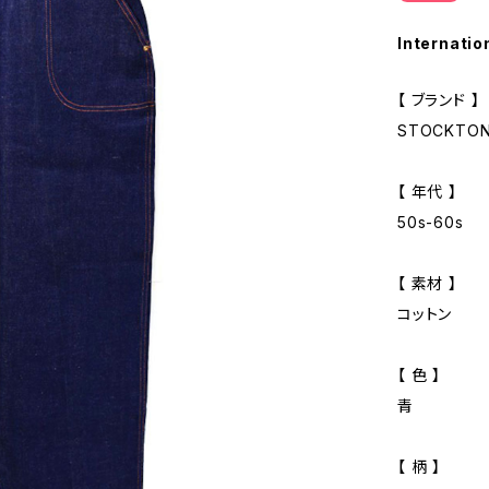
Internatio
【 ブランド 】
STOCKTON
【 年代 】
50s-60s
【 素材 】
コットン
【 色 】
青
【 柄 】