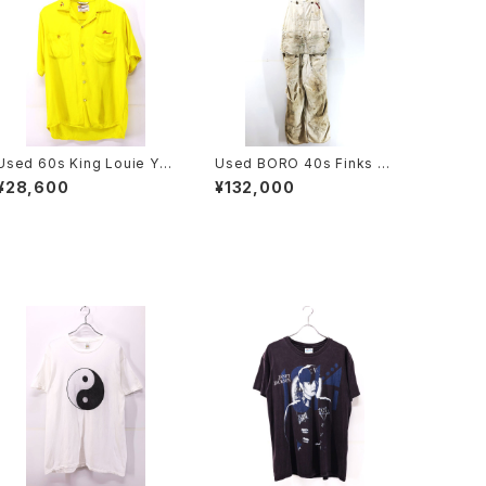
Used 60s King Louie Yel
Used BORO 40s Finks W
low Rayon KAS POTATO
hite Cotton Double Knee
¥28,600
¥132,000
CHIPS Flocky Print Bowli
Apron Over All Pants Siz
ng Shirt Size M 古着
e W37 L27 古着