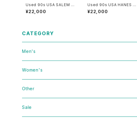
Used 90s USA SALEM SP
Used 90s USA HANES N
ORTS WEAR News Paper
ewton Tech Pop Art Gra
¥22,000
¥22,000
Graphic T-Shirt Size L 古
hic T-Shirt Size XL 古着
着
CATEGORY
Men's
Vintage
Women's
Domestic
Vintage
Other
Jacket
Domestic
bag
Sale
Knit
Jacket
Shoes