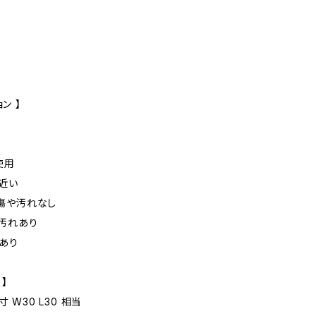
ン 】
未使用
に近い
た傷や汚れなし
や汚れあり
れあり
 】
寸 W30 L30 相当