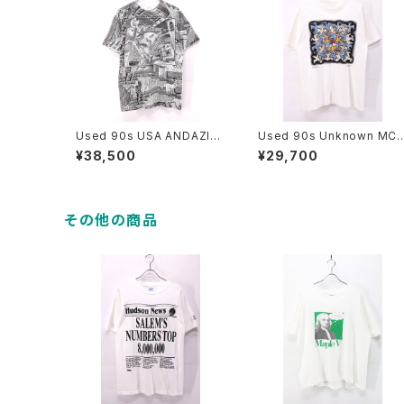
Used 90s USA ANDAZIA
Used 90s Unknown MC 
MC ESCHER Relativity Tri
SCHER Sun And Moon Tr
¥38,500
¥29,700
ck Art All Over Graphic T
ck Art Graphic T-Shirt Si
-Shirt Size M 古着
e L 相当 古着
その他の商品