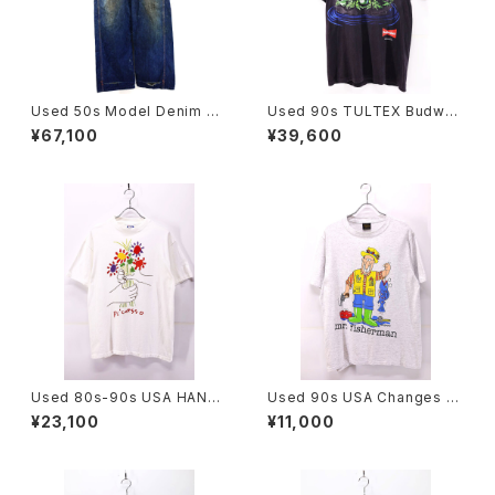
Used 50s Model Denim Pa
Used 90s TULTEX Budwei
inter Pants Size W32 L31
ser Black 3Frog Both Grap
¥67,100
¥39,600
古着
hic T-Shirt Size L 古着
Used 80s-90s USA HANES
Used 90s USA Changes Ji
PICASSO The Bouquet Art
m Benton Mr Fisherman Po
¥23,100
¥11,000
Graphic T-Shirt Size L 古着
p Art Graphic T-Shirt Size
L 古着