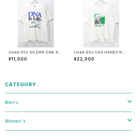
Used 00s GILDAN DNA Art
Used 90s USA HANES New
Graphic T-Shirt Size L 古着
ton Tech Pop Art Graphic T
¥11,000
¥22,000
-Shirt Size XL 古着
CATEGORY
Men's
Vintage
Women's