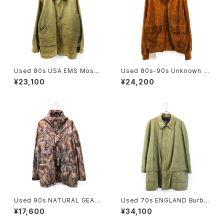
Used 80s USA EMS Moss
Used 80s-90s Unknown B
Green Duck Cotton Huntin
rown Tanned Leather Valst
¥23,100
¥24,200
g Field Jacket Size L 古着
ar Jacket Size 58 XL 相当
古着
Used 90s NATURAL GEAR
Used 70s ENGLAND Burbe
Beatiful Real Tree Camo F
rrys Equivocal Balmacaan
¥17,600
¥34,100
ake Suede Mountain Parka
Half Coat Size L 相当 古着
Jacket Size L 古着