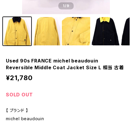
1
/9
Used 90s FRANCE michel beaudouin
Reversible Middle Coat Jacket Size L 相当 古着
¥21,780
SOLD OUT
【 ブランド 】
michel beaudouin