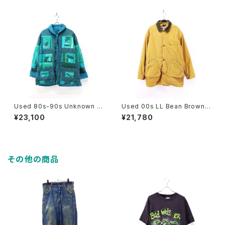
Used 80s-90s Unknown T
Used 00s LL Bean Brown
urquoise Quilt Patch Work
PRIMALOFT Liner Original
¥23,100
¥21,780
Padded Jacket Size L-XL
Field Hunting Jacket Size
相当 古着
L 古着
その他の商品