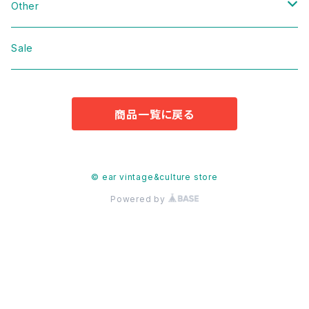
Domestic
Vintage
Other
Jacket
Domestic
bag
Sale
Knit
Jacket
Shoes
商品一覧に戻る
Sweat
Dress
Accessories
T-shirt
Knit
Antique
© ear vintage&culture store
Powered by
Cut&Sew
Sweat
Pants
T-shirt
Shorts
Tops