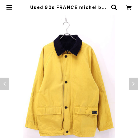
Used 90s FRANCE michel bea
udouin Reversible Middle Coa
t Jacket Size L 相当 古着 | ear
vintage&culture store