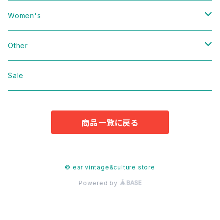
Vintage
Women's
Domestic
Vintage
Other
Jacket
Domestic
bag
Sale
Knit
Jacket
Shoes
商品一覧に戻る
Sweat
Dress
Accessories
T-shirt
Knit
Antique
© ear vintage&culture store
Powered by
Cut&Sew
Sweat