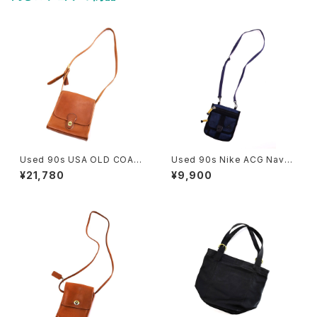
Used 90s USA OLD COAC
Used 90s Nike ACG Navy
H Camel Brown Turn Lock
Rip Stop 2Way Sacoche 古
¥21,780
¥9,900
Sholder Bag 古着
着