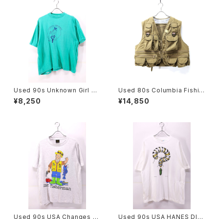
Used 90s Unknown Girl Sc
Used 80s Columbia Fishin
out Turquoise T-Shirt Size
g Gimmick Pocket Vest Siz
¥8,250
¥14,850
L 相当 古着
e L 相当 古着
Used 90s USA Changes Ji
Used 90s USA HANES DIA