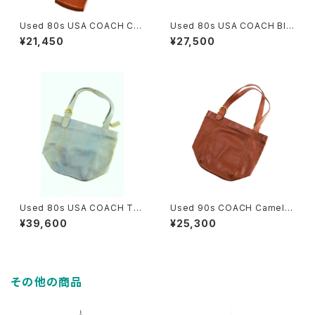
Used 80s USA COACH Ca
Used 80s USA COACH Bla
mel Brown Grab Leather T
ck Color Grab Leather Big
¥21,450
¥27,500
urn Lock Middle Sholder B
Size Sholder Tote Bag 古
ag 古着
着
Used 80s USA COACH Tur
Used 90s COACH Camel B
quoise Rare Color Fade Gr
rown Grab Leather Big Siz
¥39,600
¥25,300
ab Leather Big Size Shold
e Sholder Tote Bag 古着
er Tote Bag 古着
その他の商品