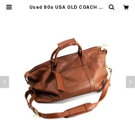
Used 90s USA OLD COACH Ca
mel Brown Grab Leather Bost
on Sholder Bag 古着 | ear vint
age&culture store