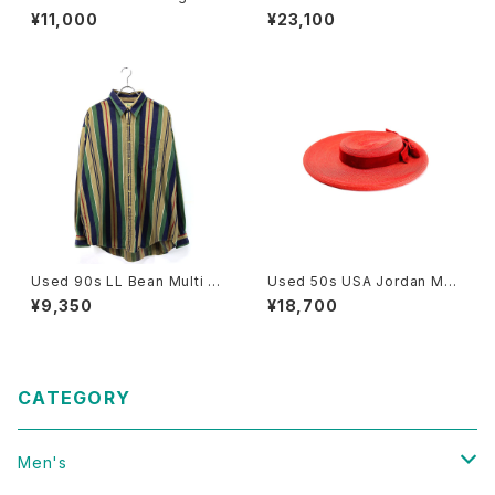
m Benton Mr Fisherman Po
NA DEE TYLER LIBERTY GR
¥11,000
¥23,100
p Art Graphic T-Shirt Size
APHICS Butterfly Art T-Shir
L 古着
t Size XL 古着
Used 90s LL Bean Multi C
Used 50s USA Jordan Mar
olor Stripes Cotton Shirt Si
sh BOSTON Red Velor Rib
¥9,350
¥18,700
ze XL 古着
bon Design Straw Hat Size
22 1/2 古着
CATEGORY
Men's