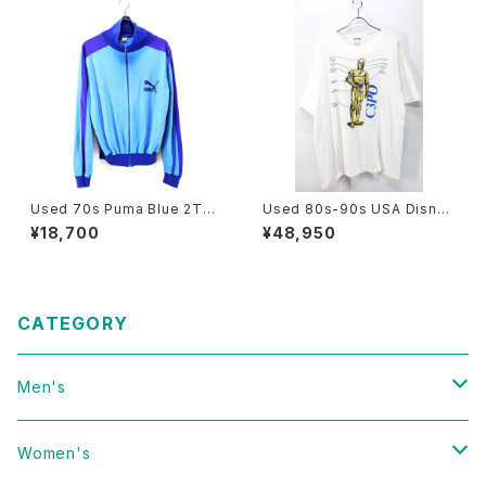
Used 70s Puma Blue 2Ton
Used 80s-90s USA Disney
e Fuul Zip Track Top Jerse
STAR WARS C3PO Graphic
¥18,700
¥48,950
y Jacket Size M 相当 古着
T-Shirt Size Free 古着
CATEGORY
Men's
Vintage
Women's