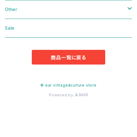
Domestic
Vintage
Other
Jacket
Domestic
bag
Sale
Knit
Jacket
Shoes
商品一覧に戻る
Sweat
Dress
Accessories
T-shirt
Knit
Antique
© ear vintage&culture store
Powered by
Cut&Sew
Sweat
Pants
T-shirt