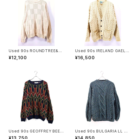
Used 90s ROUNDTREE&Y
Used 90s IRELAND GAELT
ORKE Ivory Block Panel De
ARRA Ivory Wool Fisher ma
¥12,100
¥16,500
sign Cotton Knit Size L 古
n Aran Knit Cardigan Size
着
M 古着
Used 90s GEOFFREY BEEN
Used 90s BULGARIA LL Be
E Cotton Ramie Multi Color
an Moss Green Mix Wool C
¥13,750
¥14,850