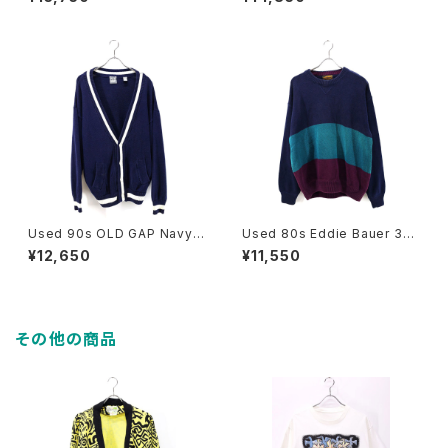
3D Knit Size L 古着
able Design Hand Knit Siz
e M 古着
Used 90s OLD GAP Navy×
Used 80s Eddie Bauer 3T
White 2Tone Cotton Knit C
one Stripes Cotton Knit Si
¥12,650
¥11,550
ardigan Size L 古着
ze L 古着
その他の商品