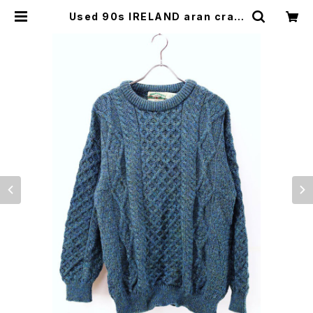
Used 90s IRELAND aran craft
s Turquoise Green Wool Fishe
rman Aran Knit Size L 古着 | e
ar vintage&culture store