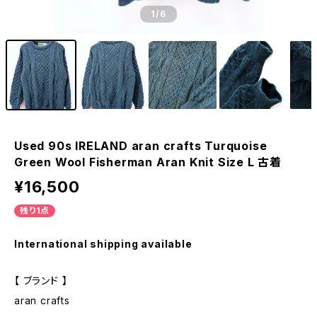
1
/6
Used 90s IRELAND aran crafts Turquoise
Green Wool Fisherman Aran Knit Size L 古着
¥16,500
残り1点
International shipping available
【 ブランド 】
aran crafts