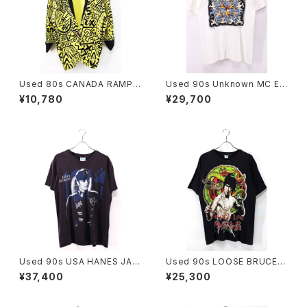
Used 80s CANADA RAMPA
Used 90s Unknown MC ES
GE Yellow×Black Pique Mi
CHER Sun And Moon Trick
¥10,780
¥29,700
ddle Design Jacket Size S
Art Graphic T-Shirt Size L
-M 古着
相当 古着
Used 90s USA HANES JAN
Used 90s LOOSE BRUCE L
ET JACKSON 1990 RHYTH
EE Black Both Side Graphic
¥37,400
¥25,300
M NATION 1814 TOUR T-S
T-Shirt Size L 相当 古着
hirt Size L 古着