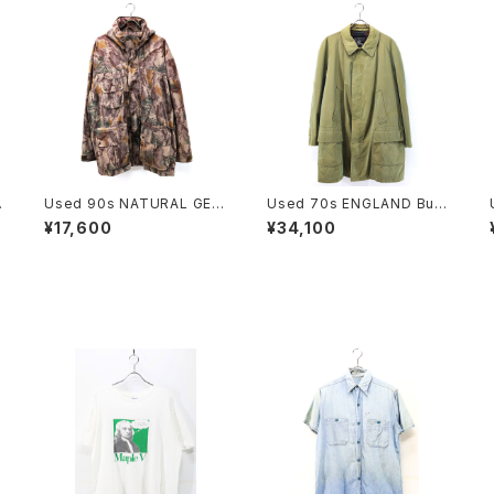
Used 90s NATURAL GEA
Used 70s ENGLAND Burb
R Beatiful Real Tree Cam
errys Equivocal Balmaca
¥17,600
¥34,100
o Fake Suede Mountain
an Half Coat Size L 相当
Parka Jacket Size L 古着
古着