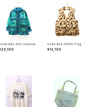
Used 80s-90s Unknown
Used 80s ORVIS Frog Ca
Turquoise Quilt Patch W
mo Hunting Gimmick Ves
¥23,100
¥12,100
ork Padded Jacket Size
t Size L 古着
L-XL 相当 古着