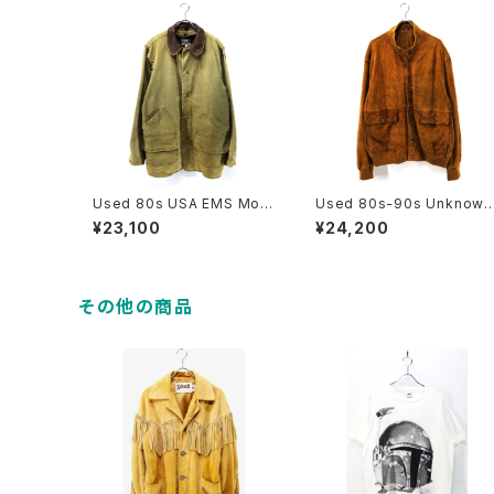
Used 80s USA EMS Mos
Used 80s-90s Unknown
s Green Duck Cotton Hu
Brown Tanned Leather V
¥23,100
¥24,200
nting Field Jacket Size L
alstar Jacket Size 58 XL
古着
相当 古着
その他の商品