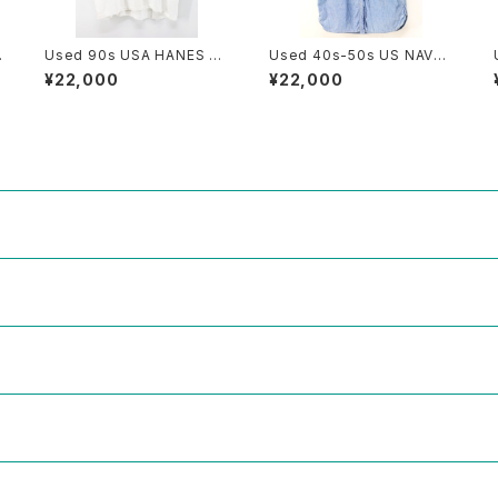
Used 90s USA HANES N
Used 40s-50s US NAVY
ewton Tech Pop Art Grap
Blue Chambray Cut Off S
¥22,000
¥22,000
hic T-Shirt Size XL 古着
hirt Size 14 1/2 古着