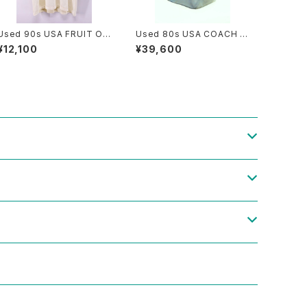
Used 90s USA FRUIT OF
Used 80s USA COACH T
THE LOOM 6Cats Doubl
urquoise Rare Color Fad
¥12,100
¥39,600
e Side Animal Graphic T-
e Grab Leather Big Size
Shirt Size L 古着
Sholder Tote Bag 古着