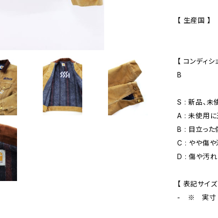
【 生産国 】
【 コンディショ
B
S : 新品、
A : 未使用
B : 目立っ
C : やや傷
D : 傷や汚
【 表記サイズ
- ※ 実寸 