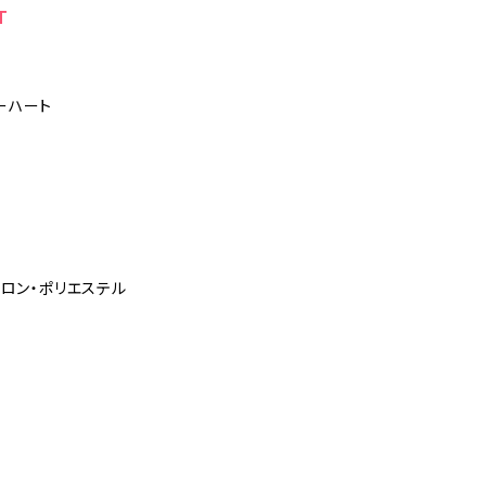
T
 カーハート
イロン・ポリエステル