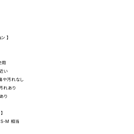
ン 】
未使用
に近い
た傷や汚れなし
や汚れあり
れあり
 】
S-M 相当