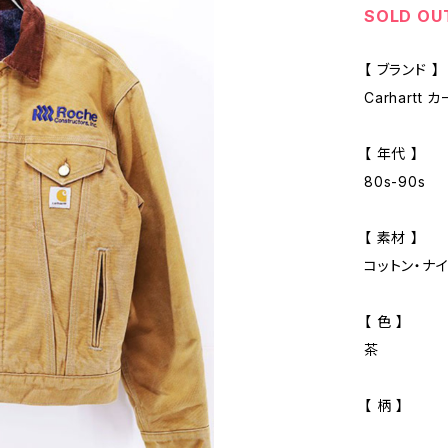
SOLD OU
【 ブランド 】
Carhartt
【 年代 】
80s-90s
【 素材 】
コットン・ナ
【 色 】
茶
【 柄 】