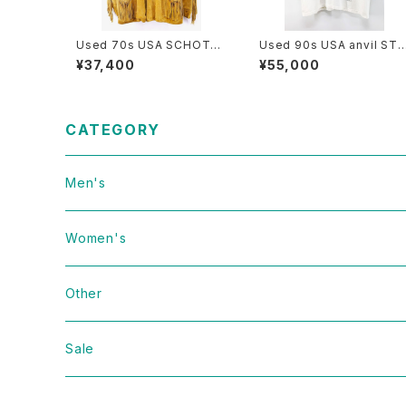
Used 70s USA SCHOTT
Used 90s USA anvil STA
Camel Brown Suede Lea
R WARS BOBA FETT Big
¥37,400
¥55,000
ther Fringe Jacket Size 4
Face Graphic T-Shirt Siz
0 古着
e L 古着
CATEGORY
Men's
Vintage
Women's
Domestic
Vintage
Other
Jacket
Domestic
bag
Sale
Knit
Jacket
Shoes