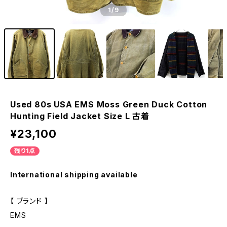
1
/9
Used 80s USA EMS Moss Green Duck Cotton
Hunting Field Jacket Size L 古着
¥23,100
残り1点
International shipping available
【 ブランド 】
EMS