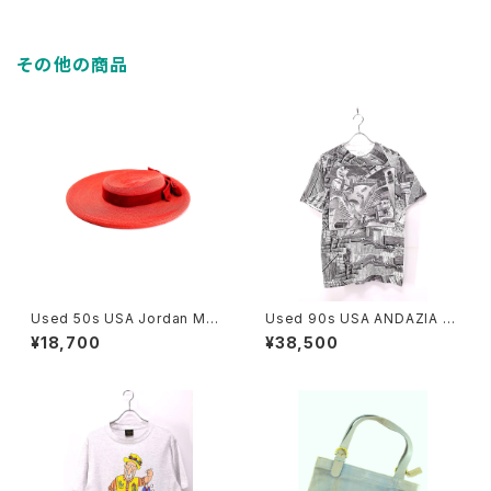
その他の商品
Used 50s USA Jordan Mar
Used 90s USA ANDAZIA M
sh BOSTON Red Velor Rib
C ESCHER Relativity Trick
¥18,700
¥38,500
bon Design Straw Hat Size
Art All Over Graphic T-Shir
22 1/2 古着
t Size M 古着