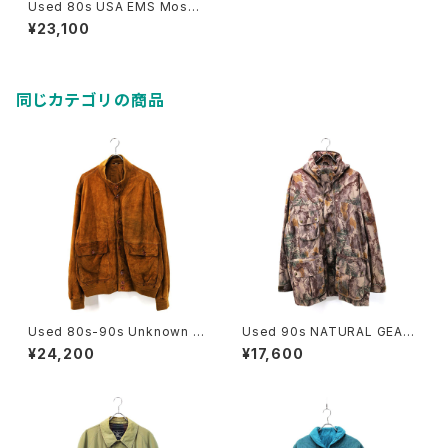
Used 80s USA EMS Moss
Green Duck Cotton Huntin
¥23,100
g Field Jacket Size L 古着
同じカテゴリの商品
Used 80s-90s Unknown B
Used 90s NATURAL GEAR
rown Tanned Leather Valst
Beatiful Real Tree Camo F
¥24,200
¥17,600
ar Jacket Size 58 XL 相当
ake Suede Mountain Parka
古着
Jacket Size L 古着