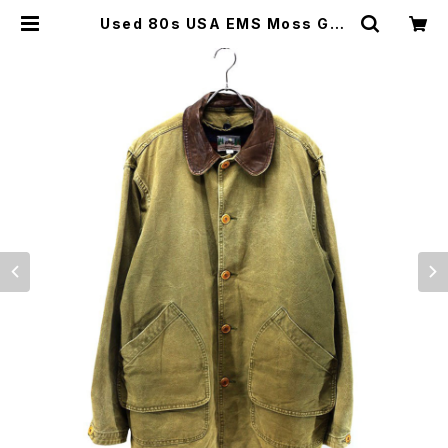
Used 80s USA EMS Moss Gre
en Duck Cotton Hunting Field
Jacket Size L 古着 | ear vintag
e&culture store