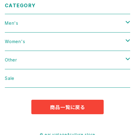
CATEGORY
Men's
Vintage
Women's
Domestic
Vintage
Other
Jacket
Domestic
bag
Sale
Knit
Jacket
Shoes
商品一覧に戻る
Sweat
Dress
Accessories
T-shirt
Knit
Antique
© ear vintage&culture store