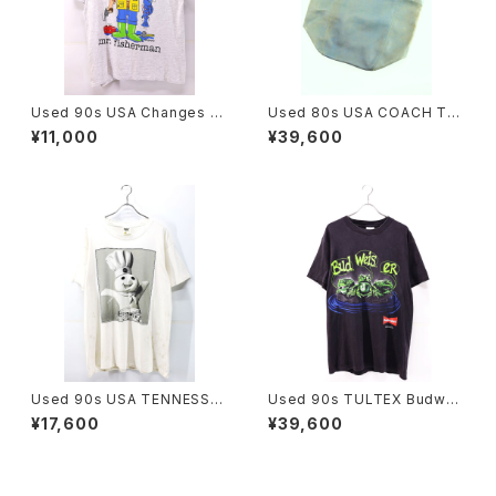
Used 90s USA Changes Ji
Used 80s USA COACH Tur
m Benton Mr Fisherman Po
quoise Rare Color Fade Gr
¥11,000
¥39,600
p Art Graphic T-Shirt Size
ab Leather Big Size Shold
L 古着
er Tote Bag 古着
Used 90s USA TENNESSEE
Used 90s TULTEX Budwei
RIVER Doughboy Parody G
ser Black 3Frog Both Grap
¥17,600
¥39,600
raphic T-Shirt Size L 古着
hic T-Shirt Size L 古着