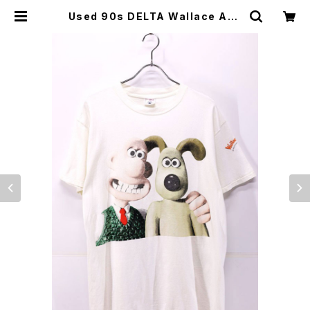
Used 90s DELTA Wallace And
Gromit Character Graphic T-
Shirt Size L 古着 | ear vintage
&culture store