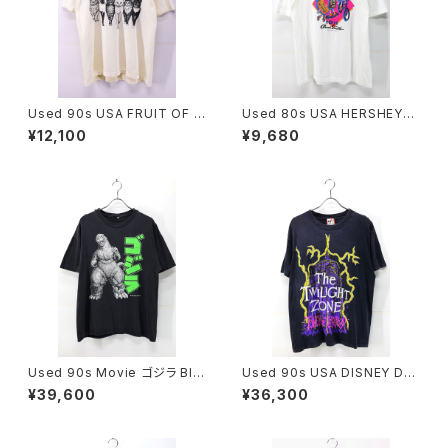
Used 90s USA FRUIT OF T
Used 80s USA HERSHEYS
HE LOOM 6Cats Double Si
EXERCISE Your Good Tast
¥12,100
¥9,680
de Animal Graphic T-Shirt
e Chocolate Graphic T-Shi
Size L 古着
rt Size XL 古着
Used 90s Movie ゴジラ Bla
Used 90s USA DISNEY DE
ck Both Graphic T-Shirt Siz
SIGNS TWILIGHT ZONE TO
¥39,600
¥36,300
e XL 相当 古着
WER OF TERROR Graphic T
-Shirt Size L 古着