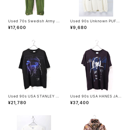
Used 70s Swedish Army M
Used 90s Unknown PUFFI
-59 Military Cargo Pants Si
N NUFFIN Both Side Animal
¥17,600
¥9,680
ze W32 L30 古着
Art graphic T-Shirt Size XL
相当 古着
Used 90s USA STANLEY D
Used 90s USA HANES JAN
ESANTIS X-FILE SF TV Gra
ET JACKSON 1990 RHYTH
¥21,780
¥37,400
phic T-Shirt Size L 古着
M NATION 1814 TOUR T-S
hirt Size L 古着