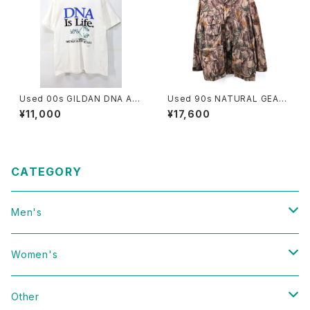
Used 00s GILDAN DNA Art
Used 90s NATURAL GEAR
Graphic T-Shirt Size L 古着
Beatiful Real Tree Camo F
¥11,000
¥17,600
ake Suede Mountain Parka
Jacket Size L 古着
CATEGORY
Men's
Vintage
Women's
Domestic
Vintage
Other