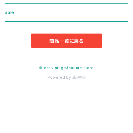
Jacket
Domestic
bag
Sale
Knit
Jacket
Shoes
商品一覧に戻る
Sweat
Dress
Accessories
T-shirt
Knit
Antique
© ear vintage&culture store
Powered by
Cut&Sew
Sweat
Pants
T-shirt
Shorts
Tops