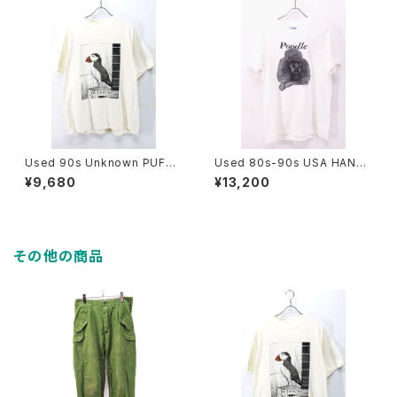
Used 90s Unknown PUFFI
Used 80s-90s USA HANES
N NUFFIN Both Side Animal
Poodle Dog Animal Graphi
¥9,680
¥13,200
Art graphic T-Shirt Size XL
c T-Shirt Size M 古着
相当 古着
その他の商品