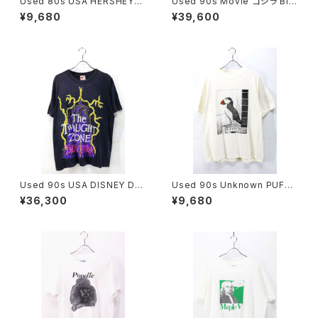
Used 80s USA HERSHEYS
Used 90s Movie ゴジラ Bla
EXERCISE Your Good Tast
ck Both Graphic T-Shirt Siz
¥9,680
¥39,600
e Chocolate Graphic T-Shi
e XL 相当 古着
rt Size XL 古着
Used 90s USA DISNEY DE
Used 90s Unknown PUFFI
SIGNS TWILIGHT ZONE TO
N NUFFIN Both Side Animal
¥36,300
¥9,680
WER OF TERROR Graphic T
Art graphic T-Shirt Size XL
-Shirt Size L 古着
相当 古着