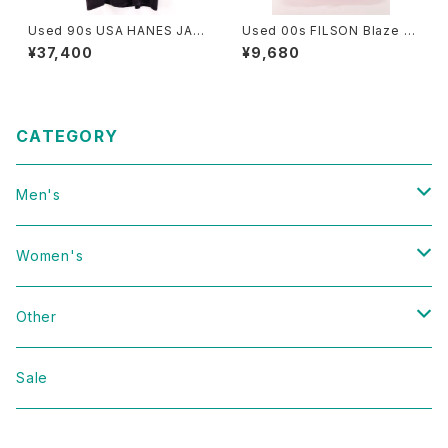
Used 90s USA HANES JAN
Used 00s FILSON Blaze Or
ET JACKSON 1990 RHYTH
ange Hunting Vest Size 46
¥37,400
¥9,680
M NATION 1814 TOUR T-S
古着
hirt Size L 古着
CATEGORY
Men's
Vintage
Women's
Domestic
Vintage
Other
Jacket
Domestic
bag
Sale
Knit
Jacket
Shoes