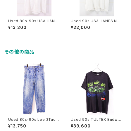
Used 80s-90s USA HANES
Used 90s USA HANES New
Poodle Dog Animal Graphi
ton Tech Pop Art Graphic T
¥13,200
¥22,000
c T-Shirt Size M 古着
-Shirt Size XL 古着
その他の商品
Used 80s-90s Lee 2Tuck
Used 90s TULTEX Budwei
Design Stone Wash Denim
ser Black 3Frog Both Grap
¥13,750
¥39,600
Pants Size W30 L28 古着
hic T-Shirt Size L 古着