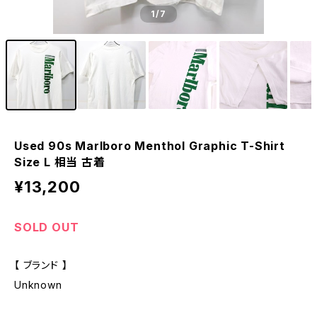
1
/7
Used 90s Marlboro Menthol Graphic T-Shirt
Size L 相当 古着
¥13,200
SOLD OUT
【 ブランド 】
Unknown