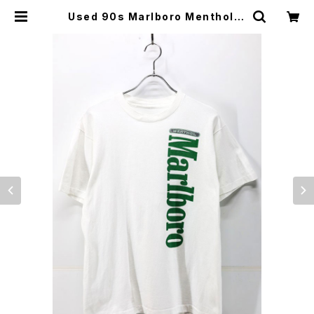
Used 90s Marlboro Menthol G
raphic T-Shirt Size L 相当 古着
| ear vintage&culture store