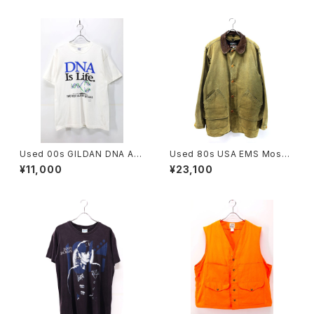
Used 00s GILDAN DNA Art
Used 80s USA EMS Moss
Graphic T-Shirt Size L 古着
Green Duck Cotton Huntin
¥11,000
¥23,100
g Field Jacket Size L 古着