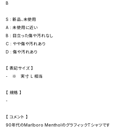
B
S : 新品、未使用
A : 未使用に近い
B : 目立った傷や汚れなし
C : やや傷や汚れあり
D : 傷や汚れあり
【 表記サイズ 】
- ※ 実寸 L 相当
【 規格 】
-
【 コメント 】
90年代のMarlboro MentholのグラフィックTシャツです