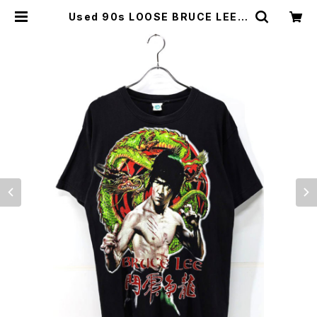
Used 90s LOOSE BRUCE LEE B
lack Both Side Graphic T-Shir
t Size L 相当 古着 | ear vintage
&culture store