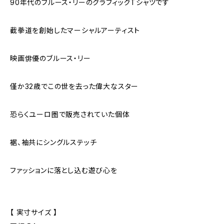
90年代のブルース・リーのグラフィックTシャツです
截拳道を創始したマーシャルアーティスト
映画俳優のブルース・リー
僅か32歳でこの世を去った偉大なスター
恐らくユーロ圏で販売されていた個体
裾、袖共にシングルステッチ
ファッションに落とし込む遊び心を
【 実寸サイズ 】