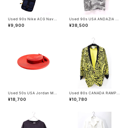
Used 90s Nike ACG Navy
Used 90s USA ANDAZIA M
Rip Stop 2Way Sacoche 古
C ESCHER Relativity Trick
¥9,900
¥38,500
着
Art All Over Graphic T-Shir
t Size M 古着
Used 50s USA Jordan Mar
Used 80s CANADA RAMPA
sh BOSTON Red Velor Rib
GE Yellow×Black Pique Mi
¥18,700
¥10,780
bon Design Straw Hat Size
ddle Design Jacket Size S
22 1/2 古着
-M 古着