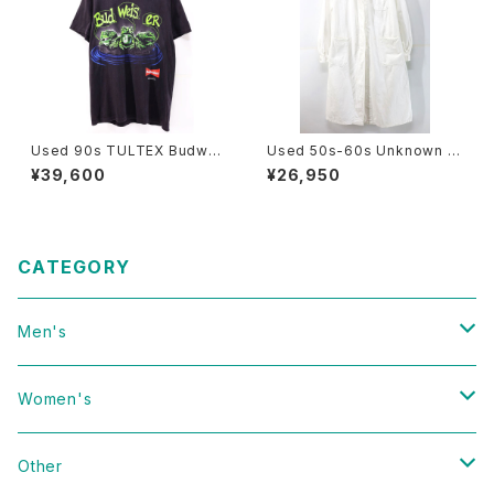
Used 90s TULTEX Budwei
Used 50s-60s Unknown W
ser Black 3Frog Both Grap
hite Cotton Duster Coat Si
¥39,600
¥26,950
hic T-Shirt Size L 古着
ze L 相当 古着
CATEGORY
Men's
Vintage
Women's
Domestic
Vintage
Other