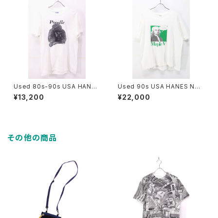
Used 80s-90s USA HANES
Used 90s USA HANES New
Poodle Dog Animal Graphi
ton Tech Pop Art Graphic T
¥13,200
¥22,000
c T-Shirt Size M 古着
-Shirt Size XL 古着
その他の商品