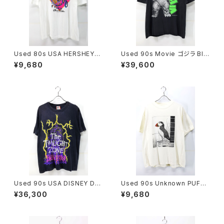
Used 80s USA HERSHEYS
Used 90s Movie ゴジラ Bla
EXERCISE Your Good Tast
ck Both Graphic T-Shirt Siz
¥9,680
¥39,600
e Chocolate Graphic T-Shi
e XL 相当 古着
rt Size XL 古着
Used 90s USA DISNEY DE
Used 90s Unknown PUFFI
SIGNS TWILIGHT ZONE TO
N NUFFIN Both Side Animal
¥36,300
¥9,680
WER OF TERROR Graphic T
Art graphic T-Shirt Size XL
-Shirt Size L 古着
相当 古着