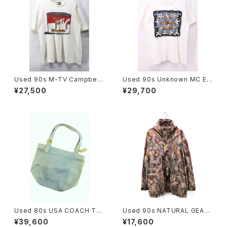
Used 90s M-TV Campbell
Used 90s Unknown MC ES
Soup Parody Graphic T-Sh
CHER Sun And Moon Trick
¥27,500
¥29,700
irt Size L 相当 古着
Art Graphic T-Shirt Size L
相当 古着
Used 80s USA COACH Tur
Used 90s NATURAL GEAR
quoise Rare Color Fade Gr
Beatiful Real Tree Camo F
¥39,600
¥17,600
ab Leather Big Size Shold
ake Suede Mountain Parka