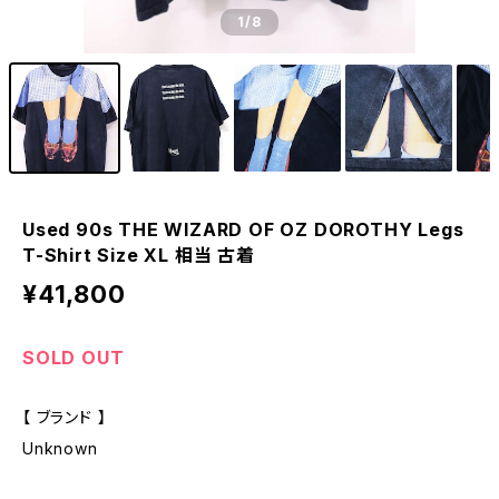
1
/8
Used 90s THE WIZARD OF OZ DOROTHY Legs
T-Shirt Size XL 相当 古着
¥41,800
SOLD OUT
【 ブランド 】
Unknown