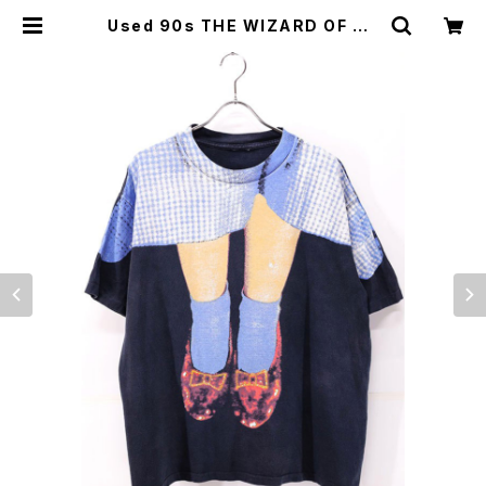
Used 90s THE WIZARD OF OZ
DOROTHY Legs T-Shirt Size X
L 相当 古着 | ear vintage&cultu
re store