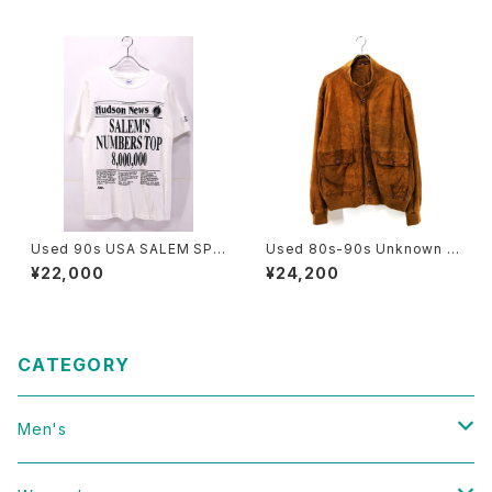
er Tote Bag 古着
Jacket Size L 古着
Used 90s USA SALEM SPO
Used 80s-90s Unknown B
RTS WEAR News Paper Gr
rown Tanned Leather Valst
¥22,000
¥24,200
aphic T-Shirt Size L 古着
ar Jacket Size 58 XL 相当
古着
CATEGORY
Men's