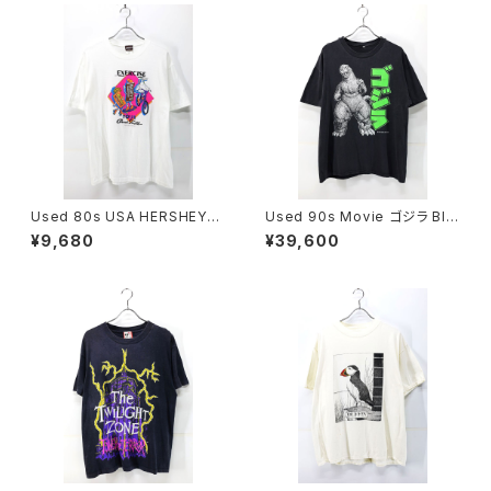
Used 80s USA HERSHEYS
Used 90s Movie ゴジラ Bla
EXERCISE Your Good Tast
ck Both Graphic T-Shirt Siz
¥9,680
¥39,600
e Chocolate Graphic T-Shi
e XL 相当 古着
rt Size XL 古着