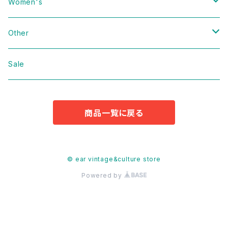
Vintage
Women's
Domestic
Vintage
Other
Jacket
Domestic
bag
Sale
Knit
Jacket
Shoes
商品一覧に戻る
Sweat
Dress
Accessories
T-shirt
Knit
Antique
© ear vintage&culture store
Powered by
Cut&Sew
Sweat
Pants
T-shirt