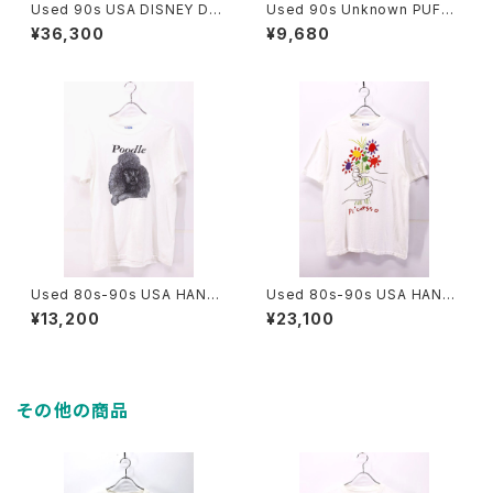
Used 90s USA DISNEY DE
Used 90s Unknown PUFFI
SIGNS TWILIGHT ZONE TO
N NUFFIN Both Side Animal
¥36,300
¥9,680
WER OF TERROR Graphic T
Art graphic T-Shirt Size XL
-Shirt Size L 古着
相当 古着
Used 80s-90s USA HANES
Used 80s-90s USA HANES
Poodle Dog Animal Graphi
PICASSO The Bouquet Art
¥13,200
¥23,100
c T-Shirt Size M 古着
Graphic T-Shirt Size L 古着
その他の商品