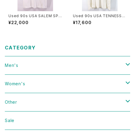
Used 90s USA SALEM SPO
Used 90s USA TENNESSEE
RTS WEAR News Paper Gr
RIVER Doughboy Parody G
¥22,000
¥17,600
aphic T-Shirt Size L 古着
raphic T-Shirt Size L 古着
CATEGORY
Men's
Vintage
Women's
Domestic
Vintage
Other
Jacket
Domestic
bag
Sale