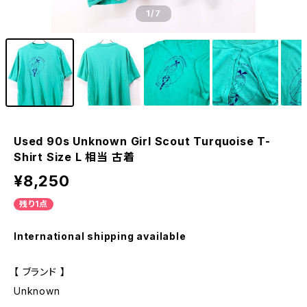
1
/7
Used 90s Unknown Girl Scout Turquoise T-
Shirt Size L 相当 古着
¥8,250
残り1点
International shipping available
【 ブランド 】
Unknown