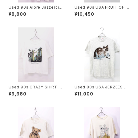
Used 90s Alore Jazzercis
Used 90s USA FRUIT OF T
easaurus Pop Art Graphic
HE LOOM Grandmasaurus
¥8,800
¥10,450
T-Shirt Size One Size 古着
Pop Art Graphic T-Shirt Siz
e M 古着
Used 90s CRAZY SHIRT Kl
Used 80s USA JERZEES Yo
iban cat King Kong Parody
ur Move Siamese Cat Anim
¥9,680
¥11,000
Pop Art Graphic T-Shirt Siz
al Graphic T-Shirt Size M
e M 相当 古着
古着