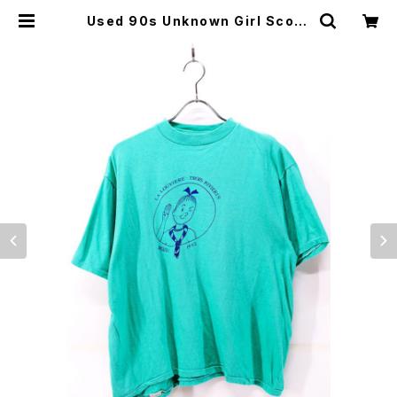
Used 90s Unknown Girl Scout
Turquoise T-Shirt Size L 相当
古着 | ear vintage&culture sto
re