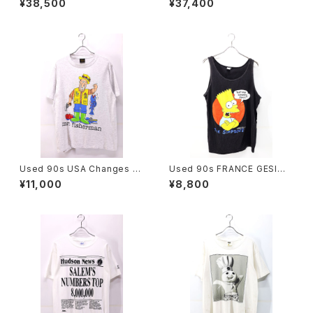
¥38,500
¥37,400
Art All Over Graphic T-Shir
r Fringe Jacket Size 40 古
t Size M 古着
着
Used 90s USA Changes Ji
Used 90s FRANCE GESIM
m Benton Mr Fisherman Po
CORP The Simpsons Bart
¥11,000
¥8,800
p Art Graphic T-Shirt Size
Black Cotton Tank Top Siz
L 古着
e L 古着