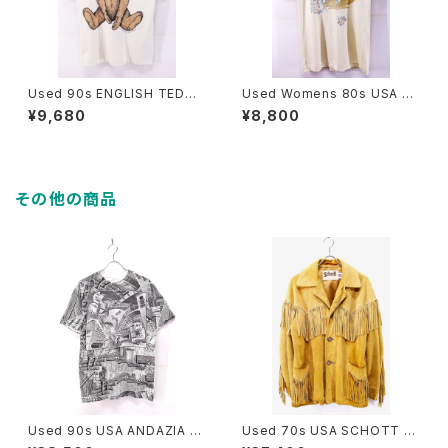
Used 90s ENGLISH TEDDY
Used Womens 80s USA MI
BEAR COMPANY Both Side
LACA Ivory Color Cat Fanc
¥9,680
¥8,800
Graphic T-Shirt Size M 古着
y Long T-Shirt Size Free 古
着
その他の商品
Used 90s USA ANDAZIA M
Used 70s USA SCHOTT C
C ESCHER Relativity Trick
amel Brown Suede Leathe