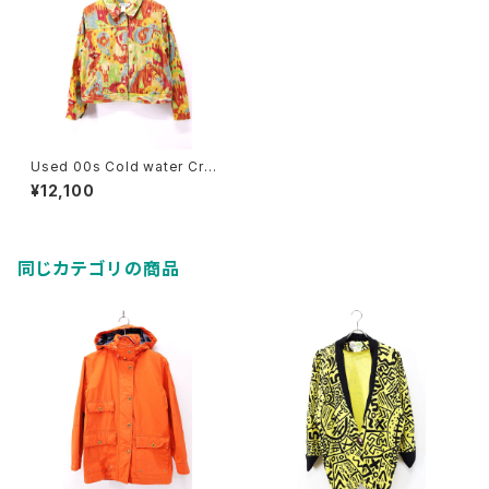
Used 00s Cold water Cree
k Multi Color Gradation Blo
¥12,100
uson Jacket Size M 古着
同じカテゴリの商品