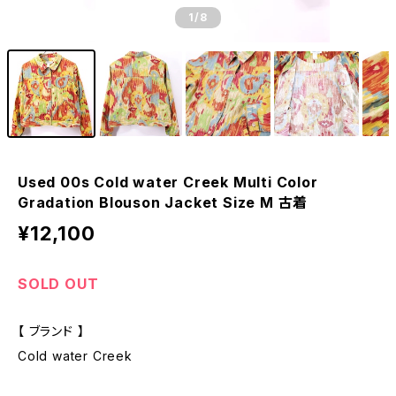
1
/8
Used 00s Cold water Creek Multi Color
Gradation Blouson Jacket Size M 古着
¥12,100
SOLD OUT
【 ブランド 】
Cold water Creek