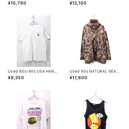
GE Yellow×Black Pique Mi
HE LOOM 6Cats Double Si
¥10,780
¥12,100
ddle Design Jacket Size S
de Animal Graphic T-Shirt
-M 古着
Size L 古着
Used 80s-90s USA HANES
Used 90s NATURAL GEAR
ORACLE Tech Graphic T-S
Beatiful Real Tree Camo F
¥9,350
¥17,600
hirt Size L 古着
ake Suede Mountain Parka
Jacket Size L 古着