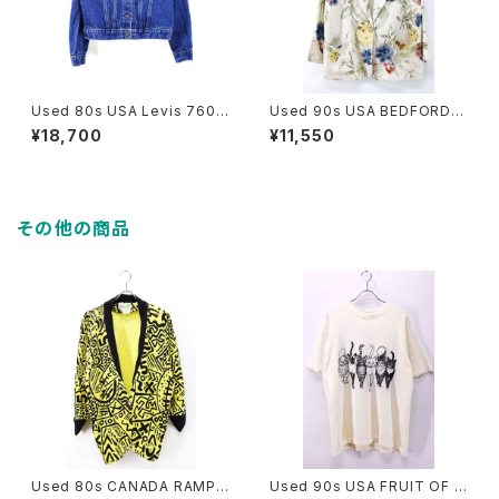
Used 80s USA Levis 7600
Used 90s USA BEDFORD F
1 Girls Denim Tracker Jack
AIR Flower Art Graphic Tail
¥18,700
¥11,550
et Size XS 相当 古着
ored Jacket Size 10 古着
その他の商品
Used 80s CANADA RAMPA
Used 90s USA FRUIT OF T