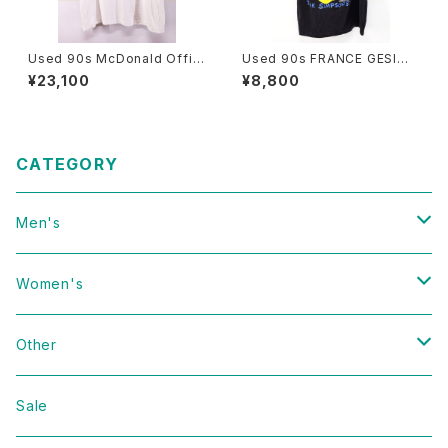
Used 90s McDonald Offici
Used 90s FRANCE GESIM
al News Paper Photo grap
CORP The Simpsons Bart
¥23,100
¥8,800
hic T-Shirt Size L 古着
Black Cotton Tank Top Siz
e L 古着
CATEGORY
Men's
Vintage
Women's
Domestic
Vintage
Other
Jacket
Domestic
bag
Sale