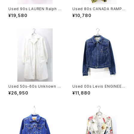
Used 90s LAUREN Ralph L
Used 80s CANADA RAMPA
auren Blaze Orange Middl
GE Yellow×Black Pique Mi
¥19,580
¥10,780
e Jacket Size S 相当 古着
ddle Design Jacket Size S
-M 古着
Used 50s-60s Unknown W
Used 00s Levis ENGINEER
hite Cotton Duster Coat Si
ED JEANS 3D Short Denim
¥26,950
¥11,880
ze L 相当 古着
Jacket Size XS 相当 古着