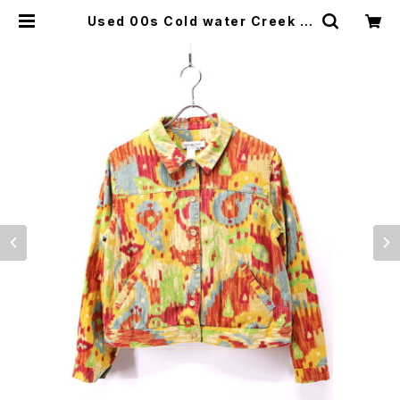
Used 00s Cold water Creek M
ulti Color Gradation Blouson
Jacket Size M 古着 | ear vinta
ge&culture store