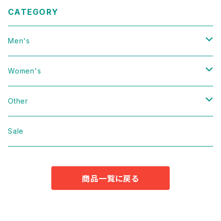
CATEGORY
Men's
Vintage
Women's
Domestic
Vintage
Other
Jacket
Domestic
bag
Sale
Knit
Jacket
Shoes
商品一覧に戻る
Sweat
Dress
Accessories
T-shirt
Knit
Antique