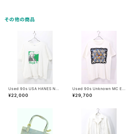
その他の商品
Used 90s USA HANES New
Used 90s Unknown MC ES
ton Tech Pop Art Graphic T
CHER Sun And Moon Trick
¥22,000
¥29,700
-Shirt Size XL 古着
Art Graphic T-Shirt Size L
相当 古着