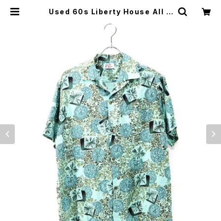
Used 60s Liberty House All O
ver graphic Aloha Shirt Size L
相当 古着 | ear vintage&culture
store