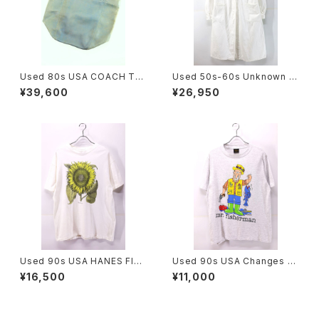
Used 80s USA COACH Tur
Used 50s-60s Unknown W
quoise Rare Color Fade Gr
hite Cotton Duster Coat Si
¥39,600
¥26,950
ab Leather Big Size Shold
ze L 相当 古着
er Tote Bag 古着
Used 90s USA HANES Flos
Used 90s USA Changes Ji
Solis maior Sun Flower Art
m Benton Mr Fisherman Po
¥16,500
¥11,000
Graphic T-Shirt Size L 古着
p Art Graphic T-Shirt Size
L 古着