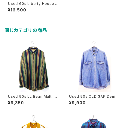
Used 60s Liberty House Al
l Over graphic Aloha Shirt
¥16,500
Size L 相当 古着
同じカテゴリの商品
Used 90s LL Bean Multi C
Used 90s OLD GAP Denim
olor Stripes Cotton Shirt Si
BD Shirt Size M 古着
¥9,350
¥9,900
ze XL 古着