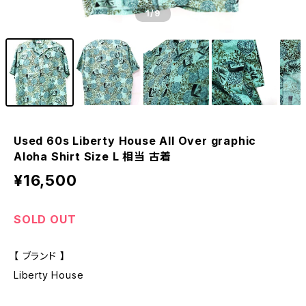
1
/9
Used 60s Liberty House All Over graphic
Aloha Shirt Size L 相当 古着
¥16,500
SOLD OUT
【 ブランド 】
Liberty House