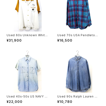
Used 60s Unknown White
Used 70s USA Pendleton
×Mustard 2Tone Rayon Ch
Turquoise Check Wool Shi
¥31,900
¥16,500
ain Stitch Bowling Shirt Siz
rt Size L 古着
e L 古着
Used 40s-50s US NAVY Bl
Used 90s Ralph Lauren BL
ue Chambray Cut Off Shirt
AKE Denim Shirt Size M 古
¥22,000
¥10,780
Size 14 1/2 古着
着