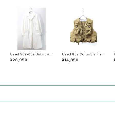
i
Used 50s-60s Unknown
Used 80s Columbia Fishi
g
White Cotton Duster Coa
ng Gimmick Pocket Vest
¥26,950
¥14,850
着
t Size L 相当 古着
Size L 相当 古着