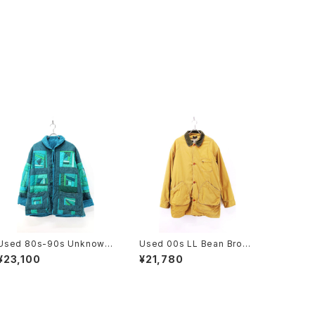
Used 80s-90s Unknown
Used 00s LL Bean Brown
Turquoise Quilt Patch W
PRIMALOFT Liner Origin
¥23,100
¥21,780
ork Padded Jacket Size
al Field Hunting Jacket S
L-XL 相当 古着
ize L 古着