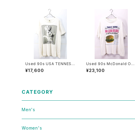
Used 90s USA TENNESS
Used 90s McDonald Off
EE RIVER Doughboy Paro
cial News Paper Photo 
¥17,600
¥23,100
dy Graphic T-Shirt Size L
raphic T-Shirt Size L 古
古着
CATEGORY
Men's
Vintage
Women's