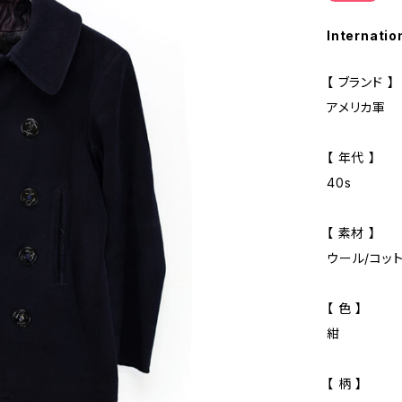
Internatio
【 ブランド 】
アメリカ軍
【 年代 】
40s
【 素材 】
ウール/コッ
【 色 】
紺
【 柄 】