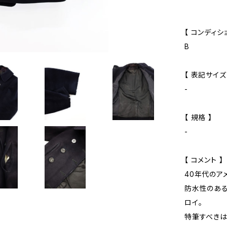
【 コンディショ
B
【 表記サイズ
-
【 規格 】
-
【 コメント 】
40年代のアメ
防水性のある
ロイ。
特筆すべきは