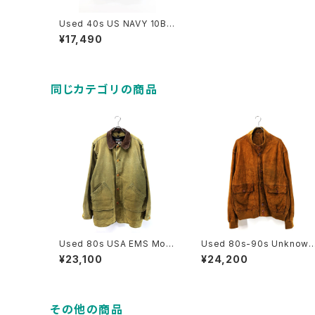
Used 40s US NAVY 10But
ton wool P-coat Size 34
¥17,490
-36相当 古着
同じカテゴリの商品
Used 80s USA EMS Mos
Used 80s-90s Unknown
s Green Duck Cotton Hu
Brown Tanned Leather V
¥23,100
¥24,200
nting Field Jacket Size L
alstar Jacket Size 58 XL
古着
相当 古着
その他の商品