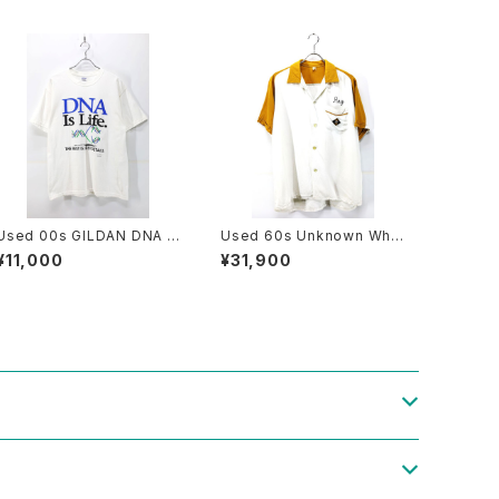
Used 00s GILDAN DNA A
Used 60s Unknown Whit
rt Graphic T-Shirt Size L
e×Mustard 2Tone Rayon
¥11,000
¥31,900
古着
Chain Stitch Bowling Shir
t Size L 古着