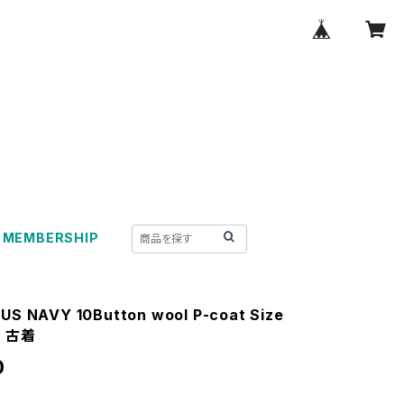
MEMBERSHIP
 US NAVY 10Button wool P-coat Size
当 古着
0