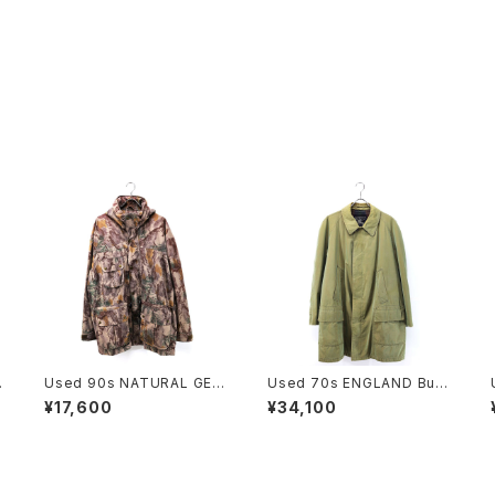
Used 90s NATURAL GEA
Used 70s ENGLAND Burb
R Beatiful Real Tree Cam
errys Equivocal Balmaca
¥17,600
¥34,100
o Fake Suede Mountain
an Half Coat Size L 相当
Parka Jacket Size L 古着
古着