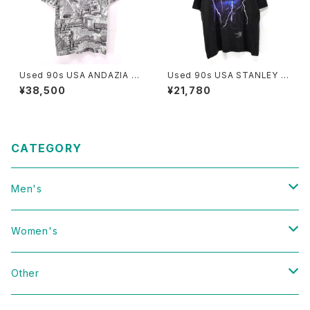
Used 90s USA ANDAZIA M
Used 90s USA STANLEY D
C ESCHER Relativity Trick
ESANTIS X-FILE SF TV Gra
¥38,500
¥21,780
Art All Over Graphic T-Shir
phic T-Shirt Size L 古着
t Size M 古着
CATEGORY
Men's
Vintage
Women's
Domestic
Vintage
Other