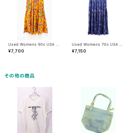
Used Womens 90s USA Vi
Used Womens 70s USA Pe
vid Orange Flower Long Fl
ndleton leaf pattern rayon
¥7,700
¥7,150
are Skirt Size W27.5 古着
skirts Size W28 古着
その他の商品