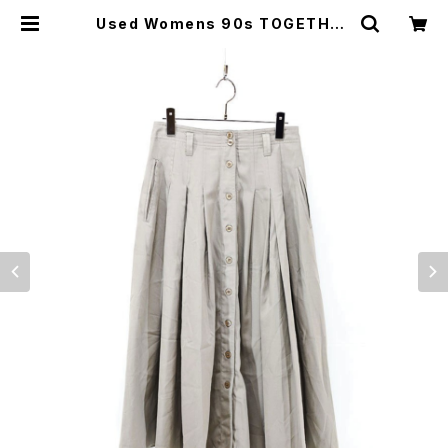
Used Womens 90s TOGETHER
PLane pleats skirt Size W28
古着 | ear vintage&culture sto
re