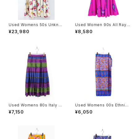
Used Womens 50s Unkno
Used Women 90s All Rayo
wn Clown Circular Skirt Siz
n All over Paisley Graphic
¥23,980
¥8,580
e W27 古着
Long Skirt Size W27 古着
Used Womens 80s Italy mi
Used Womens 00s Ethnic
la schon due multi stripes
All-Over Pattern Wrap Skir
¥7,150
¥6,050
Pleats Skirt Size W26 古着
t Size Free 古着