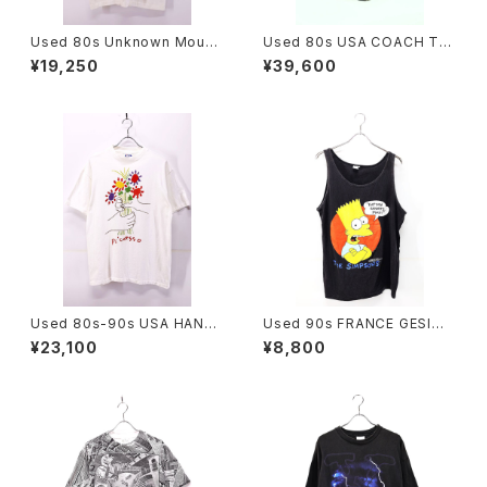
Used 80s Unknown Mouse
Used 80s USA COACH Tur
Ero Graphic T-Shirt Size L
quoise Rare Color Fade Gr
¥19,250
¥39,600
相当 古着
ab Leather Big Size Shold
er Tote Bag 古着
Used 80s-90s USA HANES
Used 90s FRANCE GESIM
PICASSO The Bouquet Art
CORP The Simpsons Bart
¥23,100
¥8,800
Graphic T-Shirt Size L 古着
Black Cotton Tank Top Siz
e L 古着