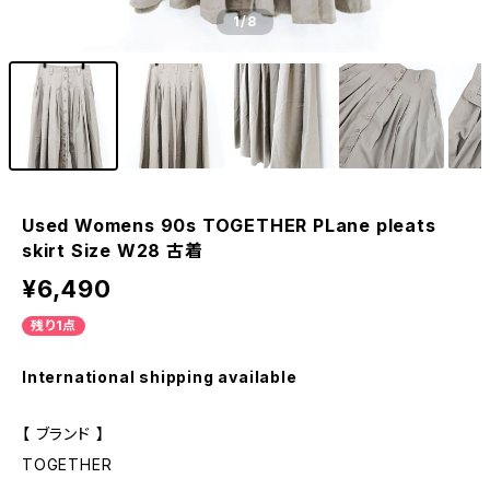
1
/8
Used Womens 90s TOGETHER PLane pleats
skirt Size W28 古着
¥6,490
残り1点
International shipping available
【 ブランド 】
TOGETHER