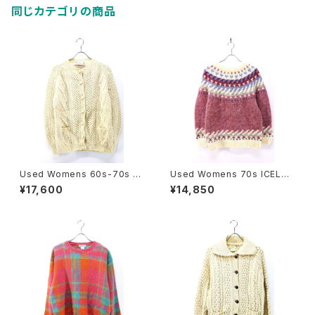
同じカテゴリの商品
Used Womens 60s-70s H
Used Womens 70s ICELAN
eron GARMENT Ivory Wool
D Hilda Ltd Pale Pink Nordi
¥17,600
¥14,850
Fisherman Aran Knit Cardig
c Wool Knit Size M 古着
an Size M 相当 古着