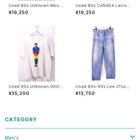
Used 80s Unknown Mouse
Used 80s CANADA Levis 7
Ero Graphic T-Shirt Size L
5505 0211 Denim Tracker J
¥19,250
¥19,250
相当 古着
acket Size 40 古着
Used 90s Unknown DAVID
Used 80s-90s Lee 2Tuck
COPPERFIELD Photo Graph
Design Stone Wash Denim
¥35,200
¥13,750
ic T-Shirt Size 2XL 相当 古
Pants Size W30 L28 古着
着
CATEGORY
Men's