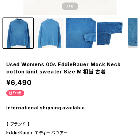
1
/6
Used Womens 00s EddieBauer Mock Neck
cotton kinit sweater Size M 相当 古着
¥6,490
残り1点
International shipping available
【 ブランド 】
EddieBauer エディーバウアー