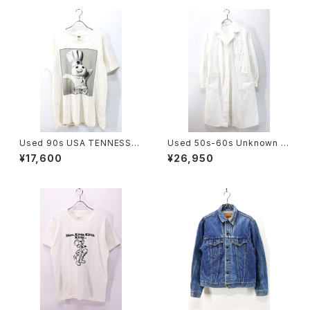
Used 90s USA TENNESSEE
Used 50s-60s Unknown W
RIVER Doughboy Parody G
hite Cotton Duster Coat Si
¥17,600
¥26,950
raphic T-Shirt Size L 古着
ze L 相当 古着