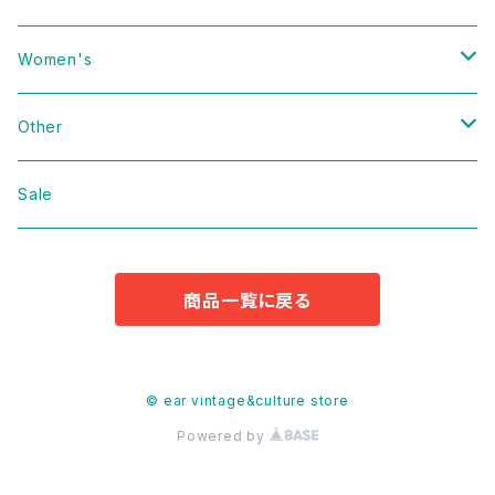
Vintage
Women's
Domestic
Vintage
Other
Jacket
Domestic
bag
Sale
Knit
Jacket
Shoes
商品一覧に戻る
Sweat
Dress
Accessories
T-shirt
Knit
Antique
© ear vintage&culture store
Powered by
Cut&Sew
Sweat