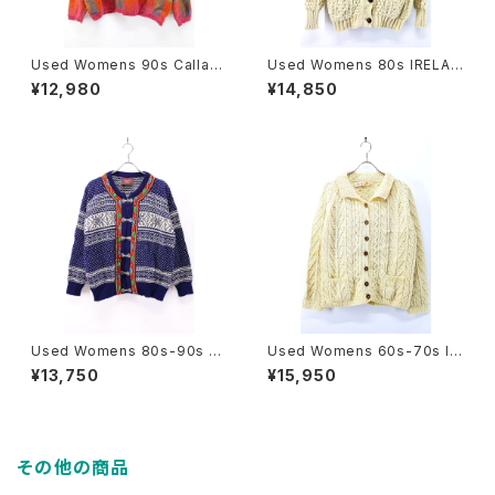
Used Womens 90s Callag
Used Womens 80s IRELAN
her Pink Check Mohair Mix
D Ivory Wool Fisher man K
¥12,980
¥14,850
Wool Knit Size L 古着
nit Cardigan Size M-L 相当
古着
Used Womens 80s-90s N
Used Womens 60s-70s IR
ORWAY TELEMARK STYLE
ELAND Carakeel Ivory Woo
¥13,750
¥15,950
Nordic Wool Knit Cardigan
l Fisher man Knit Cardigan
Size L 相当 古着
Size L 古着
その他の商品