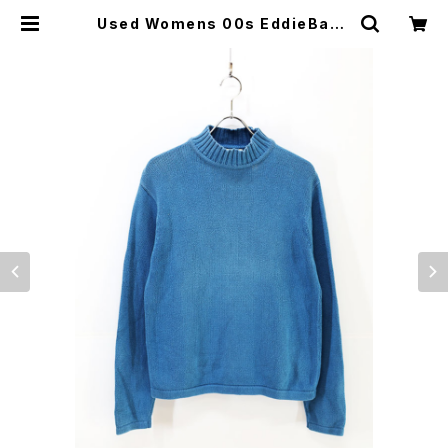
Used Womens 00s EddieBaue
r Mock Neck cotton kinit swe
ater Size M 相当 古着 | ear vint
age&culture store