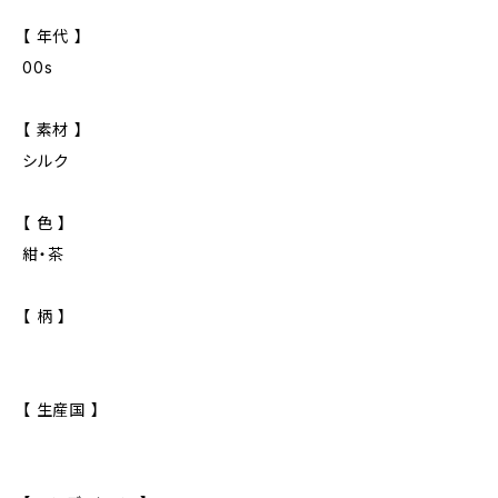
【 年代 】
00s
【 素材 】
シルク
【 色 】
紺・茶
【 柄 】
【 生産国 】