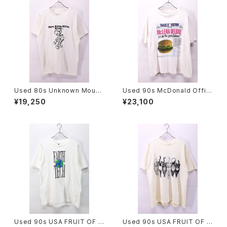
Used 80s Unknown Mouse
Used 90s McDonald Offici
Ero Graphic T-Shirt Size L
al News Paper Photo grap
¥19,250
¥23,100
相当 古着
hic T-Shirt Size L 古着
Used 90s USA FRUIT OF T
Used 90s USA FRUIT OF T