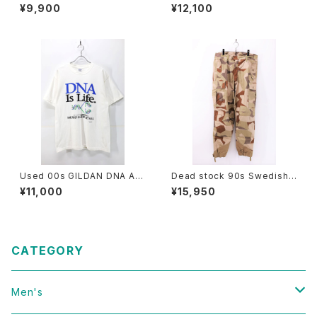
HE LOOM EARTH TECH Gr
HE LOOM 6Cats Double Si
¥9,900
¥12,100
aphic T-Shirt Size L 古着
de Animal Graphic T-Shirt
Size L 古着
Used 00s GILDAN DNA Art
Dead stock 90s Swedish
Graphic T-Shirt Size L 古着
Military M-90 Splinter Cam
¥11,000
¥15,950
o Pants W38 L32 古着
CATEGORY
Men's