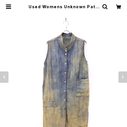
Used Womens Unknown Patc
h work design fade silk no sle
eve gown Size L 相当 古着 | ear
vintage&culture store