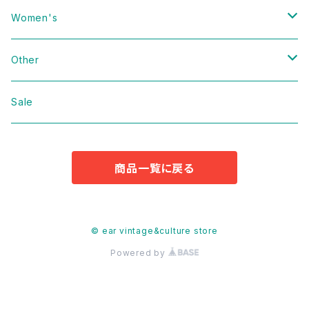
Vintage
Women's
Domestic
Vintage
Other
Jacket
Domestic
bag
Sale
Knit
Jacket
Shoes
商品一覧に戻る
Sweat
Dress
Accessories
T-shirt
Knit
Antique
© ear vintage&culture store
Powered by
Cut&Sew
Sweat