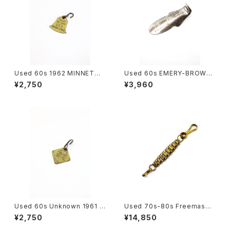
Used 60s 1962 MINNETON
Used 60s EMERY-BROWN
KA Brass Dog tag 古着
S Shoe Horn 古着
¥2,750
¥3,960
Used 60s Unknown 1961 B
Used 70s-80s Freemason
rass Dog tag 古着
Sword Short Chain 古着
¥2,750
¥14,850