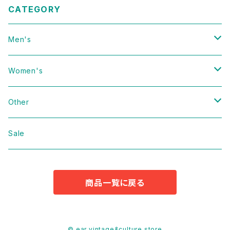
CATEGORY
Men's
Vintage
Women's
Domestic
Vintage
Other
Jacket
Domestic
bag
Sale
Knit
Jacket
Shoes
商品一覧に戻る
Sweat
Dress
Accessories
T-shirt
Knit
Antique
© ear vintage&culture store