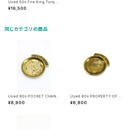
Used 50s Fire King Turquo
ise Blue D-Handle Mug 古
¥16,500
着
同じカテゴリの商品
Used 80s POCKET CHANG
Used 80s PROPERTY OF D
E Brass Money Tray 古着
AD Brass Money Tray 古着
¥8,800
¥8,800