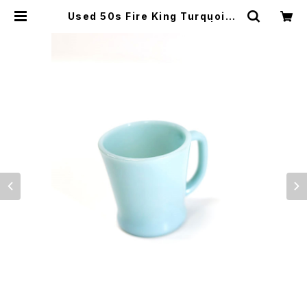
Used 50s Fire King Turquoise
Blue D-Handle Mug 古着 | ear
vintage&culture store