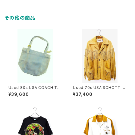
その他の商品
Used 80s USA COACH Tur
Used 70s USA SCHOTT C
quoise Rare Color Fade Gr
amel Brown Suede Leathe
¥39,600
¥37,400
ab Leather Big Size Shold
r Fringe Jacket Size 40 古
er Tote Bag 古着
着