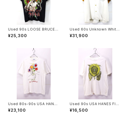
Used 90s LOOSE BRUCE L
Used 60s Unknown White
EE Black Both Side Graphic
×Mustard 2Tone Rayon Ch
¥25,300
¥31,900
T-Shirt Size L 相当 古着
ain Stitch Bowling Shirt Siz
e L 古着
Used 80s-90s USA HANES
Used 90s USA HANES Flos
PICASSO The Bouquet Art
Solis maior Sun Flower Art
¥23,100
¥16,500
Graphic T-Shirt Size L 古着
Graphic T-Shirt Size L 古着