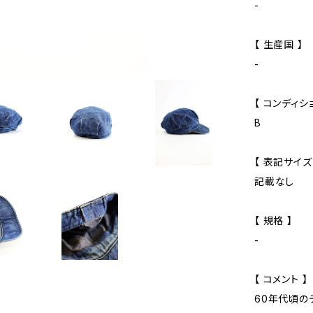
-
【 生産国 】
-
【 コンディショ
B
【 表記サイズ
記載なし
【 規格 】
-
【 コメント 】
60年代頃の