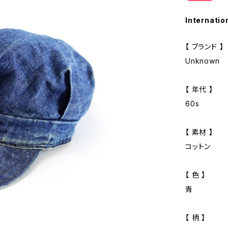
Internatio
【 ブランド 】
Unknown
【 年代 】
60s
【 素材 】
コットン
【 色 】
青
【 柄 】