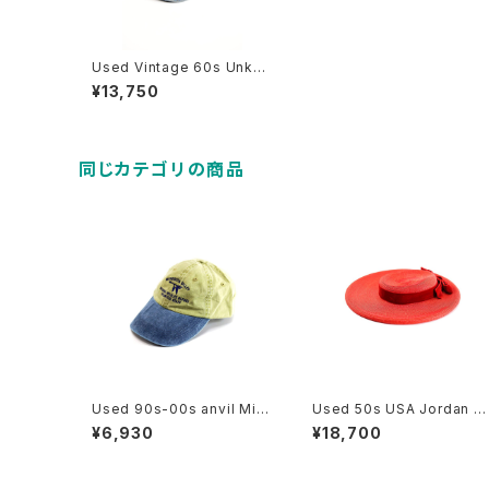
Used Vintage 60s Unkno
wn Denim Work Cap Cas
¥13,750
quette 古着
同じカテゴリの商品
Used 90s-00s anvil Min
Used 50s USA Jordan M
nesota Valley Khaki×Blu
arsh BOSTON Red Velor
¥6,930
¥18,700
e 2Tone 6Panel Cap Siz
Ribbon Design Straw Ha
e Free古着
Size 22 1/2 古着