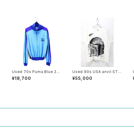
Used 70s Puma Blue 2T
Used 90s USA anvil STA
G
one Fuul Zip Track Top J
R WARS BOBA FETT Big
¥18,700
¥55,000
着
ersey Jacket Size M 相当
Face Graphic T-Shirt Siz
古着
e L 古着