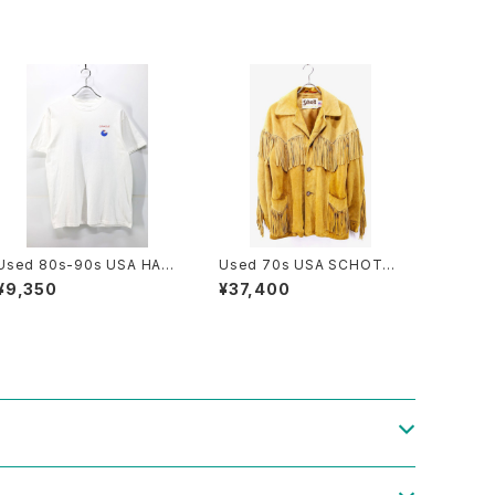
Used 80s-90s USA HAN
Used 70s USA SCHOTT
ES ORACLE Tech Graphic
Camel Brown Suede Lea
¥9,350
¥37,400
T-Shirt Size L 古着
ther Fringe Jacket Size 4
0 古着