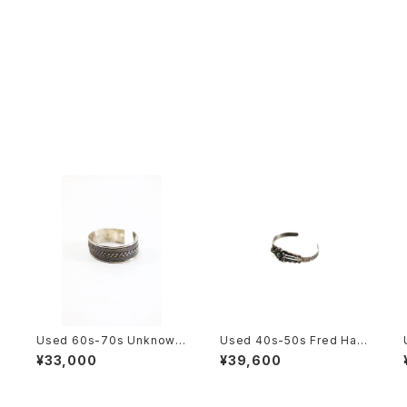
Used 60s-70s Unknown
Used 40s-50s Fred Harv
Braid Design Silver Bung
ey Style Navajo Native S
¥33,000
¥39,600
t
le 古着
ilver Bungle 古着