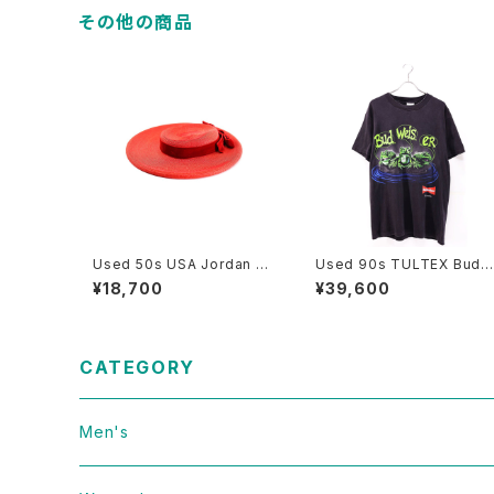
その他の商品
Used 50s USA Jordan M
Used 90s TULTEX Budw
arsh BOSTON Red Velor
eiser Black 3Frog Both 
¥18,700
¥39,600
Ribbon Design Straw Hat
raphic T-Shirt Size L 古
Size 22 1/2 古着
CATEGORY
Men's