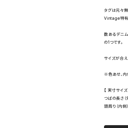
タグは元々無
Vintag
数あるデニム
の1つです。
サイズが合え
※色あせ、内
【 実寸サイズ
つばの長さ（外側
頭周り（内側）