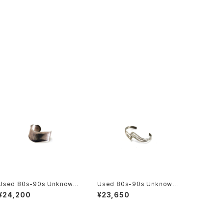
Used 80s-90s Unknown
Used 80s-90s Unknown
Wave Design Silver Bung
Triple Twist Design Silve
¥24,200
¥23,650
le 古着
r Bungle 古着