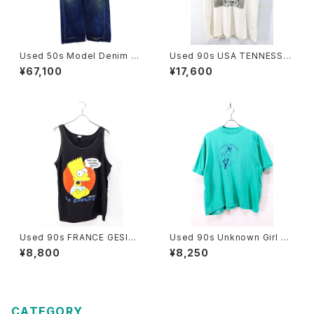
Used 50s Model Denim Pa
Used 90s USA TENNESSEE
inter Pants Size W32 L31
RIVER Doughboy Parody G
¥67,100
¥17,600
古着
raphic T-Shirt Size L 古着
Used 90s FRANCE GESIM
Used 90s Unknown Girl Sc
CORP The Simpsons Bart
out Turquoise T-Shirt Size
¥8,800
¥8,250
Black Cotton Tank Top Siz
L 相当 古着
e L 古着
CATEGORY