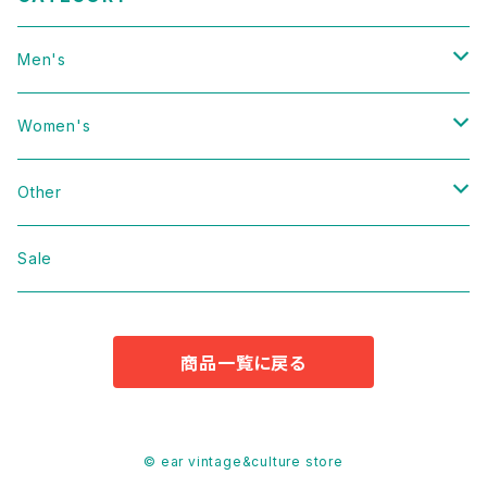
Men's
Vintage
Women's
Domestic
Vintage
Other
Jacket
Domestic
bag
Sale
Knit
Jacket
Shoes
商品一覧に戻る
Sweat
Dress
Accessories
T-shirt
Knit
Antique
© ear vintage&culture store