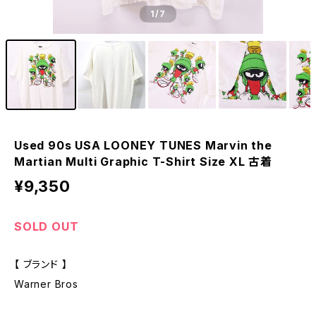
1
/7
Used 90s USA LOONEY TUNES Marvin the
Martian Multi Graphic T-Shirt Size XL 古着
¥9,350
SOLD OUT
【 ブランド 】
Warner Bros