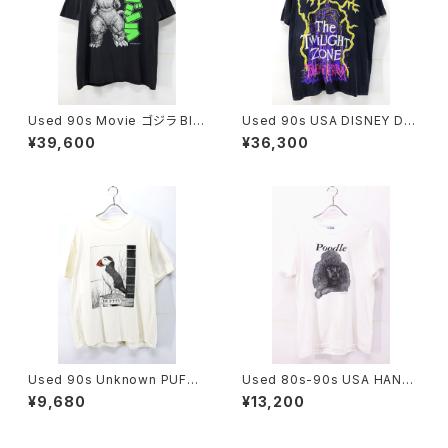
Used 90s Movie ゴジラ Bla
Used 90s USA DISNEY DE
ck Both Graphic T-Shirt Siz
SIGNS TWILIGHT ZONE TO
¥39,600
¥36,300
e XL 相当 古着
WER OF TERROR Graphic T
-Shirt Size L 古着
Used 90s Unknown PUFFI
Used 80s-90s USA HANES
N NUFFIN Both Side Animal
Poodle Dog Animal Graphi
¥9,680
¥13,200
Art graphic T-Shirt Size XL
c T-Shirt Size M 古着
相当 古着