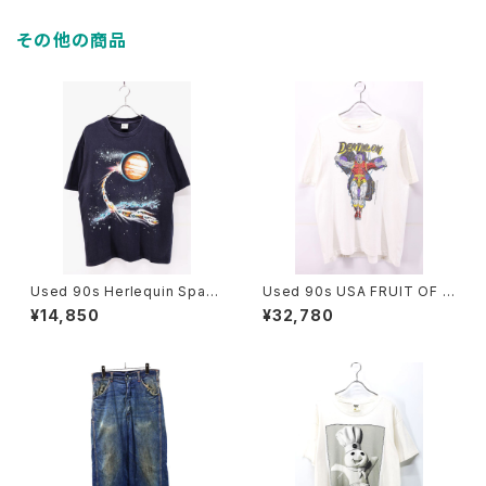
その他の商品
Used 90s Herlequin Spac
Used 90s USA FRUIT OF T
e Comet Art Graphic T-Shir
HE LOOM MARVEL COMIC
¥14,850
¥32,780
t Size XL 古着
DEATHLOK T-Shirt Size L
古着