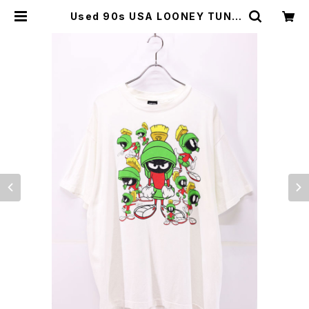
Used 90s USA LOONEY TUNE
S Marvin the Martian Multi Gr
aphic T-Shirt Size XL 古着 | ea
r vintage&culture store