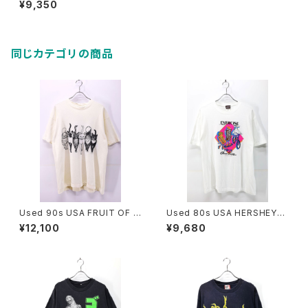
¥9,350
ulti Graphic T-Shirt Size XL
古着
同じカテゴリの商品
Used 90s USA FRUIT OF T
Used 80s USA HERSHEYS
HE LOOM 6Cats Double Si
EXERCISE Your Good Tast
¥12,100
¥9,680
de Animal Graphic T-Shirt
e Chocolate Graphic T-Shi
Size L 古着
rt Size XL 古着