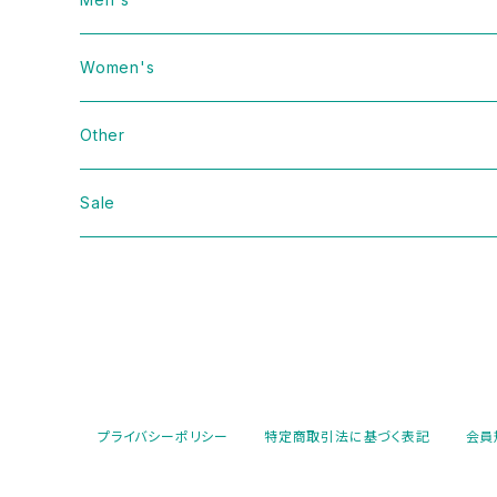
Vintage
Women's
Domestic
Vintage
Other
Jacket
Domestic
bag
Sale
Knit
Jacket
Shoes
Sweat
Dress
Accessories
T-shirt
Knit
Antique
プライバシーポリシー
特定商取引法に基づく表記
会員
Cut&Sew
Sweat