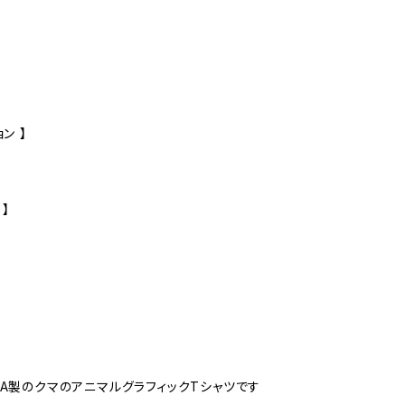
ン 】
 】
SA製のクマのアニマルグラフィックTシャツです