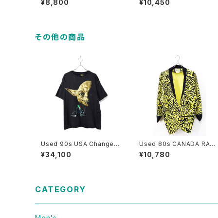
¥8,800
¥10,450
ic T-Shirt Size One Size
us Pop Art Graphic T-Sh
古着
rt Size M 古着
その他の商品
Used 90s USA Changes
Used 80s CANADA RAM
STAR WARS RETURN OF
AGE Yellow×Black Pique
¥34,100
¥10,780
THE JEDI Graphic T-Shirt
Middle Design Jacket Si
Size L 古着
ze S-M 古着
CATEGORY
Men's