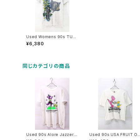
Used Womens 90s TULT
EX Bear Animal Graphic T
¥6,380
-Shirt Size S 古着
同じカテゴリの商品
Used 90s Alore Jazzerci
Used 90s USA FRUIT OF
seasaurus Pop Art Graph
THE LOOM Grandmasau