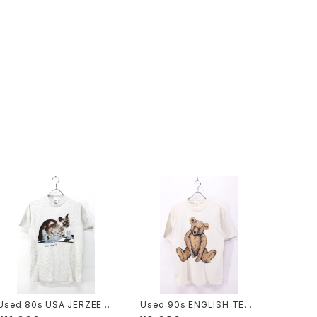
Used 80s USA JERZEES
Used 90s ENGLISH TED
Your Move Siamese Cat
DY BEAR COMPANY Both