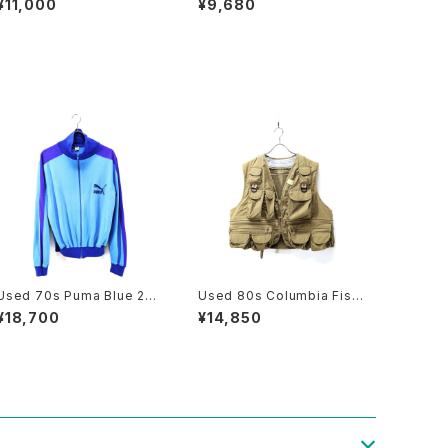
¥11,000
¥9,680
Animal Graphic T-Shirt Si
Side Graphic T-Shirt Siz
ze M 古着
e M 古着
Used 70s Puma Blue 2T
Used 80s Columbia Fishi
one Fuul Zip Track Top J
ng Gimmick Pocket Vest
¥18,700
¥14,850
ersey Jacket Size M 相当
Size L 相当 古着
古着