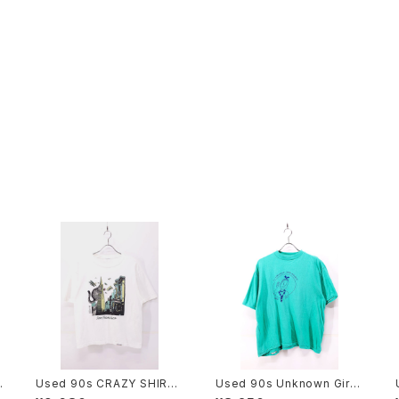
Used 90s CRAZY SHIRT
Used 90s Unknown Girl
r
Kliban cat King Kong Par
Scout Turquoise T-Shirt