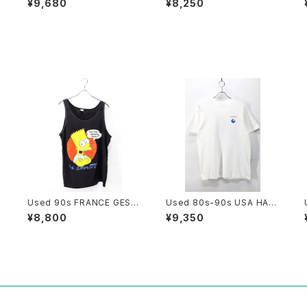
¥9,680
¥8,250
i
ody Pop Art Graphic T-S
Size L 相当 古着
hirt Size M 相当 古着
P
Used 90s FRANCE GESI
Used 80s-90s USA HAN
M CORP The Simpsons B
ES ORACLE Tech Graphic
¥8,800
¥9,350
art Black Cotton Tank To
T-Shirt Size L 古着
p Size L 古着