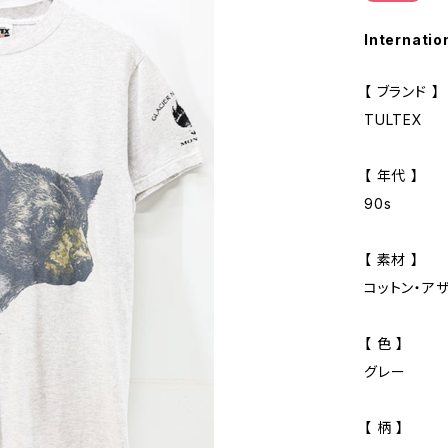
Internatio
【 ブランド 】
TULTEX
【 年代 】
90s
【 素材 】
コットン・ア
【 色 】
グレー
【 柄 】