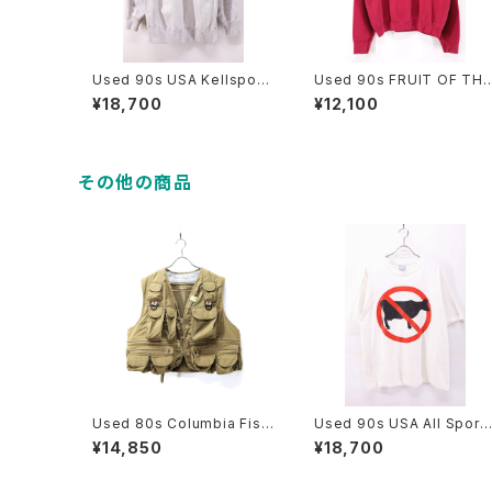
Used 90s USA Kellsport
Used 90s FRUIT OF THE
The Black Dog Reverse
LOOM Wine Red Nike B
¥18,700
¥12,100
Weave Type Heavy Swe
otleg Embroidery Sweat
at Size L 古着
Size XL 古着
その他の商品
Used 80s Columbia Fishi
Used 90s USA All Sport
ng Gimmick Pocket Vest
Dont Have a Cow Art Me
¥14,850
¥18,700
Size L 相当 古着
ssage Graphic T-Shirt Si
ze XL 古着