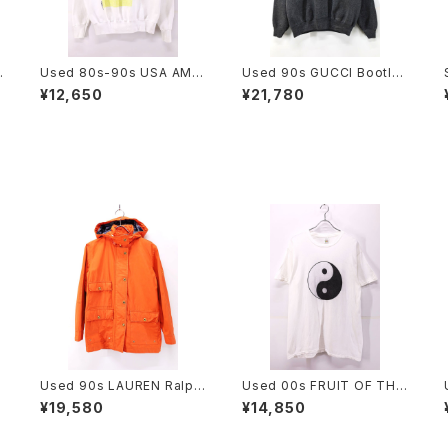
Used 80s-90s USA AME
Used 90s GUCCI Bootle
o
RICAS FINEST GARFIELD
g Graphic Garment Dyein
¥12,650
¥21,780
Graphic Sweat Size L 古
g Sweat Size L 古着
着
Used 90s LAUREN Ralph
Used 00s FRUIT OF THE
Lauren Blaze Orange Mi
LOOM Yin and Yang Grap
¥19,580
¥14,850
ddle Jacket Size S 相当
hic T-Shirt Size XL 古着
古着