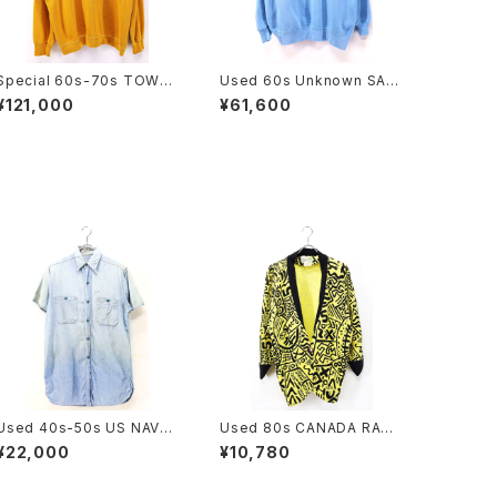
Special 60s-70s TOWN
Used 60s Unknown SALE
CRAFT PENNYS JIMI HEN
M STATE Flocky College
¥121,000
¥61,600
DRIX Mustard Yellow Sw
Sweat Size XL 相当 古着
eat Size XL 古着
Used 40s-50s US NAVY
Used 80s CANADA RAMP
Blue Chambray Cut Off S
AGE Yellow×Black Pique
¥22,000
¥10,780
hirt Size 14 1/2 古着
Middle Design Jacket Si
ze S-M 古着