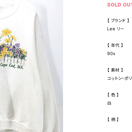
SOLD OU
【 ブランド 】
Lee リー
【 年代 】
90s
【 素材 】
コットン・ポ
【 色 】
白
【 柄 】