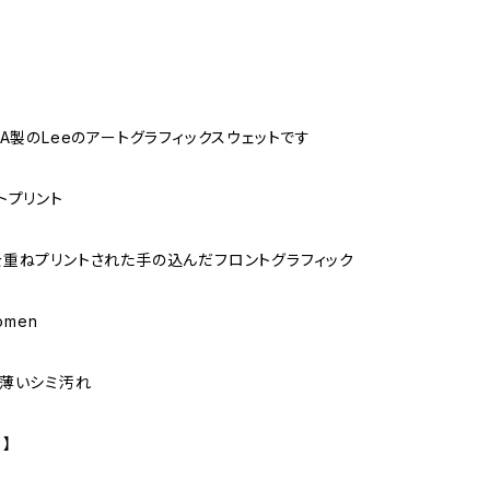
SA製のLeeのアートグラフィックスウェットです
トプリント
重ねプリントされた手の込んだフロントグラフィック
omen
薄いシミ汚れ
 】