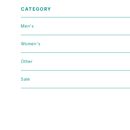
CATEGORY
Men's
Vintage
Women's
Domestic
Vintage
Other
Jacket
Domestic
bag
Sale
Knit
Jacket
Shoes
Sweat
Dress
Accessories