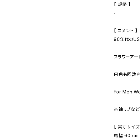
【 規格 】
-
【 コメント 】
90年代のU
フラワーアー
何色も回数を
For Men W
※袖リブなど
【 実寸サイズ
肩幅 60 cm