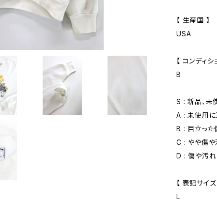
【 生産国 】
USA
【 コンディショ
B
S : 新品、
A : 未使用
B : 目立っ
C : やや傷
D : 傷や汚
【 表記サイズ
L