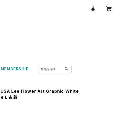
MEMBERSHIP
 USA Lee Flower Art Graphic White
ze L 古着