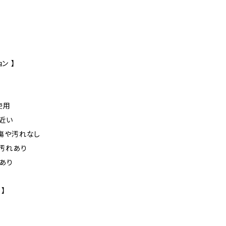
ン 】
未使用
に近い
た傷や汚れなし
や汚れあり
れあり
 】