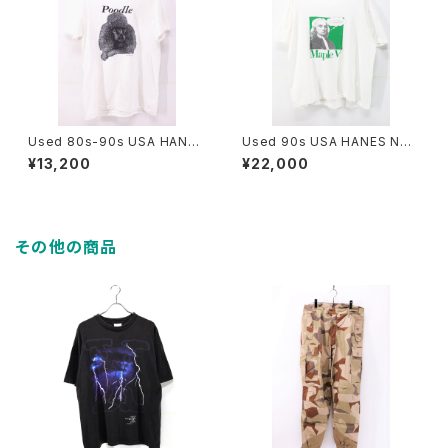
Used 80s-90s USA HANES
Used 90s USA HANES New
Poodle Dog Animal Graphi
ton Tech Pop Art Graphic T
¥13,200
¥22,000
c T-Shirt Size M 古着
-Shirt Size XL 古着
その他の商品