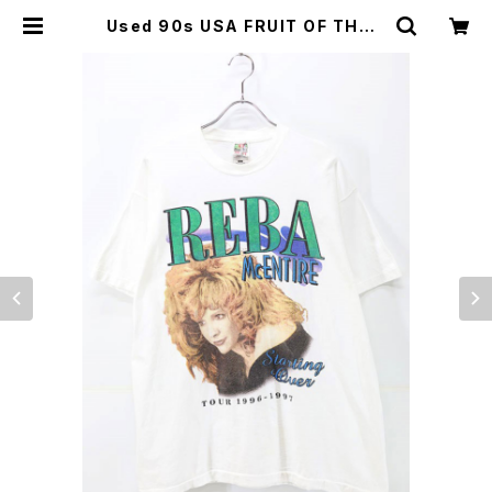
Used 90s USA FRUIT OF THE L
OOM Reba McEntire Both Gra
phic Music T-Shirt Size XL 古
着 | ear vintage&culture store