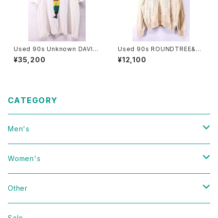
Used 90s Unknown DAVID
Used 90s ROUNDTREE&Y
COPPERFIELD Photo Graph
ORKE Ivory Block Panel De
¥35,200
¥12,100
ic T-Shirt Size 2XL 相当 古
sign Cotton Knit Size L 古
着
着
CATEGORY
Men's
Vintage
Women's
Domestic
Vintage
Other
Jacket
Domestic
bag
Sale