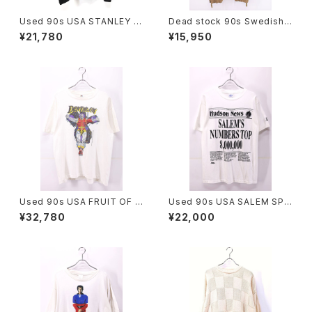
Used 90s USA STANLEY D
Dead stock 90s Swedish
ESANTIS X-FILE SF TV Gra
Military M-90 Splinter Cam
¥21,780
¥15,950
phic T-Shirt Size L 古着
o Pants W38 L32 古着
Used 90s USA FRUIT OF T
Used 90s USA SALEM SPO
HE LOOM MARVEL COMIC
RTS WEAR News Paper Gr
¥32,780
¥22,000
DEATHLOK T-Shirt Size L
aphic T-Shirt Size L 古着
古着