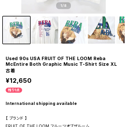
1
/8
Used 90s USA FRUIT OF THE LOOM Reba
McEntire Both Graphic Music T-Shirt Size XL
古着
¥12,650
残り1点
International shipping available
【 ブランド 】
FRUIT OF THE LOOM フルーツオブザルーム