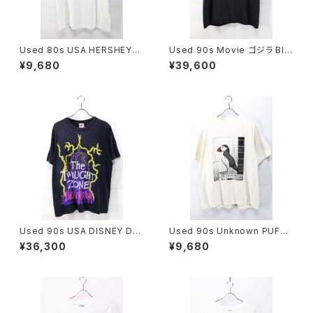
Used 80s USA HERSHEYS
Used 90s Movie ゴジラ Bla
EXERCISE Your Good Tast
ck Both Graphic T-Shirt Siz
¥9,680
¥39,600
e Chocolate Graphic T-Shi
e XL 相当 古着
rt Size XL 古着
Used 90s USA DISNEY DE
Used 90s Unknown PUFFI
SIGNS TWILIGHT ZONE TO
N NUFFIN Both Side Animal
¥36,300
¥9,680
WER OF TERROR Graphic T
Art graphic T-Shirt Size XL
-Shirt Size L 古着
相当 古着