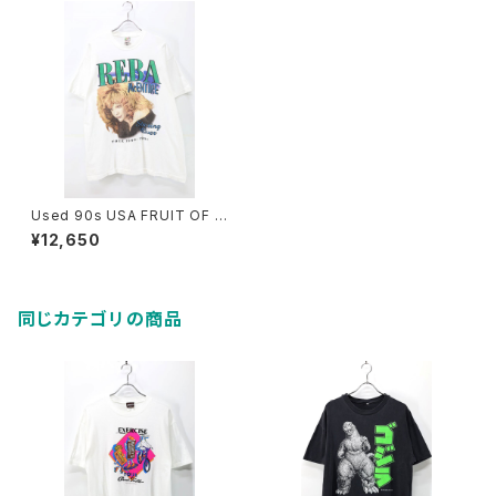
Used 90s USA FRUIT OF T
HE LOOM Reba McEntire B
¥12,650
oth Graphic Music T-Shirt
Size XL 古着
同じカテゴリの商品