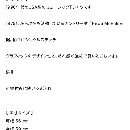
1990年代のUSA製のミュージックTシャツです
1975年から現在も活動しているカントリー歌手Reba McEntire
裾、袖共にシングルステッチ
グラフィックのデザイン性と、だれ感が強めで良いとおもいます
是非
※裾付近に薄いシミ汚れ
【 実寸サイズ 】
肩幅 56 cm
身幅 59 cm