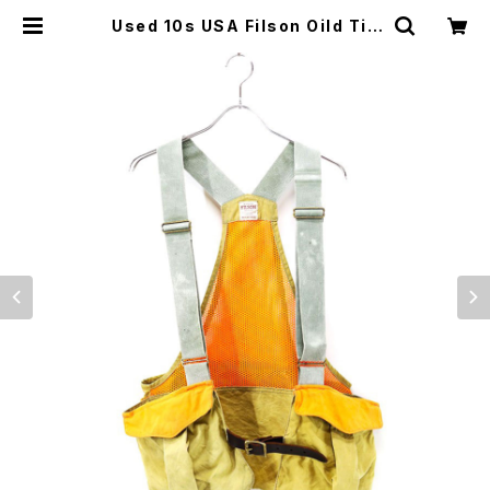
Used 10s USA Filson Oild Tin
Cloth Game Bag Hunting Vest
Size Free 古着 | ear vintage&c
ulture store