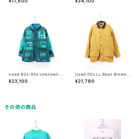
¥17,600
¥34,100
ake Suede Mountain Parka
Half Coat Size L 相当 古着
Jacket Size L 古着
Used 80s-90s Unknown T
Used 00s LL Bean Brown
urquoise Quilt Patch Work
PRIMALOFT Liner Original
¥23,100
¥21,780
Padded Jacket Size L-XL
Field Hunting Jacket Size
相当 古着
L 古着
その他の商品