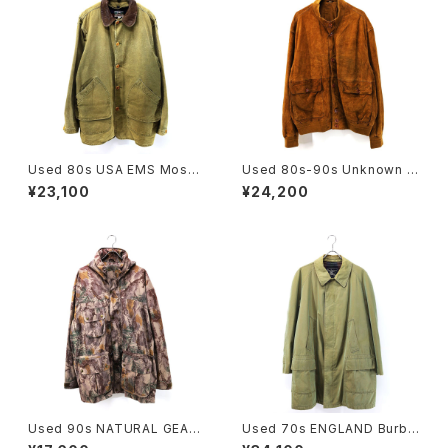
Used 80s USA EMS Moss
Used 80s-90s Unknown B
Green Duck Cotton Huntin
rown Tanned Leather Valst
¥23,100
¥24,200
g Field Jacket Size L 古着
ar Jacket Size 58 XL 相当
古着
Used 90s NATURAL GEAR
Used 70s ENGLAND Burbe
Beatiful Real Tree Camo F
rrys Equivocal Balmacaan