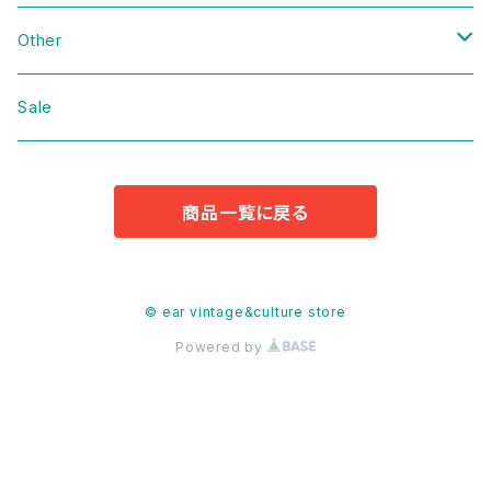
Domestic
Vintage
Other
Jacket
Domestic
bag
Sale
Knit
Jacket
Shoes
商品一覧に戻る
Sweat
Dress
Accessories
T-shirt
Knit
Antique
© ear vintage&culture store
Powered by
Cut&Sew
Sweat
Pants
T-shirt