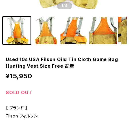
1
/9
Used 10s USA Filson Oild Tin Cloth Game Bag
Hunting Vest Size Free 古着
¥15,950
SOLD OUT
【 ブランド 】
Filson フィルソン