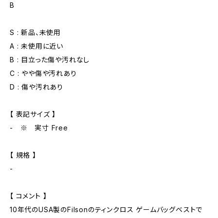
B
S : 新品、未使用
A : 未使用に近い
B : 目立った傷や汚れなし
C : やや傷や汚れあり
D : 傷や汚れあり
【 表記サイズ 】
- ※ 実寸 Free
【 規格 】
-
【 コメント 】
10年代のUSA製のFilsonのティンクロス ゲームバッグベストで