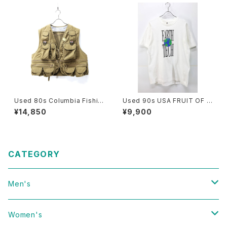
Used 80s Columbia Fishin
Used 90s USA FRUIT OF T
g Gimmick Pocket Vest Siz
HE LOOM EARTH TECH Gr
¥14,850
¥9,900
e L 相当 古着
aphic T-Shirt Size L 古着
CATEGORY
Men's
Vintage
Women's