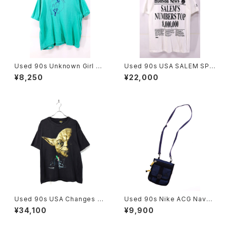
Used 90s Unknown Girl Sc
Used 90s USA SALEM SPO
out Turquoise T-Shirt Size
RTS WEAR News Paper Gr
¥8,250
¥22,000
L 相当 古着
aphic T-Shirt Size L 古着
Used 90s USA Changes S
Used 90s Nike ACG Navy
TAR WARS RETURN OF TH
Rip Stop 2Way Sacoche 古
¥34,100
¥9,900
E JEDI Graphic T-Shirt Size
着
L 古着