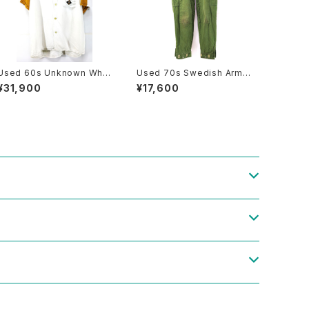
Used 60s Unknown Whit
Used 70s Swedish Army
e×Mustard 2Tone Rayon
M-59 Military Cargo Pant
¥31,900
¥17,600
Chain Stitch Bowling Shir
s Size W32 L30 古着
t Size L 古着