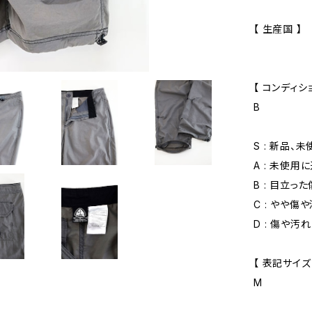
【 生産国 】
【 コンディショ
B
S : 新品、
A : 未使用
B : 目立っ
C : やや傷
D : 傷や汚
【 表記サイズ
M