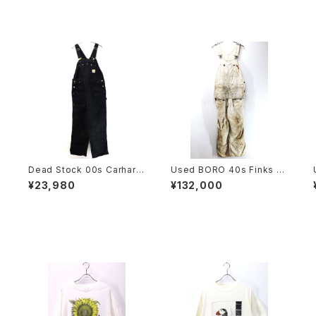
Dead Stock 00s Carhartt
Used BORO 40s Finks W
USA Carhartt Black Duck
hite Cotton Double Knee
¥23,980
¥132,000
Double Knee Over All Pa
Apron Over All Pants Siz
nts Size W40 L30 古着
e W37 L27 古着