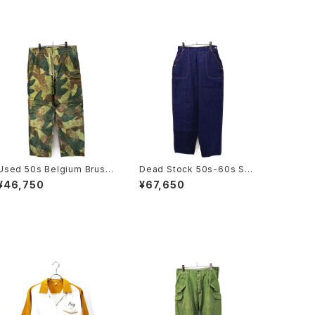
Used 50s Belgium Brush
Dead Stock 50s-60s ST
Stroke Camo Military Pa
OCKTON OF DALLAS De
¥46,750
¥67,650
nts Size W38 L31 古着
nim Ranch Pants Size W
30 L30 古着