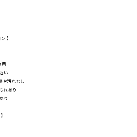
ン 】
未使用
に近い
た傷や汚れなし
や汚れあり
れあり
 】