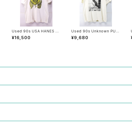
Used 90s USA HANES Fl
Used 90s Unknown PUF
c
os Solis maior Sun Flow
FIN NUFFIN Both Side An
¥16,500
¥9,680
er Art Graphic T-Shirt Siz
imal Art graphic T-Shirt S
e L 古着
ize XL 相当 古着