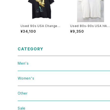
Used 90s USA Changes
Used 80s-90s USA HAN
STAR WARS RETURN OF
ES ORACLE Tech Graphi
¥34,100
¥9,350
THE JEDI Graphic T-Shirt
T-Shirt Size L 古着
Size L 古着
CATEGORY
Men's
Vintage
Women's
Domestic
Vintage
Other
Jacket
Domestic
bag
Sale