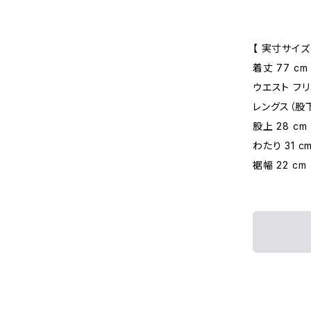
【 実寸サイズ
着丈 77 cm
ウエスト フリー
レングス（股下）
股上 28 cm
わたり 31 c
裾幅 22 cm