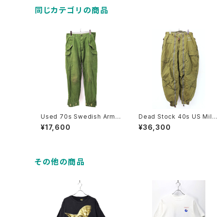
同じカテゴリの商品
Used 70s Swedish Army
Dead Stock 40s US Milit
M-59 Military Cargo Pant
ary ARMY AIR FORCE A-1
¥17,600
¥36,300
s Size W32 L30 古着
1A Alpaca Liner Flight Pa
nts Size W33 古着
その他の商品