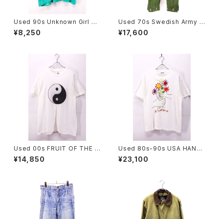
Used 90s Unknown Girl Sc
Used 70s Swedish Army M
out Turquoise T-Shirt Size
-59 Military Cargo Pants Si
¥8,250
¥17,600
L 相当 古着
ze W32 L30 古着
Used 00s FRUIT OF THE L
Used 80s-90s USA HANES
OOM Yin and Yang Graphic
PICASSO The Bouquet Art
¥14,850
¥23,100
T-Shirt Size XL 古着
Graphic T-Shirt Size L 古着