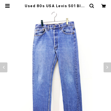
Used 80s USA Levis 501 Blue
Denim Pants Size W32 L31 古
着 | ear vintage&culture store