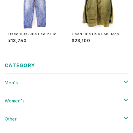
Used 80s-90s Lee 2Tuck
Used 80s USA EMS Moss
Design Stone Wash Denim
Green Duck Cotton Huntin
¥13,750
¥23,100
Pants Size W30 L28 古着
g Field Jacket Size L 古着
CATEGORY
Men's
Vintage
Women's
Domestic
Vintage
Other