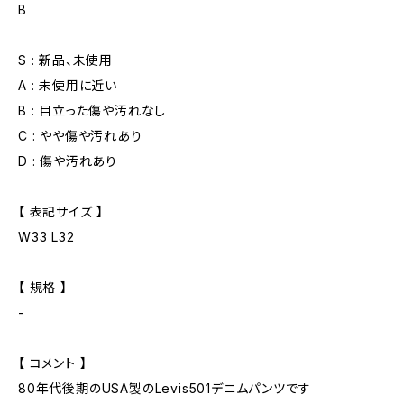
B
S : 新品、未使用
A : 未使用に近い
B : 目立った傷や汚れなし
C : やや傷や汚れあり
D : 傷や汚れあり
【 表記サイズ 】
W33 L32
【 規格 】
-
【 コメント 】
80年代後期のUSA製のLevis501デニムパンツです