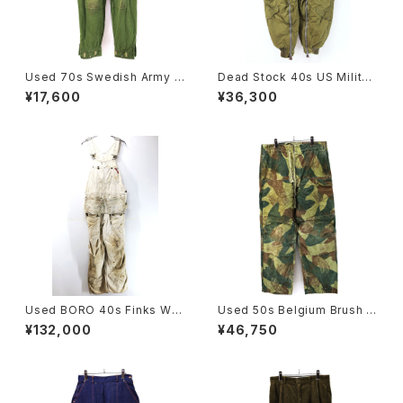
Used 70s Swedish Army M
Dead Stock 40s US Militar
-59 Military Cargo Pants Si
y ARMY AIR FORCE A-11A A
¥17,600
¥36,300
ze W32 L30 古着
lpaca Liner Flight Pants Si
ze W33 古着
Used BORO 40s Finks Whi
Used 50s Belgium Brush S
te Cotton Double Knee Apr
troke Camo Military Pants
¥132,000
¥46,750
on Over All Pants Size W3
Size W38 L31 古着
7 L27 古着