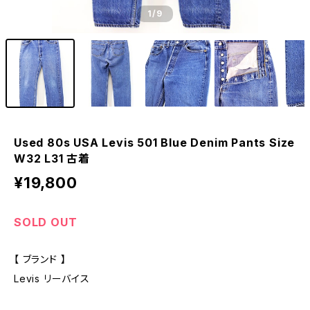
1
/9
Used 80s USA Levis 501 Blue Denim Pants Size
W32 L31 古着
¥19,800
SOLD OUT
【 ブランド 】
Levis リーバイス