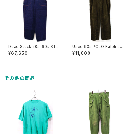
Dead Stock 50s-60s STO
Used 90s POLO Ralph Lau
CKTON OF DALLAS Denim
ren ANDREW PANT Thick R
¥67,650
¥11,000
Ranch Pants Size W30 L30
idge Olive Corduroy Pants
古着
Size W33 L30 古着
その他の商品