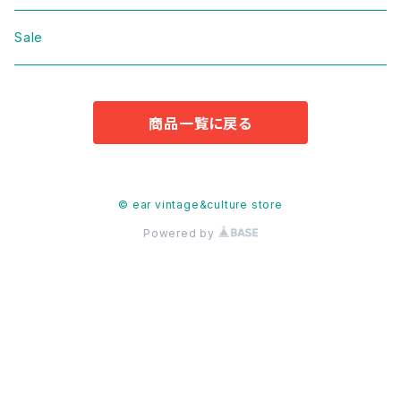
Jacket
Domestic
bag
Sale
Knit
Jacket
Shoes
商品一覧に戻る
Sweat
Dress
Accessories
T-shirt
Knit
Antique
© ear vintage&culture store
Powered by
Cut&Sew
Sweat
Pants
T-shirt
Shorts
Tops