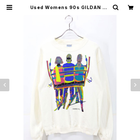
Used Womens 90s GILDAN An
drew Carson Ski Art Graphic
Sweat Size M 古着 | ear vintag
e&culture store