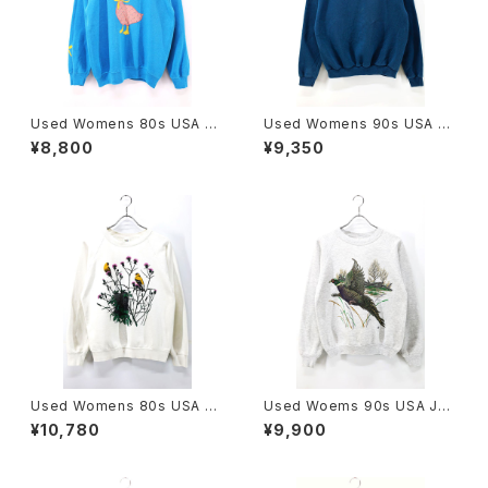
Used Womens 80s USA H
Used Womens 90s USA Ni
ANES Duck Animal Appliqu
ke Turquoise Sweat Size
¥8,800
¥9,350
e Blue Sweat Size M 古着
M 相当 古着
Used Womens 80s USA G
Used Woems 90s USA JER
old Finch×Thistle Animal A
ZEES Pheasant Animal Art
¥10,780
¥9,900
rt Graphic Sweat Size L 古
Graphic Sweat Size M 古着
着