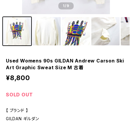
1
/9
Used Womens 90s GILDAN Andrew Carson Ski
Art Graphic Sweat Size M 古着
¥8,800
SOLD OUT
【 ブランド 】
GILDAN ギルダン