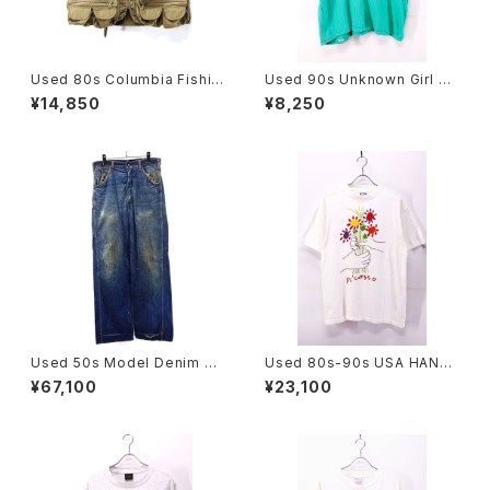
Used 80s Columbia Fishin
Used 90s Unknown Girl Sc
g Gimmick Pocket Vest Siz
out Turquoise T-Shirt Size
¥14,850
¥8,250
e L 相当 古着
L 相当 古着
Used 50s Model Denim Pa
Used 80s-90s USA HANES
inter Pants Size W32 L31
PICASSO The Bouquet Art
¥67,100
¥23,100
古着
Graphic T-Shirt Size L 古着