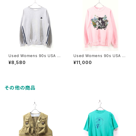
Used Womens 90s USA ad
Used Womens 90s USA JE
idas 3Line Design Sweat S
RZEES Kitty Cat Animal Art
¥8,580
¥11,000
ize S 古着
Graphic Pink Sweat Size L
古着
その他の商品