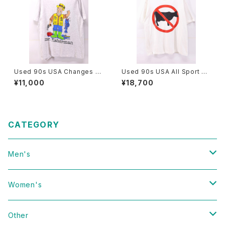
Used 90s USA Changes Ji
Used 90s USA All Sport Do
m Benton Mr Fisherman Po
nt Have a Cow Art Messag
¥11,000
¥18,700
p Art Graphic T-Shirt Size
e Graphic T-Shirt Size XL
L 古着
古着
CATEGORY
Men's
Vintage
Women's
Domestic
Vintage
Other