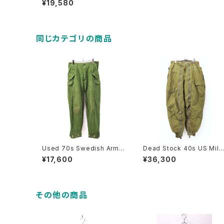
¥19,580
s Size W31 L34 古着
同じカテゴリの商品
Used 70s Swedish Army
Dead Stock 40s US Milit
M-59 Military Cargo Pant
ary ARMY AIR FORCE A-1
¥17,600
¥36,300
s Size W32 L30 古着
1A Alpaca Liner Flight Pa
nts Size W33 古着
その他の商品