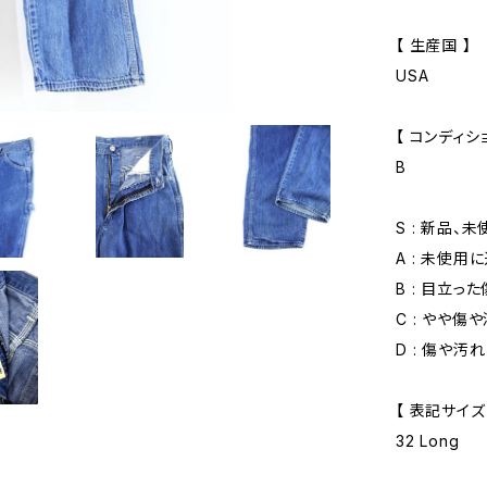
【 生産国 】
USA
【 コンディショ
B
S : 新品、
A : 未使用
B : 目立っ
C : やや傷
D : 傷や汚
【 表記サイズ
32 Long