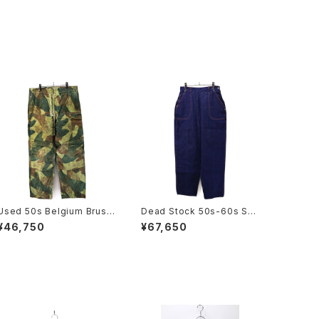
Used 50s Belgium Brush
Dead Stock 50s-60s ST
Stroke Camo Military Pa
OCKTON OF DALLAS De
¥46,750
¥67,650
nts Size W38 L31 古着
nim Ranch Pants Size W
30 L30 古着