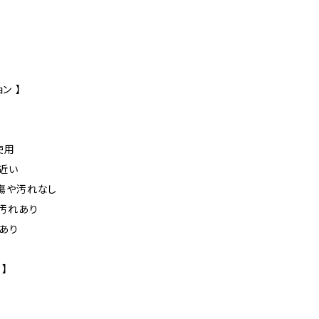
ン 】
未使用
に近い
た傷や汚れなし
や汚れあり
れあり
 】