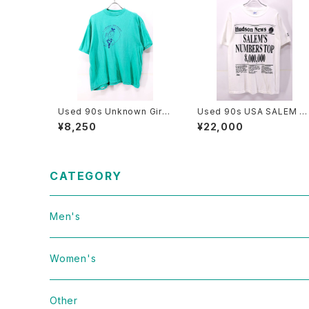
Used 90s Unknown Girl
Used 90s USA SALEM S
Scout Turquoise T-Shirt
ORTS WEAR News Pape
¥8,250
¥22,000
Size L 相当 古着
Graphic T-Shirt Size L 古
着
CATEGORY
Men's
Vintage
Women's
Domestic
Vintage
Other