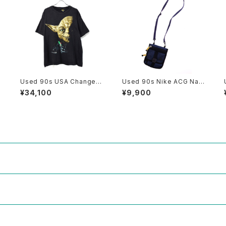
P
Used 90s USA Changes
Used 90s Nike ACG Nav
r
STAR WARS RETURN OF
y Rip Stop 2Way Sacoch
¥34,100
¥9,900
THE JEDI Graphic T-Shirt
e 古着
Size L 古着