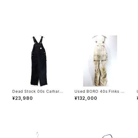
Dead Stock 00s Carhartt
Used BORO 40s Finks W
USA Carhartt Black Duck
hite Cotton Double Knee
¥23,980
¥132,000
Double Knee Over All Pa
Apron Over All Pants Siz
nts Size W40 L30 古着
e W37 L27 古着