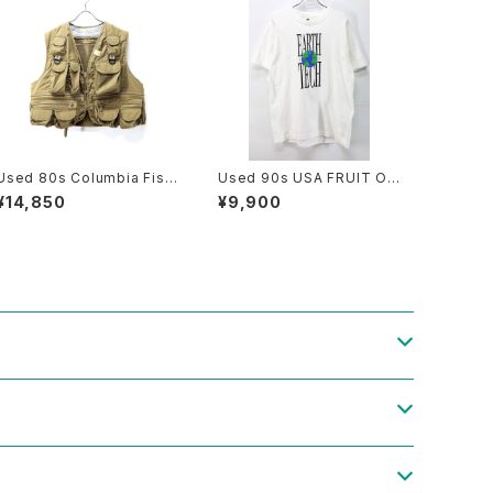
Used 80s Columbia Fishi
Used 90s USA FRUIT OF
ng Gimmick Pocket Vest
THE LOOM EARTH TECH
¥14,850
¥9,900
Size L 相当 古着
Graphic T-Shirt Size L 古
着