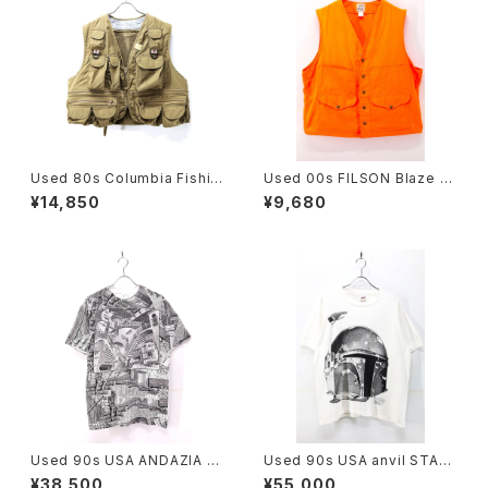
Used 80s Columbia Fishin
Used 00s FILSON Blaze Or
g Gimmick Pocket Vest Siz
ange Hunting Vest Size 46
¥14,850
¥9,680
e L 相当 古着
古着
Used 90s USA ANDAZIA M
Used 90s USA anvil STAR
C ESCHER Relativity Trick
WARS BOBA FETT Big Fac
¥38,500
¥55,000