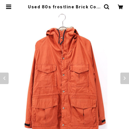
Used 80s frostline Brick Colo
r Mountain Parka Jacket Size
S 相当 古着 | ear vintage&cultu
re store