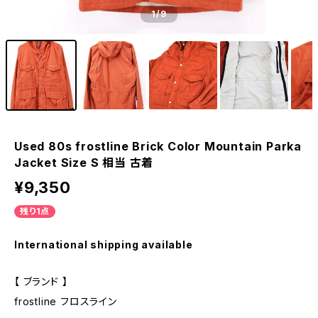
1
/9
Used 80s frostline Brick Color Mountain Parka
Jacket Size S 相当 古着
¥9,350
残り1点
International shipping available
【 ブランド 】
frostline フロスライン