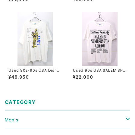
Art All Over Graphic T-Shir
e Graphic T-Shirt Size L 古
t Size M 古着
着
Used 80s-90s USA Disney
Used 90s USA SALEM SPO
STAR WARS C3PO Graphic
RTS WEAR News Paper Gr
¥48,950
¥22,000
T-Shirt Size Free 古着
aphic T-Shirt Size L 古着
CATEGORY
Men's