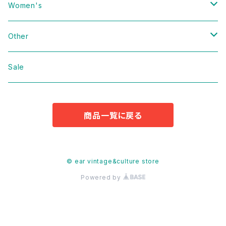
Vintage
Women's
Domestic
Vintage
Other
Jacket
Domestic
bag
Sale
Knit
Jacket
Shoes
商品一覧に戻る
Sweat
Dress
Accessories
T-shirt
Knit
Antique
© ear vintage&culture store
Powered by
Cut&Sew
Sweat
Pants
T-shirt