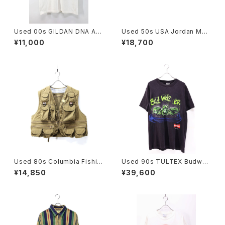
Used 00s GILDAN DNA Art
Used 50s USA Jordan Mar
Graphic T-Shirt Size L 古着
sh BOSTON Red Velor Rib
¥11,000
¥18,700
bon Design Straw Hat Size
22 1/2 古着
Used 80s Columbia Fishin
Used 90s TULTEX Budwei
g Gimmick Pocket Vest Siz
ser Black 3Frog Both Grap
¥14,850
¥39,600
e L 相当 古着
hic T-Shirt Size L 古着