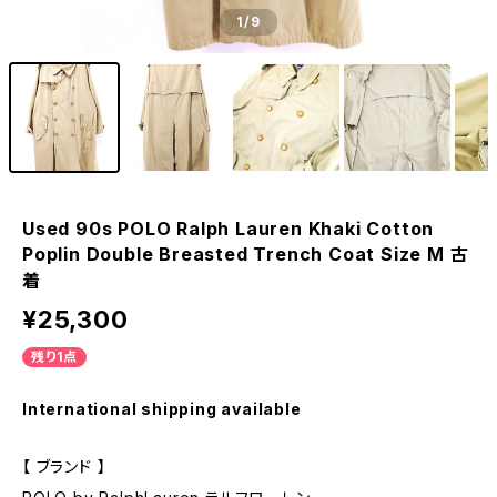
1
/9
Used 90s POLO Ralph Lauren Khaki Cotton
Poplin Double Breasted Trench Coat Size M 古
着
¥25,300
残り1点
International shipping available
【 ブランド 】