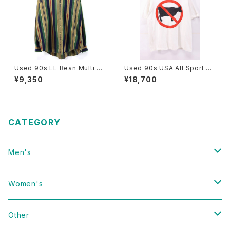
Used 90s LL Bean Multi C
Used 90s USA All Sport Do
olor Stripes Cotton Shirt Si
nt Have a Cow Art Messag
¥9,350
¥18,700
ze XL 古着
e Graphic T-Shirt Size XL
古着
CATEGORY
Men's
Vintage
Women's
Domestic
Vintage
Other