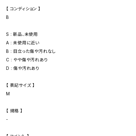
【 コンディション 】
B
S : 新品、未使用
A : 未使用に近い
B : 目立った傷や汚れなし
C : やや傷や汚れあり
D : 傷や汚れあり
【 表記サイズ 】
M
【 規格 】
-