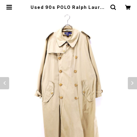
Used 90s POLO Ralph Lauren
Khaki Cotton Poplin Double B
reasted Trench Coat Size M
古着 | ear vintage&culture sto
re