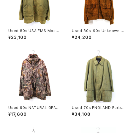
Used 80s USA EMS Moss
Used 80s-90s Unknown B
Green Duck Cotton Huntin
rown Tanned Leather Valst
¥23,100
¥24,200
g Field Jacket Size L 古着
ar Jacket Size 58 XL 相当
古着
Used 90s NATURAL GEAR
Used 70s ENGLAND Burbe
Beatiful Real Tree Camo F
rrys Equivocal Balmacaan
¥17,600
¥34,100
ake Suede Mountain Parka
Half Coat Size L 相当 古着
Jacket Size L 古着