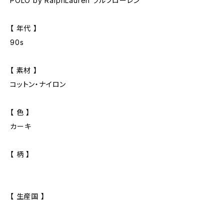
POLO by RalphLauren ラルフローレン
【 年代 】
90s
【 素材 】
コットン・ナイロン
【 色 】
カーキ
【 柄 】
【 生産国 】