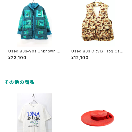
Used 80s-90s Unknown T
Used 80s ORVIS Frog Cam
urquoise Quilt Patch Work
o Hunting Gimmick Vest Si
¥23,100
¥12,100
Padded Jacket Size L-XL
ze L 古着
相当 古着
その他の商品